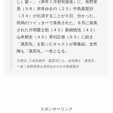
し）篇～」（来年１月初旬放送）に、長野里
美（５６）岸井ゆきの（２５）中島亜梨沙
（３４）が出演することが５日、分かった。
同局のツイッターで発表された。８月に発表
された片岡愛之助（４５）新納慎也（４２）
山本耕史（４０）草刈正雄（６５）に続き、
「真田丸」を彩ったキャストが再集結。女性
陣も「真田丸」一色となる。
引用元: 三谷氏新作「風雲児たち」女性陣も「真田丸」
一色！長野里美＆岸井ゆきの＆中島亜梨沙
スポンサーリンク