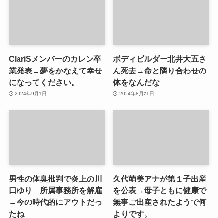
ClariSメンバーのカレン卒
ボディビルダー北井大五さ
業発表→夢をかなえて幸せ
ん死去→命と隣り合わせの
になってください。
体をなんだな
2024年9月1日
2024年8月21日
男性の体臭批判で炎上の川
久代萌美アナが第１子出産
口ゆり 所属事務所を解雇
を公表→母子ともに健康で
→今の時代的にアウトだっ
無事ご出産されたようで何
たね
よりです。