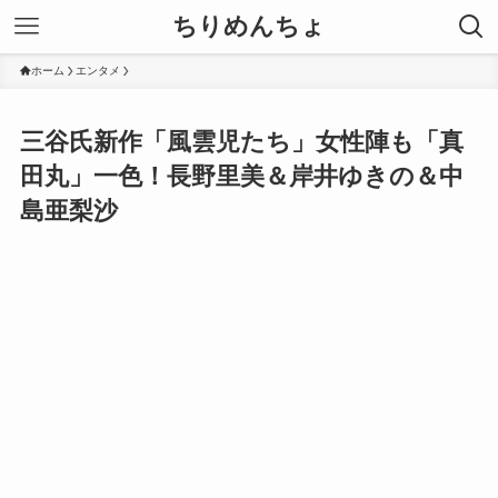
ちりめんちょ
ホーム
エンタメ
三谷氏新作「風雲児たち」女性陣も「真
田丸」一色！長野里美＆岸井ゆきの＆中
島亜梨沙