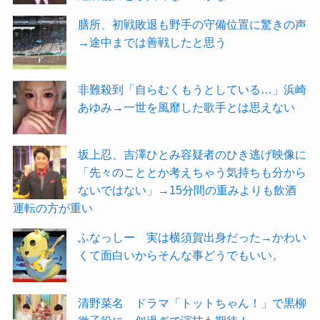
膳所、初戦敗退も野手の守備位置に驚きの声
→途中までは善戦したと思う
非難殺到「自らむくもうとしている…」浜崎
あゆみ→一世を風靡した歌手とは思えない
坂上忍、吉澤ひとみ容疑者のひき逃げ映像に
「先々のこととか考えちゃう気持ちも分から
ないではない」→15分間の重みよりも飲酒
運転の方が重い
ふなっしー 実は横須賀出身だった→かわい
くて面白いからそんな事どうでもいい。
清野菜名 ドラマ「トットちゃん！」で黒柳