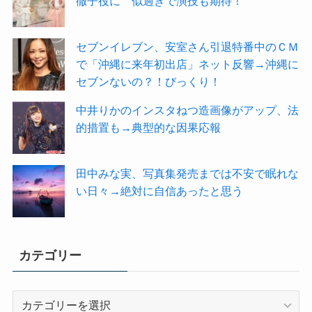
徹子役に 似過ぎで演技も期待！
セブンイレブン、安室さん引退特番中のＣＭ
で「沖縄に来年初出店」ネット反響→沖縄に
セブンないの？！びっくり！
中井りかのインスタねつ造画像がアップ、法
的措置も→典型的な因果応報
田中みな実、写真集発売までは不安で眠れな
い日々→絶対に自信あったと思う
カテゴリー
カ