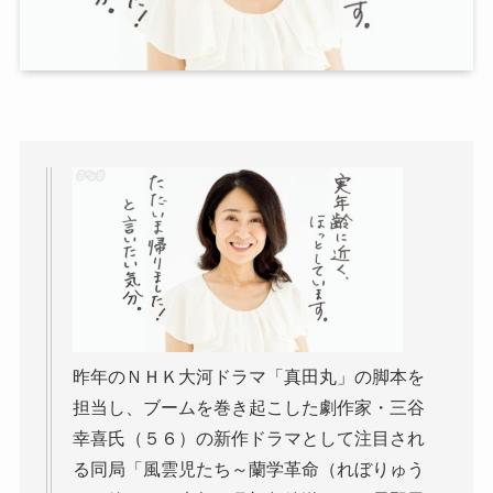
昨年のＮＨＫ大河ドラマ「真田丸」の脚本を
担当し、ブームを巻き起こした劇作家・三谷
幸喜氏（５６）の新作ドラマとして注目され
る同局「風雲児たち～蘭学革命（れぼりゅう