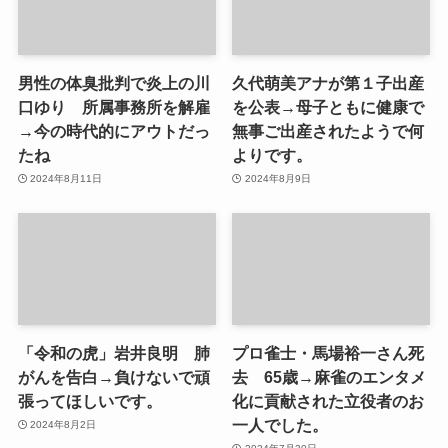
男性の体臭批判で炎上の川
久代萌美アナが第１子出産
口ゆり 所属事務所を解雇
を公表→母子ともに健康で
→今の時代的にアウトだっ
無事ご出産されたようで何
たね
よりです。
2024年8月11日
2024年8月9日
「令和の虎」岩井良明 肺
プロ雀士・馬場裕一さん死
がんを告白→負けないで頑
去 65歳→麻雀のエンタメ
張ってほしいです。
化に貢献された立役者のお
一人でした。
2024年8月2日