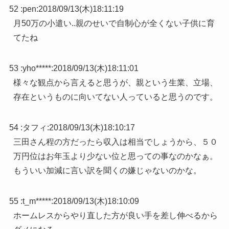
52 :
pen
:
2018/09/13(木)18:11:19
月50万の小遣い..親のせいで自制心が全くない子供に育
てたね
53 :
yho*****
:
2018/09/13(木)18:11:01
様々な観点から言えると思うが、親という生業、立場、
存在というものに向いてない人っていると思うのです。
54 :
タフィ
:
2018/09/13(木)18:10:17
三田さん程の方だったら収入は相当でしょうから、５０
万円位はお年玉より少ない位と思っての事なのかなぁ。
もういい加減に言い訳を聞くの嫌じゃないのかな。
55 :
t_m*****
:
2018/09/13(木)18:10:09
ホームレスからやり直した方が良い手を差し伸べるから