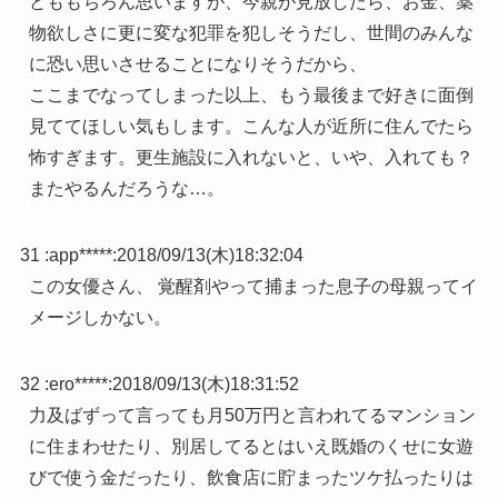
とももちろん思いますが、今親が見放したら、お金、薬
物欲しさに更に変な犯罪を犯しそうだし、世間のみんな
に恐い思いさせることになりそうだから、
ここまでなってしまった以上、もう最後まで好きに面倒
見ててほしい気もします。こんな人が近所に住んでたら
怖すぎます。更生施設に入れないと、いや、入れても？
またやるんだろうな…。
31 :
app*****
:
2018/09/13(木)18:32:04
この女優さん、 覚醒剤やって捕まった息子の母親ってイ
メージしかない。
32 :
ero*****
:
2018/09/13(木)18:31:52
力及ばずって言っても月50万円と言われてるマンション
に住まわせたり、別居してるとはいえ既婚のくせに女遊
びで使う金だったり、飲食店に貯まったツケ払ったりは