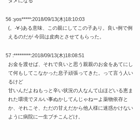
ダメになる
56 :
yos*****
:
2018/09/13(木)18:10:03
(。-∀-)ある意味、この親にしてこの子あり。良い例で例
えるのだが 今回は皮肉とさせてもらった。
57 :
*********
:
2018/09/13(木)18:08:51
お金を渡せば、それで良いと思う親親のお金をあてにし
て何もしてこなかった息子頑張ってきた。って言う人い
るけど
甘いんだよねもっと辛い状況の人なんて山ほどいる恵ま
れた環境でヌルい事ぬかしてんじゃねーよ薬物依存と
か、それこそ、ただの甘えだから他人様に迷惑かけない
ように病院に一生ブチこんどけ。