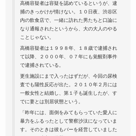
高橋容疑者は容疑を認めているというが、逮
捕のきっかけが情けない。１０日夜、渋谷区
内の飲食店で、一緒に訪れた男たちと口論に
なり通報されたというから、大の大人のやる
ことじゃない。
高橋容疑者は１９９８年、１８歳で逮捕され
て以降、２０００年、０７年にも覚醒剤事件
で逮捕されている。
更生施設にまで入ったはずだが、今回の尿検
査でも陽性反応が出た。２０１０年２月には
一般女性と結婚し、第１子も誕生したが、す
でに妻とは別居状態という。
「昨年には、面倒をみてもらっていた愛人に
暴力をふるったとして警察沙汰になっていま
す。そのときは彼もバーを経営していました