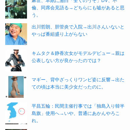
麻世、本紙に激白「全くのうそ」DV、不
倫、同席会見語る→どちらにも嘘があると思
う。
出川哲朗、胆管炎で入院→出川さんいないと
やっぱ番組盛り上がらない
キムタク＆静香次女がモデルデビュー→親は
公表しない方が良かったのでは？
マギー、背中ざっくりワンピ姿に反響→出た
ての頃は本当に美少女だったのに。
平昌五輪：民間主催行事では「独島入り韓半
島旗」使用へ→いや、普通にあかんやろこ
れ。