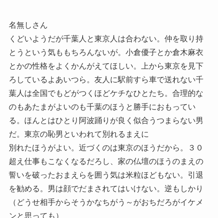
名無しさん
くどいようだが千葉人と東京人は合わない。仲を取り持
とうという気ももちろんないが。小倉優子とか倉木麻衣
とかの性格をよくかんがえてほしい。上から東京を見下
ろしているよあいつら。友人に駅前すら車で送れない千
葉人は全国でもどがつくほどケチなひとたち。合理的な
のもあたまがよいのも千葉のほうと勝手におもってい
る。ほんとはひとり阿波踊りが良く似合うつまらない男
だ。東京の恥男といわれて別れるまえに
別れたほうがよい。近づくのは東京のほうだから。３０
超え仕事もこなくなるだろし、家の仏壇のほうのまえの
誓いを破ったおまえらを囲う気は米粒ほどもない。引退
を勧める。男は顔でだまされてはいけない。逆もしかり
（どうせ相手からそうかなちがう～がおちだろがイケメ
ンと思っても）