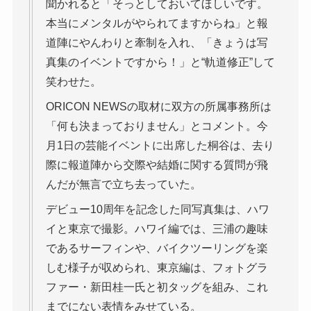
聞かれると「そっとしておいてほしいです。
本当にメンタルがやられてますからね」と報
道陣にやんわりと牽制を入れ、「きょうは写
真集のイベントですから！」と“軌道修正”して
笑わせた。
ORICON NEWSの取材に双方の所属事務所は
「何も決まっておりません」とコメント。今
月1日の芸能イベントに出席した桐谷は、去り
際に報道陣から交際や結婚に関する質問が飛
んだが無言で立ち去っていた。
デビュー10周年を記念した同写真集は、ハワ
イと東京で撮影。ハワイ編では、三浦の趣味
であるサーフィンや、バイクツーリングを楽
しむ様子が収められ、東京編は、フォトグラ
ファー・新田桂一氏と初タッグを組み、これ
までにない表情をみせている。