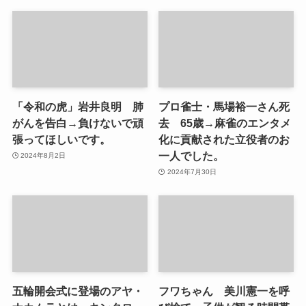
「令和の虎」岩井良明 肺
プロ雀士・馬場裕一さん死
がんを告白→負けないで頑
去 65歳→麻雀のエンタメ
張ってほしいです。
化に貢献された立役者のお
一人でした。
2024年8月2日
2024年7月30日
五輪開会式に登場のアヤ・
フワちゃん 美川憲一を呼