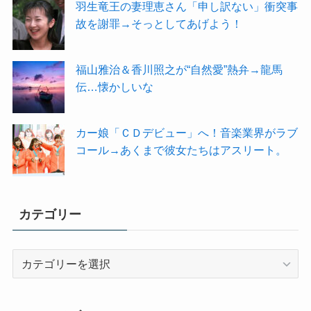
羽生竜王の妻理恵さん「申し訳ない」衝突事
故を謝罪→そっとしてあげよう！
福山雅治＆香川照之が“自然愛”熱弁→龍馬
伝…懐かしいな
カー娘「ＣＤデビュー」へ！音楽業界がラブ
コール→あくまで彼女たちはアスリート。
カテゴリー
カ
テ
ゴ
リ