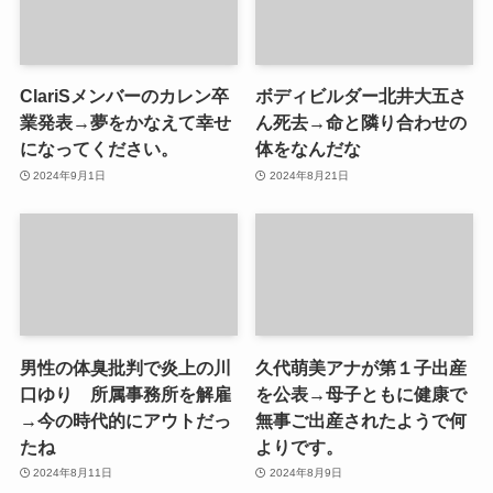
ClariSメンバーのカレン卒
ボディビルダー北井大五さ
業発表→夢をかなえて幸せ
ん死去→命と隣り合わせの
になってください。
体をなんだな
2024年9月1日
2024年8月21日
男性の体臭批判で炎上の川
久代萌美アナが第１子出産
口ゆり 所属事務所を解雇
を公表→母子ともに健康で
→今の時代的にアウトだっ
無事ご出産されたようで何
たね
よりです。
2024年8月11日
2024年8月9日