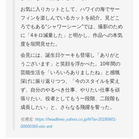
お気に入りカットとして、ハワイの海でサー
フィンを楽しんでいるカットを紹介。見どこ
ろでもある“シャワーシーン”では、撮影のため
に「4キロ減量した」と明かし、作品への本気
度を垣間見せた。
会見には、誕生日ケーキも登場し「ありがと
うございます」と笑顔を浮かべた。10年間の
芸能生活を「いろいろありましたね」と感慨
深げに振り返りつつ、「今のスタイルを変え
ず、自分のやるべき仕事、やりたい仕事を頑
張りたい。役者としてもう一段階、二段階も
成長したい」と、さらなる飛躍を誓った。
引用元:
https://headlines.yahoo.co.jp/hl?a=20180601-
00000365-oric-ent