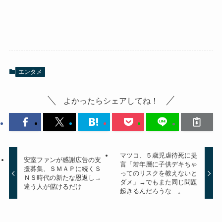
エンタメ
よかったらシェアしてね！
マツコ、５歳児虐待死に提
安室ファンが感謝広告の支
言「若年層に子供デキちゃ
援募集、ＳＭＡＰに続くＳ
ってのリスクを教えないと
ＮＳ時代の新たな恩返し→
ダメ」→でもまた同じ問題
違う人が儲けるだけ
起きるんだろうな…。