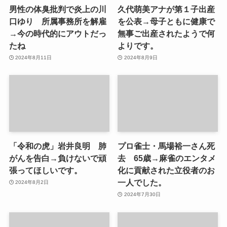
男性の体臭批判で炎上の川
久代萌美アナが第１子出産
口ゆり 所属事務所を解雇
を公表→母子ともに健康で
→今の時代的にアウトだっ
無事ご出産されたようで何
たね
よりです。
2024年8月11日
2024年8月9日
「令和の虎」岩井良明 肺
プロ雀士・馬場裕一さん死
がんを告白→負けないで頑
去 65歳→麻雀のエンタメ
張ってほしいです。
化に貢献された立役者のお
一人でした。
2024年8月2日
2024年7月30日