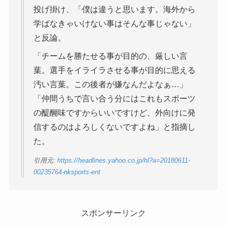
投げ掛け、「僕は違うと思います。海外から
学ばなきゃいけない事はそんな事じゃない」
と反論。
「チームを勝たせる事が目的の、厳しい言
葉。選手をイライラさせる事が目的に思える
汚い言葉。この後者が嫌なんだよなぁ…」
「仲間うちで言い合う分にはこれもスポーツ
の醍醐味ですからいいですけど、外向けに発
信するのはよろしくないですよね」と指摘し
た。
引用元:
https://headlines.yahoo.co.jp/hl?a=20180611-
00235764-nksports-ent
スポンサーリンク