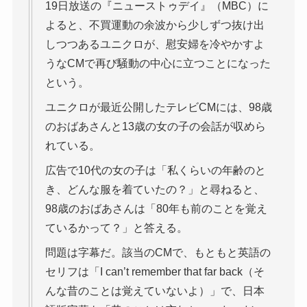
19日放送の『ニューストゥデイ』（MBC）に
よると、不買運動の余波から少しずつ抜け出
しつつあるユニクロが、慰安婦を冷やかすよ
うなCMで再び騒動の中心に立つことになった
という。
ユニクロが最近公開したテレビCMには、98歳
のおばあさんと13歳の女の子の会話が収めら
れている。
広告で10代の女の子は「私くらいの年齢のと
き、どんな服を着ていたの？」と尋ねると、
98歳のおばあさんは「80年も前のことを覚え
ているかって？」と答える。
問題は字幕だ。該当のCMで、もともと英語の
セリフは「I can’t remember that far back（そ
んな昔のことは覚えていないよ）」で、日本