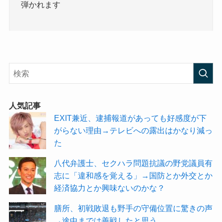
弾かれます
人気記事
EXIT兼近、逮捕報道があっても好感度が下
がらない理由→テレビへの露出はかなり減っ
た
八代弁護士、セクハラ問題抗議の野党議員有
志に「違和感を覚える」→国防とか外交とか
経済協力とか興味ないのかな？
膳所、初戦敗退も野手の守備位置に驚きの声
→途中までは善戦したと思う