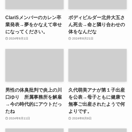
ClariSメンバーのカレン卒
ボディビルダー北井大五さ
業発表→夢をかなえて幸せ
ん死去→命と隣り合わせの
になってください。
体をなんだな
2024年9月1日
2024年8月21日
男性の体臭批判で炎上の川
久代萌美アナが第１子出産
口ゆり 所属事務所を解雇
を公表→母子ともに健康で
→今の時代的にアウトだっ
無事ご出産されたようで何
たね
よりです。
2024年8月11日
2024年8月9日