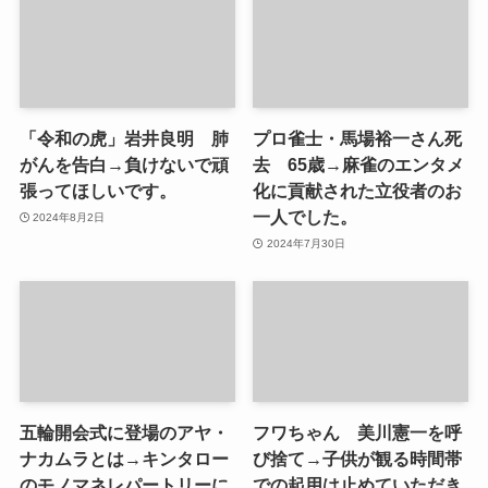
「令和の虎」岩井良明 肺
プロ雀士・馬場裕一さん死
がんを告白→負けないで頑
去 65歳→麻雀のエンタメ
張ってほしいです。
化に貢献された立役者のお
一人でした。
2024年8月2日
2024年7月30日
五輪開会式に登場のアヤ・
フワちゃん 美川憲一を呼
ナカムラとは→キンタロー
び捨て→子供が観る時間帯
のモノマネレパートリーに
での起用は止めていただき