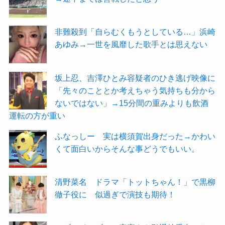
非難殺到「自らむくもうとしている…」浜崎
あゆみ→一世を風靡した歌手とは思えない
坂上忍、吉澤ひとみ容疑者のひき逃げ映像に
「先々のこととか考えちゃう気持ちも分から
ないではない」→15分間の重みよりも飲酒
運転の方が重い
ふなっしー 実は横須賀出身だった→かわい
くて面白いからそんな事どうでもいい。
清野菜名 ドラマ「トットちゃん！」で黒柳
徹子役に 似過ぎで演技も期待！