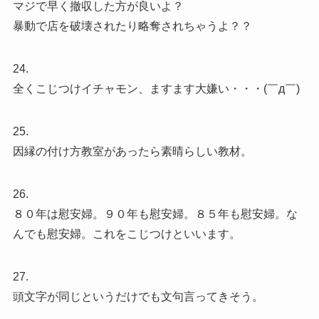
マジで早く撤収した方が良いよ？
暴動で店を破壊されたり略奪されちゃうよ？？
24.
全くこじつけイチャモン、ますます大嫌い・・・(￣д￣)
25.
因縁の付け方教室があったら素晴らしい教材。
26.
８０年は慰安婦。９０年も慰安婦。８５年も慰安婦。な
んでも慰安婦。これをこじつけといいます。
27.
頭文字が同じというだけでも文句言ってきそう。