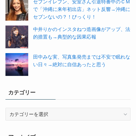
セブンイレブン、安室さん引退特番中のＣＭ
で「沖縄に来年初出店」ネット反響→沖縄に
セブンないの？！びっくり！
中井りかのインスタねつ造画像がアップ、法
的措置も→典型的な因果応報
田中みな実、写真集発売までは不安で眠れな
い日々→絶対に自信あったと思う
カテゴリー
カ
テ
ゴ
リ