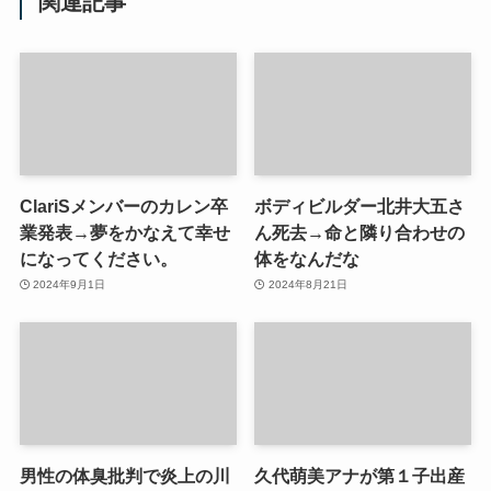
関連記事
ClariSメンバーのカレン卒
ボディビルダー北井大五さ
業発表→夢をかなえて幸せ
ん死去→命と隣り合わせの
になってください。
体をなんだな
2024年9月1日
2024年8月21日
男性の体臭批判で炎上の川
久代萌美アナが第１子出産