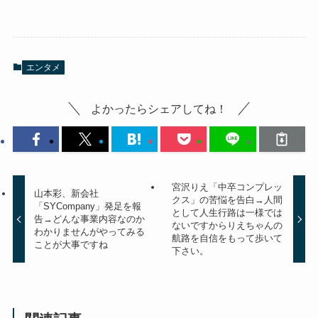
エンタメ
よかったらシェアしてね！
宮沢りえ「中卒コンプレッ
山本彩、新会社
クス」の苦悩を告白→人間
「SYCompany」発足を報
として人生行路は一様では
告→どんな事業内容なのか
ないですからりえちゃんの
わかりませんがやってみる
航路を自信をもって歩いて
ことが大事ですね
下さい。