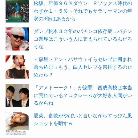
松坂、年俸９６％ダウン Ｒソックス時代の
わずか１・５％→それでもサラリーマンの年
収の3倍はあるから
ダンプ松本３２年のパチンコ依存症→パチン
コ業界はこういう人に支えられているんだろ
うな。
＜森星＞アン・ハサウェイらセレブに囲まれ
落ち込む→もう、白人セレブを崇拝するの止
めたら？
「アメトーーク！」が謝罪 西成高校は本当
に荒れている？→クレームが大好き人間がい
るからね
夏菜、食欲がやばいと言いながらすっぴん風
ショットを晒すｗ