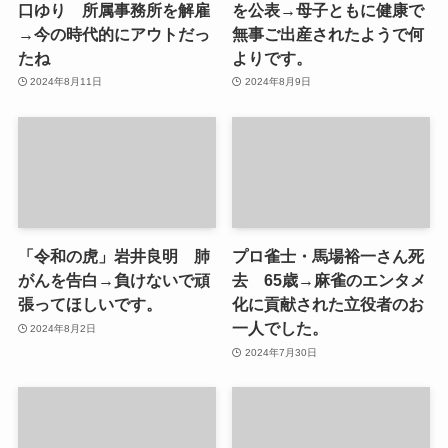
口ゆり 所属事務所を解雇
を公表→母子ともに健康で
→今の時代的にアウトだっ
無事ご出産されたようで何
たね
よりです。
2024年8月11日
2024年8月9日
「令和の虎」岩井良明 肺
プロ雀士・馬場裕一さん死
がんを告白→負けないで頑
去 65歳→麻雀のエンタメ
張ってほしいです。
化に貢献された立役者のお
一人でした。
2024年8月2日
2024年7月30日