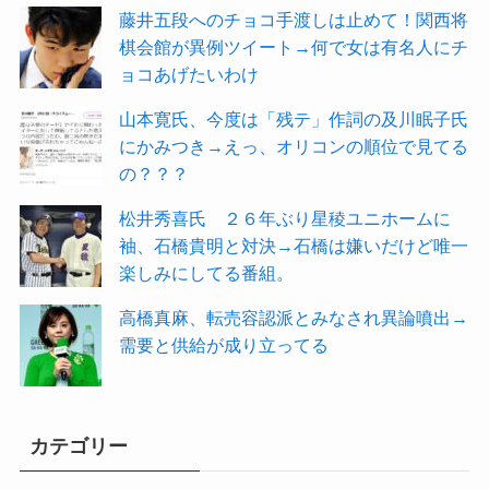
藤井五段へのチョコ手渡しは止めて！関西将
棋会館が異例ツイート→何で女は有名人にチ
ョコあげたいわけ
山本寛氏、今度は「残テ」作詞の及川眠子氏
にかみつき→えっ、オリコンの順位で見てる
の？？？
松井秀喜氏 ２６年ぶり星稜ユニホームに
袖、石橋貴明と対決→石橋は嫌いだけど唯一
楽しみにしてる番組。
高橋真麻、転売容認派とみなされ異論噴出→
需要と供給が成り立ってる
カテゴリー