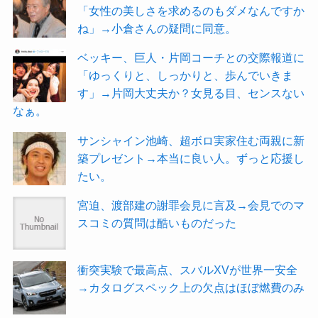
「女性の美しさを求めるのもダメなんですか
ね」→小倉さんの疑問に同意。
ベッキー、巨人・片岡コーチとの交際報道に
「ゆっくりと、しっかりと、歩んでいきま
す」→片岡大丈夫か？女見る目、センスない
なぁ。
サンシャイン池崎、超ボロ実家住む両親に新
築プレゼント→本当に良い人。ずっと応援し
たい。
宮迫、渡部建の謝罪会見に言及→会見でのマ
スコミの質問は酷いものだった
衝突実験で最高点、スバルXVが世界一安全
→カタログスペック上の欠点はほぼ燃費のみ