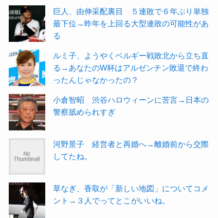
巨人、由伸采配裏目 ５連敗で６年ぶり単独
最下位→昨年を上回る大型連敗の可能性があ
る
ルミ子、ようやくベルギー戦敗北から立ち直
る→あなたのW杯はアルゼンチン敗退で終わ
ったんじゃなかったの？
小倉智昭 渋谷ハロウィーンに苦言→日本の
警察舐められすぎ
河野景子 経営者と再婚へ→離婚前から交際
してたね。
草なぎ、香取が「新しい地図」についてコメ
ント→３人でってとこがいいね。