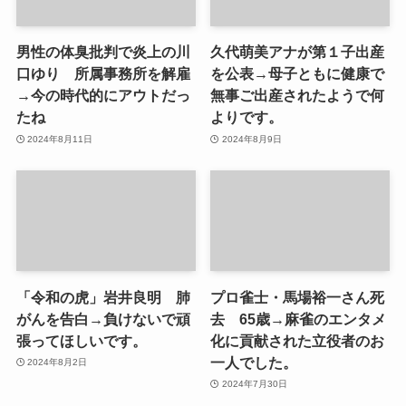
男性の体臭批判で炎上の川
久代萌美アナが第１子出産
口ゆり 所属事務所を解雇
を公表→母子ともに健康で
→今の時代的にアウトだっ
無事ご出産されたようで何
たね
よりです。
2024年8月11日
2024年8月9日
「令和の虎」岩井良明 肺
プロ雀士・馬場裕一さん死
がんを告白→負けないで頑
去 65歳→麻雀のエンタメ
張ってほしいです。
化に貢献された立役者のお
一人でした。
2024年8月2日
2024年7月30日