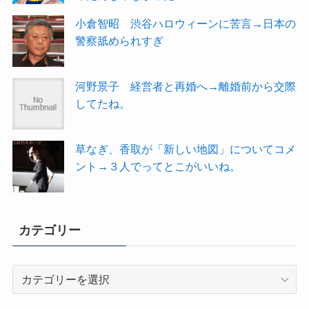
小倉智昭 渋谷ハロウィーンに苦言→日本の
警察舐められすぎ
河野景子 経営者と再婚へ→離婚前から交際
してたね。
草なぎ、香取が「新しい地図」についてコメ
ント→３人でってとこがいいね。
カテゴリー
カ
テ
ゴ