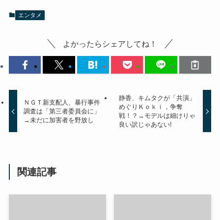
エンタメ
よかったらシェアしてね！
静香、キムタクが「共演」
ＮＧＴ新支配人、暴行事件
めぐりＫｏｋｉ，争奪
調査は「第三者委員会に」
戦！？→モデルは細けりゃ
→未だに加害者を野放し
良い訳じゃあない!
関連記事