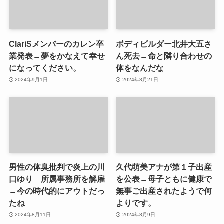
ClariSメンバーのカレン卒
ボディビルダー北井大五さ
業発表→夢をかなえて幸せ
ん死去→命と隣り合わせの
になってください。
体をなんだな
2024年9月1日
2024年8月21日
男性の体臭批判で炎上の川
久代萌美アナが第１子出産
口ゆり 所属事務所を解雇
を公表→母子ともに健康で
→今の時代的にアウトだっ
無事ご出産されたようで何
たね
よりです。
2024年8月11日
2024年8月9日