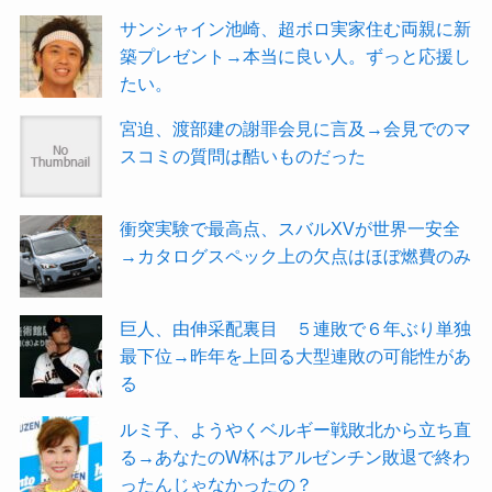
サンシャイン池崎、超ボロ実家住む両親に新
築プレゼント→本当に良い人。ずっと応援し
たい。
宮迫、渡部建の謝罪会見に言及→会見でのマ
スコミの質問は酷いものだった
衝突実験で最高点、スバルXVが世界一安全
→カタログスペック上の欠点はほぼ燃費のみ
巨人、由伸采配裏目 ５連敗で６年ぶり単独
最下位→昨年を上回る大型連敗の可能性があ
る
ルミ子、ようやくベルギー戦敗北から立ち直
る→あなたのW杯はアルゼンチン敗退で終わ
ったんじゃなかったの？