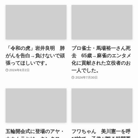
「令和の虎」岩井良明 肺
プロ雀士・馬場裕一さん死
がんを告白→負けないで頑
去 65歳→麻雀のエンタメ
張ってほしいです。
化に貢献された立役者のお
一人でした。
2024年8月2日
2024年7月30日
五輪開会式に登場のアヤ・
フワちゃん 美川憲一を呼