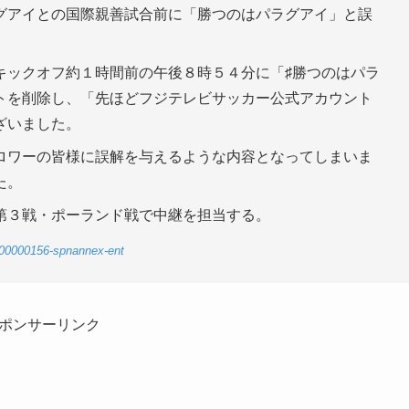
グアイとの国際親善試合前に「勝つのはパラグアイ」と誤
キックオフ約１時間前の午後８時５４分に「♯勝つのはパラ
トを削除し、「先ほどフジテレビサッカー公式アカウント
ざいました。
ロワーの皆様に誤解を与えるような内容となってしまいま
た。
第３戦・ポーランド戦で中継を担当する。
2-00000156-spnannex-ent
ポンサーリンク