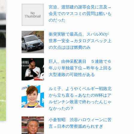
宮迫、渡部建の謝罪会見に言及→
会見でのマスコミの質問は酷いも
のだった
衝突実験で最高点、スバルXVが
世界一安全→カタログスペック上
の欠点はほぼ燃費のみ
巨人、由伸采配裏目 ５連敗で６
年ぶり単独最下位→昨年を上回る
大型連敗の可能性がある
ルミ子、ようやくベルギー戦敗北
から立ち直る→あなたのW杯はア
ルゼンチン敗退で終わったんじゃ
なかったの？
小倉智昭 渋谷ハロウィーンに苦
言→日本の警察舐められすぎ