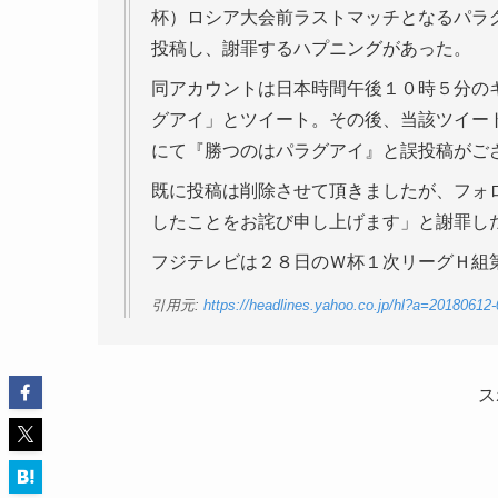
杯）ロシア大会前ラストマッチとなるパラ
投稿し、謝罪するハプニングがあった。
同アカウントは日本時間午後１０時５分の
グアイ」とツイート。その後、当該ツイー
にて『勝つのはパラグアイ』と誤投稿がご
既に投稿は削除させて頂きましたが、フォ
したことをお詫び申し上げます」と謝罪し
フジテレビは２８日のＷ杯１次リーグＨ組
引用元:
https://headlines.yahoo.co.jp/hl?a=2018061
ス