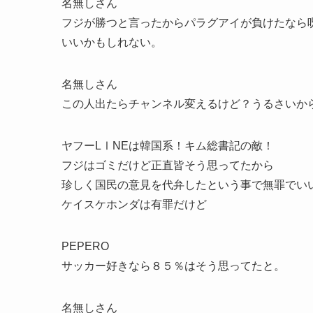
名無しさん
フジが勝つと言ったからパラグアイが負けたなら
いいかもしれない。
名無しさん
この人出たらチャンネル変えるけど？うるさいか
ヤフーLⅠNEは韓国系！キム総書記の敵！
フジはゴミだけど正直皆そう思ってたから
珍しく国民の意見を代弁したという事で無罪でい
ケイスケホンダは有罪だけど
PEPERO
サッカー好きなら８５％はそう思ってたと。
名無しさん