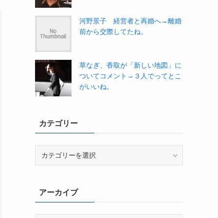
河野景子 経営者と再婚へ→離婚
前から交際してたね。
草なぎ、香取が「新しい地図」に
ついてコメント→３人でってとこ
がいいね。
カテゴリー
カ
テ
ゴ
リ
アーカイブ
ー