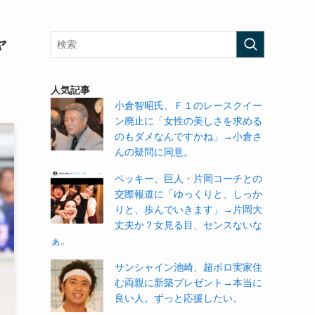
ャ
人気記事
小倉智昭氏、Ｆ１のレースクイー
ン廃止に「女性の美しさを求める
のもダメなんですかね」→小倉さ
んの疑問に同意。
ベッキー、巨人・片岡コーチとの
交際報道に「ゆっくりと、しっか
りと、歩んでいきます」→片岡大
丈夫か？女見る目、センスないな
ぁ。
サンシャイン池崎、超ボロ実家住
む両親に新築プレゼント→本当に
良い人。ずっと応援したい。