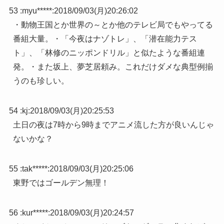
53 :
myu*****
:
2018/09/03(月)20:26:02
・動物王国とか世界の～とか他のテレビ局でもやってる
番組大量。・「今夜はナゾトレ」、「潜在能力テス
ト」、「林修のニッポンドリル」と似たような番組連
発。・また坂上、夢芝居頼み。これだけダメな典型例揃
うのも珍しい。
54 :
kj
:
2018/09/03(月)20:25:53
土日の夜は7時から9時までアニメ流した方が良いんじゃ
ないかな？
55 :
tak*****
:
2018/09/03(月)20:25:06
東野ではゴールデン無理！
56 :
kur*****
:
2018/09/03(月)20:24:57