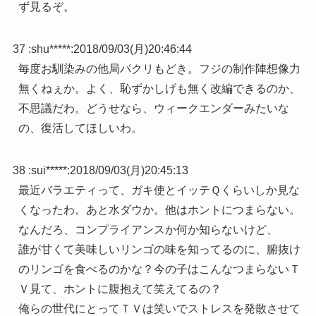
ず見るぞ。
37 :
shu*****
:
2018/09/03(月)20:46:44
毎度お馴染みの他局パクリもどき。フジの制作陣想像力
無くねぇか。よく、恥ずかしげも無く改編できるのか、
不思議だわ。どうせなら、ウィークエンダーみたいな
の、復活してほしいわ。
38 :
sui*****
:
2018/09/03(月)20:45:13
最近バラエティって、ガキ使とイッテＱくらいしか見な
くなったわ。あと水ダウか。他はホントにつまらない。
なんだろ、コンプライアンスか何か知らないけど、
誰が甘くて美味しいリンゴの味を知ってるのに、腑抜け
のリンゴを食べるのかな？今の子はこんなつまらないＴ
Ｖ見て、ホントに腹抱えて笑えてるの？
俺らの世代にとってＴＶは笑いでストレスを発散させて