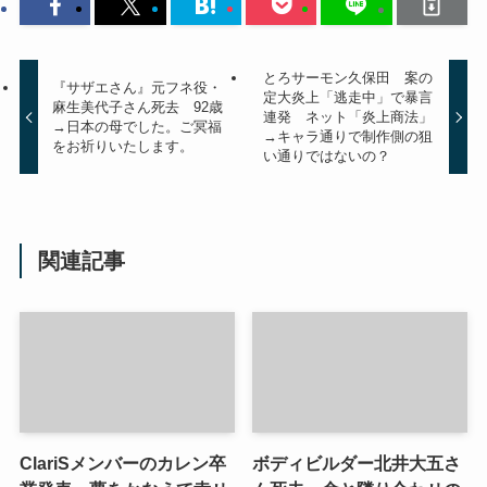
とろサーモン久保田 案の
『サザエさん』元フネ役・
定大炎上「逃走中」で暴言
麻生美代子さん死去 92歳
連発 ネット「炎上商法」
→日本の母でした。ご冥福
→キャラ通りで制作側の狙
をお祈りいたします。
い通りではないの？
関連記事
ClariSメンバーのカレン卒
ボディビルダー北井大五さ