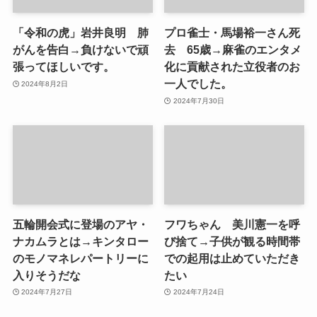
「令和の虎」岩井良明 肺
プロ雀士・馬場裕一さん死
がんを告白→負けないで頑
去 65歳→麻雀のエンタメ
張ってほしいです。
化に貢献された立役者のお
一人でした。
2024年8月2日
2024年7月30日
五輪開会式に登場のアヤ・
フワちゃん 美川憲一を呼
ナカムラとは→キンタロー
び捨て→子供が観る時間帯
のモノマネレパートリーに
での起用は止めていただき
入りそうだな
たい
2024年7月27日
2024年7月24日