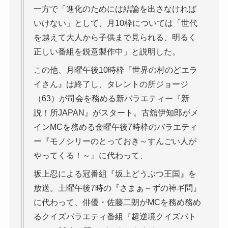
一方で「進化のためには結論を出さなければ
いけない」として、月10枠については「世代
を越えて大人から子供まで見られる、明るく
正しい番組を鋭意製作中」と説明した。
この他、月曜午後10時枠『世界の村のどエラ
イさん』は終了し、タレントの所ジョージ
（63）が司会を務める新バラエティー『新
説！所JAPAN』がスタート。古舘伊知郎がメ
インMCを務める金曜午後7時枠のバラエティ
ー『モノシリーのとっておき～すんごい人が
やってくる！～』に代わって、
坂上忍による冠番組『坂上どうぶつ王国』を
放送。土曜午後7時の『さまぁ～ずの神ギ問』
に代わって、俳優・佐藤二朗がMCを務め務め
るクイズバラエティ番組『超逆境クイズバト