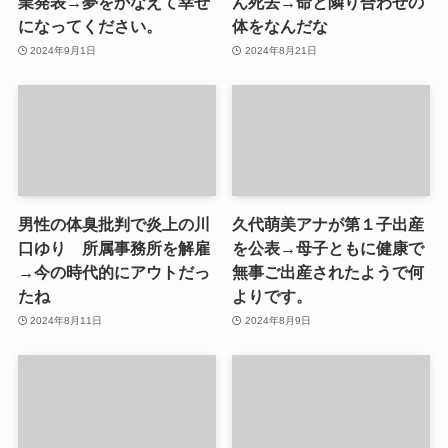
業発表→夢をかなえて幸せ
ん死去→命と隣り合わせの
になってください。
体をなんだな
2024年9月1日
2024年8月21日
男性の体臭批判で炎上の川
久代萌美アナが第１子出産
口ゆり 所属事務所を解雇
を公表→母子ともに健康で
→今の時代的にアウトだっ
無事ご出産されたようで何
たね
よりです。
2024年8月11日
2024年8月9日