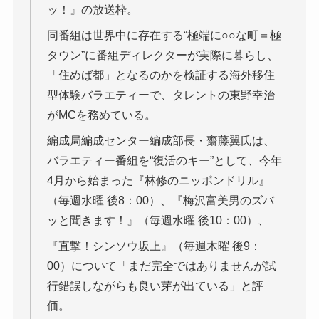
ッ！』の放送枠。
同番組は世界中に存在する“極端に○○な町＝極
タウン”に番組ディレクターが実際に暮らし、
「住めば都」となるのかを検証する海外移住
型体験バラエティーで、タレントの東野幸治
がMCを務めている。
編成局編成センター編成部長・齋藤翼氏は、
バラエティー番組を“復活のキー”として、今年
4月から始まった『林修のニッポンドリル』
（毎週水曜 後8：00）、『梅沢富美男のズバ
ッと聞きます！』（毎週水曜 後10：00）、
『直撃！シンソウ坂上』（毎週木曜 後9：
00）について「まだ完全ではありませんが試
行錯誤しながらも良い芽が出ている」と評
価。