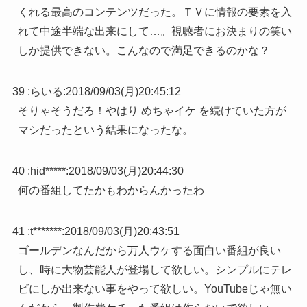
くれる最高のコンテンツだった。ＴＶに情報の要素を入
れて中途半端な出来にして…。視聴者にお決まりの笑い
しか提供できない。こんなので満足できるのかな？
39 :
らいる
:
2018/09/03(月)20:45:12
そりゃそうだろ！やはり めちゃイケ を続けていた方が
マシだったという結果になったな。
40 :
hid*****
:
2018/09/03(月)20:44:30
何の番組してたかもわからんかったわ
41 :
t*******
:
2018/09/03(月)20:43:51
ゴールデンなんだから万人ウケする面白い番組が良い
し、時に大物芸能人が登場して欲しい。シンプルにテレ
ビにしか出来ない事をやって欲しい。YouTubeじゃ無い