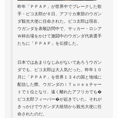
昨年「ＰＰＡＰ」が世界中でブレークした歌
手・ピコ太郎が６日、アフリカ東部のウガン
ダ観光大使に任命された。ピコ太郎は現在、
ウガンダを表敬訪問中で、サッカー・ロシア
Ｗ杯出場をかけて激闘中のウガンダ代表選手
たちに「ＰＰＡＰ」を伝授した。
日本ではあまりなじみがないであろうウガン
ダでも、ピコ太郎は大人気だった。昨年１０
月に「ＰＰＡＰ」を世界１３４の国と地域に
配信した際、ウガンダのｉＴｕｎｅｓチャー
トで１位となり、遠く離れたアフリカでも�
ピコ太郎フィーバー�が起きていた。それが
きっかけでウガンダ大統領から観光大使に任
命されたのだ。