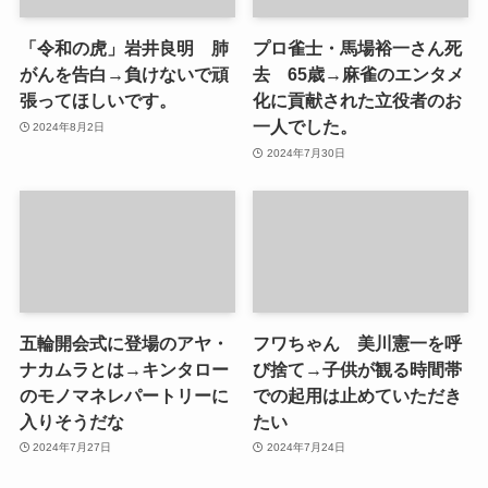
「令和の虎」岩井良明 肺
プロ雀士・馬場裕一さん死
がんを告白→負けないで頑
去 65歳→麻雀のエンタメ
張ってほしいです。
化に貢献された立役者のお
一人でした。
2024年8月2日
2024年7月30日
五輪開会式に登場のアヤ・
フワちゃん 美川憲一を呼
ナカムラとは→キンタロー
び捨て→子供が観る時間帯
のモノマネレパートリーに
での起用は止めていただき
入りそうだな
たい
2024年7月27日
2024年7月24日