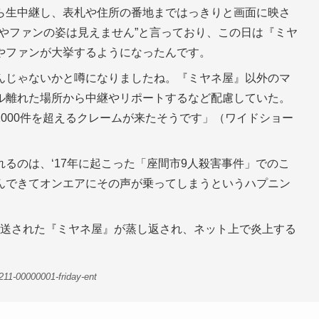
ら生中継し、表札や住所の番地まではっきりと画面に映さ
やファンの姿は見えません”と言っており、この日は『ミヤ
やファンが大挙するようになったんです。
んじゃないかと噂になりましたね。『ミヤネ屋』以外のマ
ル離れた場所から中継やリポートするなど配慮していた。
000件を超えるクレームが来たそうです」（ワイドショー
るのは、‘17年に起こった「座間市9人殺害事件」でのこ
んできてオンエアにその声が乗ってしまうというハプニン
に放送された『ミヤネ屋』が蒸し返され、ネット上で炎上する
211-00000001-friday-ent