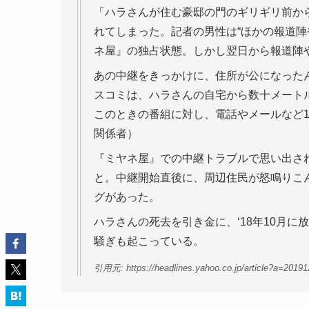
「ハラさんが住む豪邸の門のギリギリ前か
れてしまった。記者の男性は“ほかの報道陣
ネ屋』の独占状態。しかし翌日から報道陣
あの中継をきっかけに、住所が公になった
スコミは、ハラさんの自宅から数十メート
このときの番組に対し、電話やメールなど1
関係者）
『ミヤネ屋』での中継トラブルで思い出され
と。中継開始直後に、周辺住民が怒鳴りこ
グがあった。
ハラさんの死去を引き金に、‘18年10月
騒ぎも起こっている。
引用元: https://headlines.yahoo.co.jp/article?a=20191