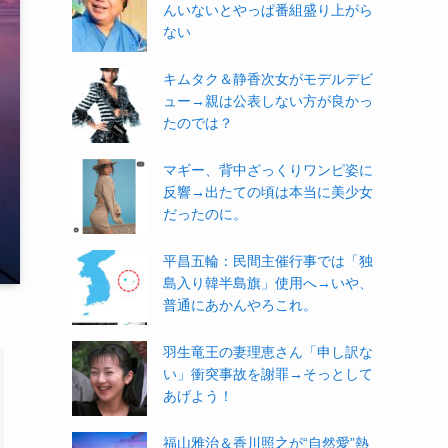
んいないとやっぱ番組盛り上がら
ない
キムタク＆静香次女がモデルデビ
ュー→親は公表しない方が良かっ
たのでは？
マギー、背中ざっくりワンピ姿に
反響→出たての頃は本当に美少女
だったのに。
平昌五輪：民間主催行事では「独
島入り韓半島旗」使用へ→いや、
普通にあかんやろこれ。
羽生竜王の妻理恵さん「申し訳な
い」衝突事故を謝罪→そっとして
あげよう！
福山雅治＆香川照之が“自然愛”熱