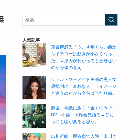
無
人気記事
落合博満氏「３、４年くらい前か
らイチローは動きが小さくなっ
た」→原因がわかっても直せない
のが身体の衰え
リトル・マーメイド主演の黒人女
優批判に「哀れな人」→イメージ
と違うのだから文句は当たり前。
麻世、本紙に激白「全くのうそ」
DV、不倫、同席会見語る→どち
らにも嘘があると思う。
出川哲朗、胆管炎で入院→出川さ