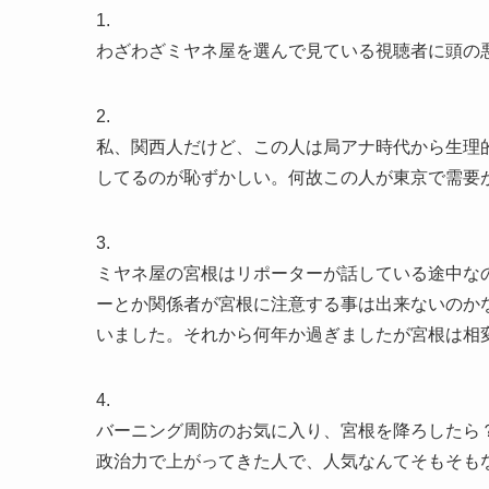
1.
わざわざミヤネ屋を選んで見ている視聴者に頭の
2.
私、関西人だけど、この人は局アナ時代から生理
してるのが恥ずかしい。何故この人が東京で需要
3.
ミヤネ屋の宮根はリポーターが話している途中な
ーとか関係者が宮根に注意する事は出来ないのか
いました。それから何年か過ぎましたが宮根は相
4.
バーニング周防のお気に入り、宮根を降ろしたら
政治力で上がってきた人で、人気なんてそもそも