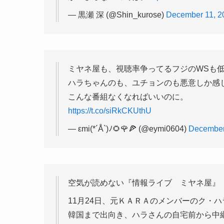
— 黒瀬 深 (@Shin_kurose)
December 11, 2
ミヤネ屋も、視聴率争ってるフジのWSも
ハラちゃんのも、ユチョンのも悪意しか感
こんな番組なくなればいいのに。
https://t.co/siRkCKUthU
— εmi(*´Å`)ﾉ🌻🌹🍕 (@eymi0604)
December
空気が読めない『情報ライブ ミヤネ屋』
11月24日、元ＫＡＲＡのメンバーのク・
韓国まで出向き、ハラさんの自宅前から中