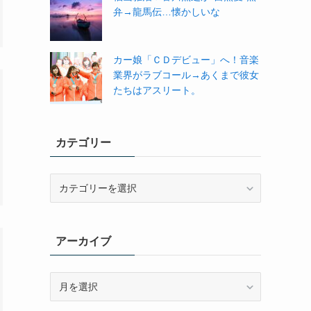
弁→龍馬伝…懐かしいな
カー娘「ＣＤデビュー」へ！音楽
業界がラブコール→あくまで彼女
たちはアスリート。
カテゴリー
カ
テ
ゴ
リ
アーカイブ
ー
ア
ー
カ