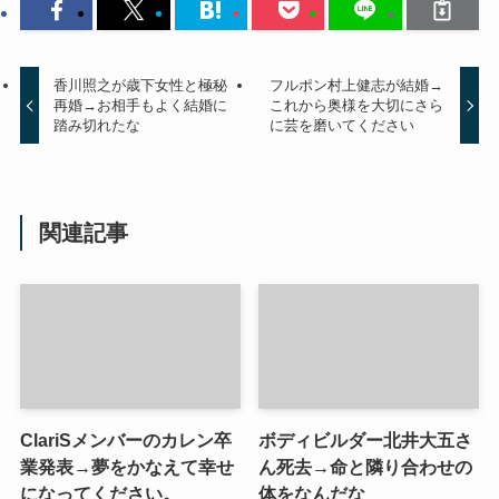
香川照之が歳下女性と極秘
フルポン村上健志が結婚→
再婚→お相手もよく結婚に
これから奥様を大切にさら
踏み切れたな
に芸を磨いてください
関連記事
ClariSメンバーのカレン卒
ボディビルダー北井大五さ
業発表→夢をかなえて幸せ
ん死去→命と隣り合わせの
になってください。
体をなんだな