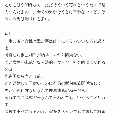
とかもはや関係なく、ただそういう存在というだけで魅
力なんだよね…。全ての男がそうとは言わないけど、そ
ういう男は周りにも多い。
4-1
…別に若い女性と遊ぶ事は好きにすりゃいいだろと思う
よ。
独身なら別に相手が納得してたら問題ない。
若い女性が未成年なら法的アウトだし社会的に叩かれる
のは
先進国なら当たり前。
ただ結婚して子供いるのに不倫の挙句家族関係壊して
男だから仕方ないなんて理屈通る訳ねーだろ。
それで共同親権ガーなんて言われても、いくらアメリカ
でも
親権で不利になるわな。実際スペインでも浮気して離婚