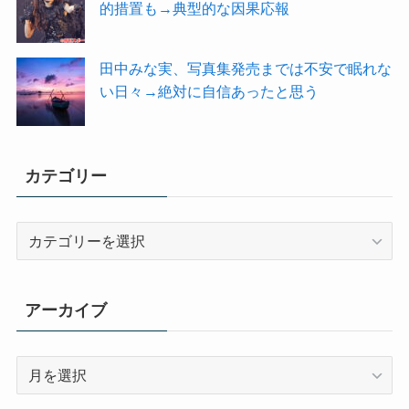
的措置も→典型的な因果応報
田中みな実、写真集発売までは不安で眠れな
い日々→絶対に自信あったと思う
カテゴリー
カ
テ
ゴ
リ
アーカイブ
ー
ア
ー