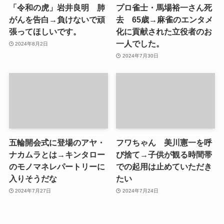
「令和の虎」岩井良明 肺
プロ雀士・馬場裕一さん死
がんを告白→負けないで頑
去 65歳→麻雀のエンタメ
張ってほしいです。
化に貢献された立役者のお
一人でした。
2024年8月2日
2024年7月30日
五輪開会式に登場のアヤ・
フワちゃん 美川憲一を呼
ナカムラとは→キンタロー
び捨て→子供が観る時間帯
のモノマネレパートリーに
での起用は止めていただき
入りそうだな
たい
2024年7月27日
2024年7月24日