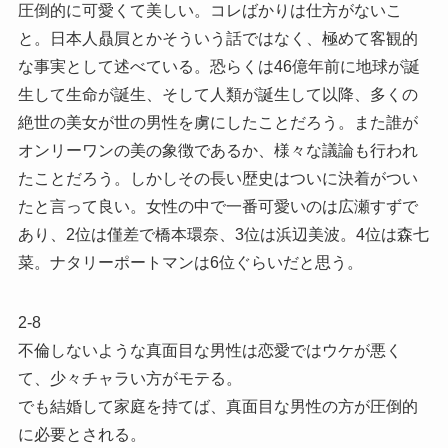
圧倒的に可愛くて美しい。コレばかりは仕方がないこ
と。日本人贔屓とかそういう話ではなく、極めて客観的
な事実として述べている。恐らくは46億年前に地球が誕
生して生命が誕生、そして人類が誕生して以降、多くの
絶世の美女が世の男性を虜にしたことだろう。また誰が
オンリーワンの美の象徴であるか、様々な議論も行われ
たことだろう。しかしその長い歴史はついに決着がつい
たと言って良い。女性の中で一番可愛いのは広瀬すずで
あり、2位は僅差で橋本環奈、3位は浜辺美波。4位は森七
菜。ナタリーポートマンは6位ぐらいだと思う。
2-8
不倫しないような真面目な男性は恋愛ではウケが悪く
て、少々チャラい方がモテる。
でも結婚して家庭を持てば、真面目な男性の方が圧倒的
に必要とされる。