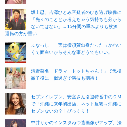
坂上忍、吉澤ひとみ容疑者のひき逃げ映像に
「先々のこととか考えちゃう気持ちも分から
ないではない」→15分間の重みよりも飲酒
運転の方が重い
ふなっしー 実は横須賀出身だった→かわい
くて面白いからそんな事どうでもいい。
清野菜名 ドラマ「トットちゃん！」で黒柳
徹子役に 似過ぎで演技も期待！
セブンイレブン、安室さん引退特番中のＣＭ
で「沖縄に来年初出店」ネット反響→沖縄に
セブンないの？！びっくり！
中井りかのインスタねつ造画像がアップ、法