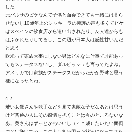
した
元バルサのピケなんて子供と面会できても一緒には暮ら
せないし10歳年上のシャキーラの擁護の声も多くてピケ
はスペインの飲食店から追い出されたり、友人達からも
はぶかれたりしてるし、この辺が日本人は感性甘いんだ
と思う。
欧米って家族大事にしない男はどんなに仕事で才能あっ
てもステータスないし、ダルビッシュも言ってたよね。
アメリカでは家族がステータスだからたかが野球と思う
様になったとね。
4-2
若い女優さんや歌手などを見て素敵な子だなあとは思う
けど普通の人にその感情を抱くことは今のところないな
あ。奥さんはずっとかわいいし（４＊歳）だいたい面倒
ごとは嫌いでね。この人も相当困った状況になってさら