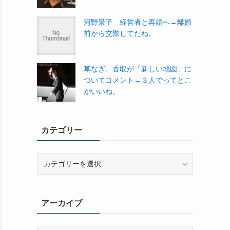
河野景子 経営者と再婚へ→離婚
前から交際してたね。
草なぎ、香取が「新しい地図」に
ついてコメント→３人でってとこ
がいいね。
カテゴリー
カ
テ
ゴ
リ
アーカイブ
ー