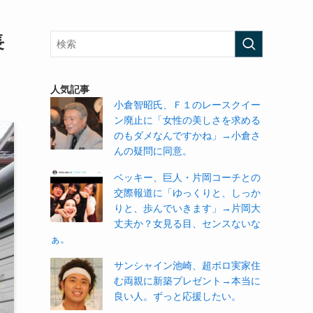
長
人気記事
小倉智昭氏、Ｆ１のレースクイー
ン廃止に「女性の美しさを求める
のもダメなんですかね」→小倉さ
んの疑問に同意。
ベッキー、巨人・片岡コーチとの
交際報道に「ゆっくりと、しっか
りと、歩んでいきます」→片岡大
丈夫か？女見る目、センスないな
ぁ。
サンシャイン池崎、超ボロ実家住
む両親に新築プレゼント→本当に
良い人。ずっと応援したい。