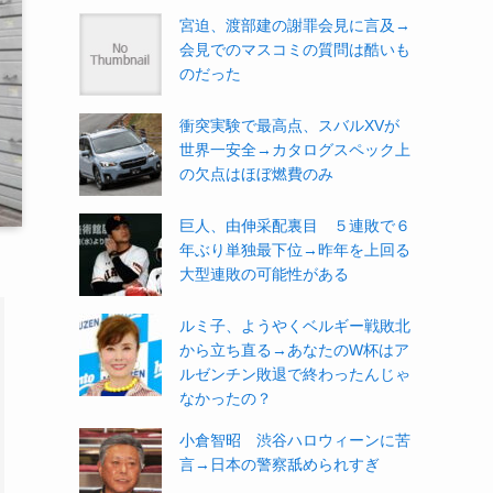
宮迫、渡部建の謝罪会見に言及→
会見でのマスコミの質問は酷いも
のだった
衝突実験で最高点、スバルXVが
世界一安全→カタログスペック上
の欠点はほぼ燃費のみ
巨人、由伸采配裏目 ５連敗で６
年ぶり単独最下位→昨年を上回る
大型連敗の可能性がある
ルミ子、ようやくベルギー戦敗北
から立ち直る→あなたのW杯はア
ルゼンチン敗退で終わったんじゃ
なかったの？
小倉智昭 渋谷ハロウィーンに苦
言→日本の警察舐められすぎ