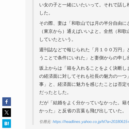
い女の子と一緒にいたいって。それで話し
した。
その際、妻は「和歌山では月の半分自由に
（東京から）通えばいいよと。全然（和歌
していたという。
週刊誌などで報じられた「月１００万円」
うことで条件にいれた」と妻側からの申し
坂上からは「籍を入れることをよく決断し
の経済面に対してそれも社長の魅力の一つ
事」と、経済面に魅力を感じたことは否定
だったとした。
だが「結婚をよく分かっていなかった。籍
かった」と反省の言葉も飛び出していた。
引用元:
https://headlines.yahoo.co.jp/hl?a=20180615