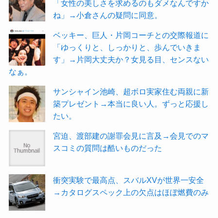
「女性の美しさを求めるのもダメなんですか
ね」→小倉さんの疑問に同意。
ベッキー、巨人・片岡コーチとの交際報道に
「ゆっくりと、しっかりと、歩んでいきま
す」→片岡大丈夫か？女見る目、センスない
なぁ。
サンシャイン池崎、超ボロ実家住む両親に新
築プレゼント→本当に良い人。ずっと応援し
たい。
宮迫、渡部建の謝罪会見に言及→会見でのマ
スコミの質問は酷いものだった
衝突実験で最高点、スバルXVが世界一安全
→カタログスペック上の欠点はほぼ燃費のみ