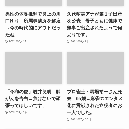
男性の体臭批判で炎上の川
久代萌美アナが第１子出産
口ゆり 所属事務所を解雇
を公表→母子ともに健康で
→今の時代的にアウトだっ
無事ご出産されたようで何
たね
よりです。
2024年8月11日
2024年8月9日
「令和の虎」岩井良明 肺
プロ雀士・馬場裕一さん死
がんを告白→負けないで頑
去 65歳→麻雀のエンタメ
張ってほしいです。
化に貢献された立役者のお
一人でした。
2024年8月2日
2024年7月30日