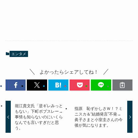
エンタメ
よかったらシェアしてね！
堀江貴文氏「逆ギレみっと
指原 恥ずかしさＷ！？ミ
もない」下町ボブスレー→
ニスカ＆“結婚発言”不発→
事情も知らないのにいくら
眞子さまと小室圭さんの今
なんでも言いすぎだと思
後が気になります。
う。