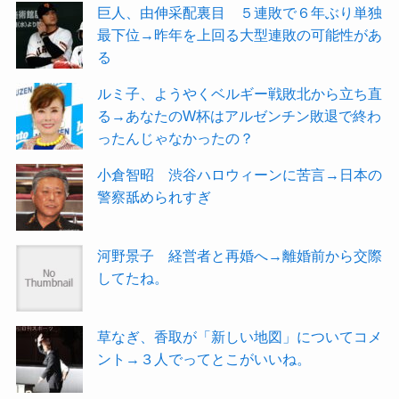
巨人、由伸采配裏目 ５連敗で６年ぶり単独
最下位→昨年を上回る大型連敗の可能性があ
る
ルミ子、ようやくベルギー戦敗北から立ち直
る→あなたのW杯はアルゼンチン敗退で終わ
ったんじゃなかったの？
小倉智昭 渋谷ハロウィーンに苦言→日本の
警察舐められすぎ
河野景子 経営者と再婚へ→離婚前から交際
してたね。
草なぎ、香取が「新しい地図」についてコメ
ント→３人でってとこがいいね。