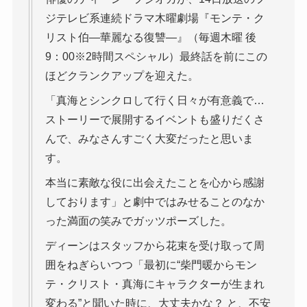
ジテレビ系連続ドラマ木曜劇場『モンテ・ク
リスト伯―華麗なる復讐―』（毎週木曜 後
9：00※2時間スペシャル）最終話を前にこの
ほどクランクアップを迎えた。
「真海とシンクロして行く日々が有意義で…
ストーリーで展開するイベントも盛りだくさ
んで、みなさんすごく大変だったと思いま
す。
本当に素敵な役に出会えたことを心から感謝
しております」と劇中ではみせることのなか
った満面の笑みでガッツポーズした。
ディーンはスタッフから花束を受け取って周
囲をねぎらいつつ「最初に“柴門暖からモン
テ・クリスト・真海にキャラクターが生まれ
変わる”と聞いた時に、大丈夫かな？ と、不安