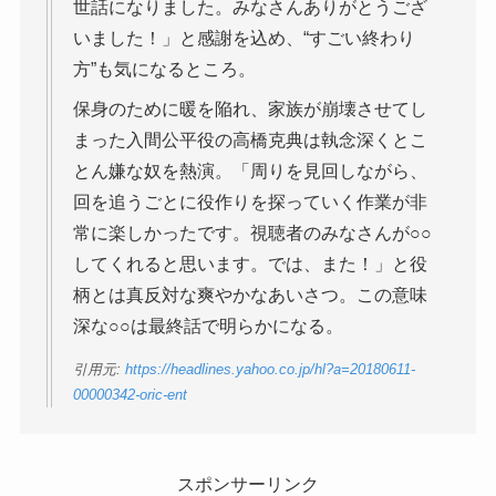
世話になりました。みなさんありがとうござ
いました！」と感謝を込め、“すごい終わり
方”も気になるところ。
保身のために暖を陥れ、家族が崩壊させてし
まった入間公平役の高橋克典は執念深くとこ
とん嫌な奴を熱演。「周りを見回しながら、
回を追うごとに役作りを探っていく作業が非
常に楽しかったです。視聴者のみなさんが○○
してくれると思います。では、また！」と役
柄とは真反対な爽やかなあいさつ。この意味
深な○○は最終話で明らかになる。
引用元:
https://headlines.yahoo.co.jp/hl?a=20180611-
00000342-oric-ent
スポンサーリンク