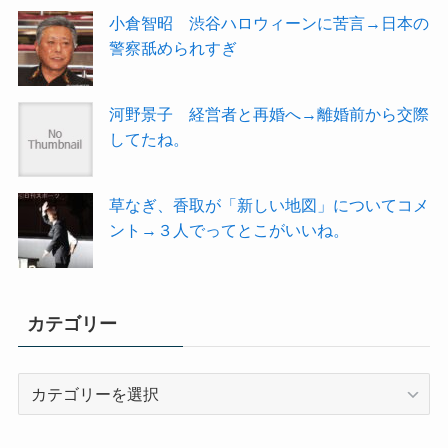
小倉智昭 渋谷ハロウィーンに苦言→日本の
警察舐められすぎ
河野景子 経営者と再婚へ→離婚前から交際
してたね。
草なぎ、香取が「新しい地図」についてコメ
ント→３人でってとこがいいね。
カテゴリー
カ
テ
ゴ