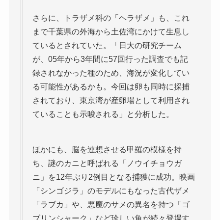
さらに、トラザメ科の「ヘラザメ」も、これ
まで千葉県の外海から土佐湾にかけて生息し
ているとされていた。「日大の研究チーム
が、05年から3年間に57回行った調査でも記
録されなかった種のため、海況が変化してい
る可能性があるかも。今回は卵も同時に採捕
されており、東京湾が産卵場として利用され
ていることも示唆される」と分析した。
ほかにも、脳を連想させる甲羅の模様を持
ち、謎のカニと呼ばれる「ノウイチョウガ
ニ」を12年ぶり2例目となる捕獲に成功。映画
「シンゴジラ」のモデルにもなった古代ザメ
「ラブカ」や、悪魔のサメの異名を持つ「ゴ
ブリンシャーク」など珍しい魚が続々登場す