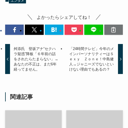
エンタメ
よかったらシェアしてね！
舛添氏 登坂アナ“セクハ
「24時間テレビ」今年のメ
ラ疑惑”降板「６年前の話
インパーソナリティーはＳ
をされたらたまらない」→
ｅｘｙ Ｚｏｎｅ！中島健
あなたの不正は、まだ6年
人→ジャニーズでないとい
経ってません。
けない理由でもあるの？
関連記事