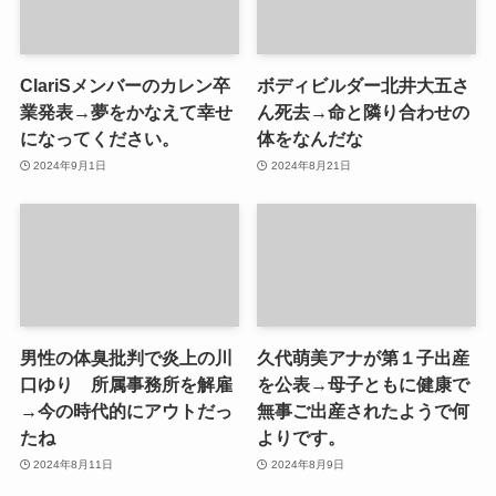
ClariSメンバーのカレン卒
ボディビルダー北井大五さ
業発表→夢をかなえて幸せ
ん死去→命と隣り合わせの
になってください。
体をなんだな
2024年9月1日
2024年8月21日
男性の体臭批判で炎上の川
久代萌美アナが第１子出産
口ゆり 所属事務所を解雇
を公表→母子ともに健康で
→今の時代的にアウトだっ
無事ご出産されたようで何
たね
よりです。
2024年8月11日
2024年8月9日