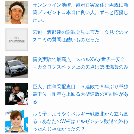
サンシャイン池崎、超ボロ実家住む両親に新
築プレゼント→本当に良い人。ずっと応援し
たい。
宮迫、渡部建の謝罪会見に言及→会見でのマ
スコミの質問は酷いものだった
衝突実験で最高点、スバルXVが世界一安全
→カタログスペック上の欠点はほぼ燃費のみ
巨人、由伸采配裏目 ５連敗で６年ぶり単独
最下位→昨年を上回る大型連敗の可能性があ
る
ルミ子、ようやくベルギー戦敗北から立ち直
る→あなたのW杯はアルゼンチン敗退で終わ
ったんじゃなかったの？