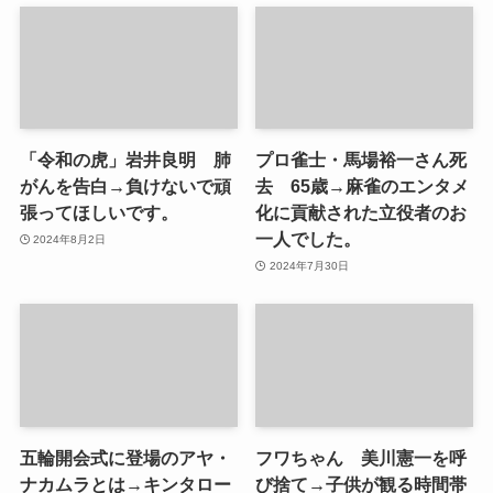
「令和の虎」岩井良明 肺
プロ雀士・馬場裕一さん死
がんを告白→負けないで頑
去 65歳→麻雀のエンタメ
張ってほしいです。
化に貢献された立役者のお
一人でした。
2024年8月2日
2024年7月30日
五輪開会式に登場のアヤ・
フワちゃん 美川憲一を呼
ナカムラとは→キンタロー
び捨て→子供が観る時間帯