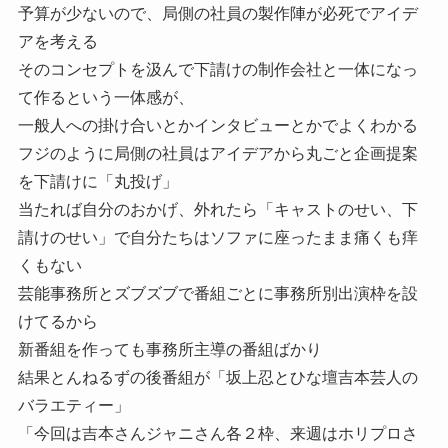
予算が少ないので、局側の社員の製作陣が必死でアイデ
アを考える
そのコンセプトを汲んで下請けの制作会社と一体になっ
て作るという一体感が、
一般人への掛け合いとかインタビューとかでよくわかる
フジのように局側の社員はアイデアから丸ごと企画提案
を下請けに「丸投げ」
当たれば自分のおかげ、外れたら「キャストのせい、下
請けのせい」で自分たちはソファに座ったまま痛くも痒
くもない
芸能事務所とズブズブで番組ごとに事務所別出演枠を設
けてるから
新番組を作っても事務所主導の番組ばかり
結果とんねるずの後番組が「坂上忍とひな壇吉本芸人の
バラエティー」
「今回は吉本さんジャニさん各２枠、来週はホリプロさ