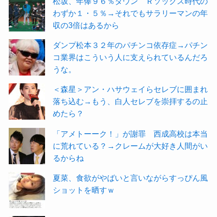
松坂、年俸９６％ダウン Ｒソックス時代の
わずか１・５％→それでもサラリーマンの年
収の3倍はあるから
ダンプ松本３２年のパチンコ依存症→パチン
コ業界はこういう人に支えられているんだろ
うな。
＜森星＞アン・ハサウェイらセレブに囲まれ
落ち込む→もう、白人セレブを崇拝するの止
めたら？
「アメトーーク！」が謝罪 西成高校は本当
に荒れている？→クレームが大好き人間がい
るからね
夏菜、食欲がやばいと言いながらすっぴん風
ショットを晒すｗ