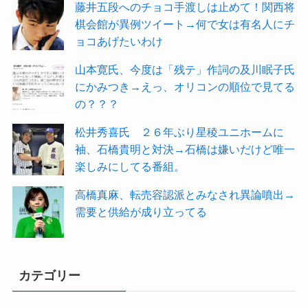
藤井五段へのチョコ手渡しは止めて！関西将
棋会館が異例ツイート→何で女は有名人にチ
ョコあげたいわけ
山本寛氏、今度は「残テ」作詞の及川眠子氏
にかみつき→えっ、オリコンの順位で見てる
の？？？
松井秀喜氏 ２６年ぶり星稜ユニホームに
袖、石橋貴明と対決→石橋は嫌いだけど唯一
楽しみにしてる番組。
高橋真麻、転売容認派とみなされ異論噴出→
需要と供給が成り立ってる
カテゴリー