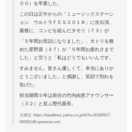
００）を卒業した。
この日は正午からの「ミュージックステーシ
ョン ウルトラＦＥＳ２０１８」に生出演。
最後に、コンビを組んだタモリ（７３）が
「５年間お世話になりました」、大トリを務
めた星野源（３７）が「５年間お疲れさまで
した」と労うと「私はどうでもいいんです。
すみません。皆さん優しくて。本当にありが
とうございました」と感謝し、笑顔で別れを
告げた。
担当期間５年は前任の竹内由恵アナウンサー
（３２）と並ぶ歴代最長。
引用元: https://headlines.yahoo.co.jp/hl?a=20180917-
00000148-spnannex-ent