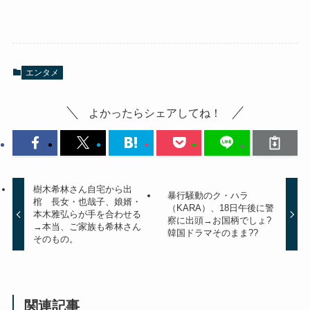
エンタメ
よかったらシェアしてね！
樹木希林さん自宅から出
暴行騒動のク・ハラ
棺 長女・也哉子、娘婿・
（KARA）、18日午後に警
本木雅弘らが手を合わせる
察に出頭→お国柄でしょ?
→本当、ご家族も希林さん
韓国ドラマそのまま??
そのもの。
関連記事