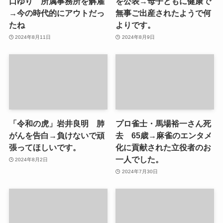
口ゆり 所属事務所を解雇
を公表→母子ともに健康で
→今の時代的にアウトだっ
無事ご出産されたようで何
たね
よりです。
2024年8月11日
2024年8月9日
「令和の虎」岩井良明 肺
プロ雀士・馬場裕一さん死
がんを告白→負けないで頑
去 65歳→麻雀のエンタメ
張ってほしいです。
化に貢献された立役者のお
一人でした。
2024年8月2日
2024年7月30日