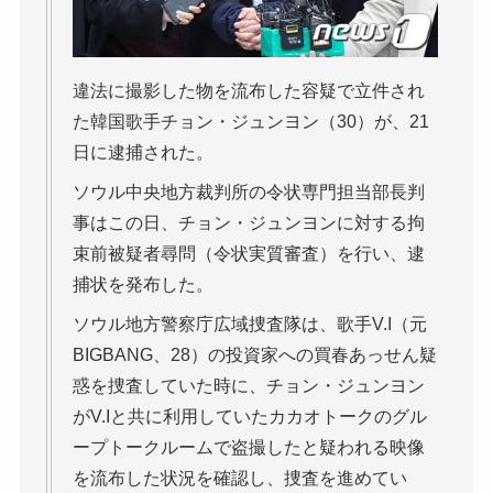
違法に撮影した物を流布した容疑で立件され
た韓国歌手チョン・ジュンヨン（30）が、21
日に逮捕された。
ソウル中央地方裁判所の令状専門担当部長判
事はこの日、チョン・ジュンヨンに対する拘
束前被疑者尋問（令状実質審査）を行い、逮
捕状を発布した。
ソウル地方警察庁広域捜査隊は、歌手V.I（元
BIGBANG、28）の投資家への買春あっせん疑
惑を捜査していた時に、チョン・ジュンヨン
がV.Iと共に利用していたカカオトークのグル
ープトークルームで盗撮したと疑われる映像
を流布した状況を確認し、捜査を進めてい