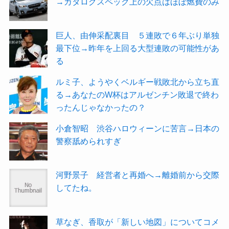
→カタログスペック上の欠点はほぼ燃費のみ
巨人、由伸采配裏目 ５連敗で６年ぶり単独
最下位→昨年を上回る大型連敗の可能性があ
る
ルミ子、ようやくベルギー戦敗北から立ち直
る→あなたのW杯はアルゼンチン敗退で終わ
ったんじゃなかったの？
小倉智昭 渋谷ハロウィーンに苦言→日本の
警察舐められすぎ
河野景子 経営者と再婚へ→離婚前から交際
してたね。
草なぎ、香取が「新しい地図」についてコメ