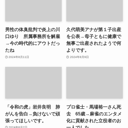
男性の体臭批判で炎上の川
久代萌美アナが第１子出産
口ゆり 所属事務所を解雇
を公表→母子ともに健康で
→今の時代的にアウトだっ
無事ご出産されたようで何
たね
よりです。
2024年8月11日
2024年8月9日
「令和の虎」岩井良明 肺
プロ雀士・馬場裕一さん死
がんを告白→負けないで頑
去 65歳→麻雀のエンタメ
張ってほしいです。
化に貢献された立役者のお
一人でした。
2024年8月2日