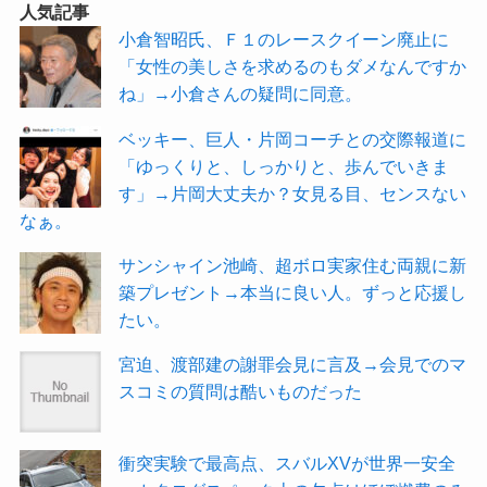
人気記事
小倉智昭氏、Ｆ１のレースクイーン廃止に
「女性の美しさを求めるのもダメなんですか
ね」→小倉さんの疑問に同意。
ベッキー、巨人・片岡コーチとの交際報道に
「ゆっくりと、しっかりと、歩んでいきま
す」→片岡大丈夫か？女見る目、センスない
なぁ。
サンシャイン池崎、超ボロ実家住む両親に新
築プレゼント→本当に良い人。ずっと応援し
たい。
宮迫、渡部建の謝罪会見に言及→会見でのマ
スコミの質問は酷いものだった
衝突実験で最高点、スバルXVが世界一安全