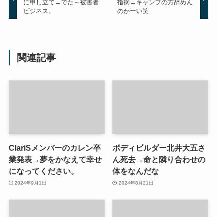
に申し立て→でた～被害者
指摘→キャンプの方辞めん
ビジネス。
のかーい笑
関連記事
ClariSメンバーのカレン卒
ボディビルダー北井大五さ
業発表→夢をかなえて幸せ
ん死去→命と隣り合わせの
になってください。
体をなんだな
2024年9月1日
2024年8月21日