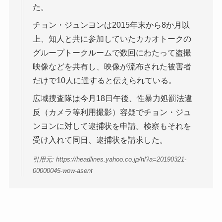
た。
チョン・ジュンヨンは2015年末から8か月以
上、知人と共に参加していたカカオトークの
グループトークルームで数回にわたって盗撮
映像などを共有し、映像が流布された被害者
だけで10人に達すると伝えられている。
広域捜査隊は今月18日午後、性暴力処罰法違
反（カメラ等利用撮影）容疑でチョン・ジュ
ンヨンに対して逮捕状を申請。検察もそれを
受け入れて同日、逮捕状を請求した。
引用元: https://headlines.yahoo.co.jp/hl?a=20190321-
00000045-wow-asent