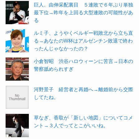
巨人、由伸采配裏目 ５連敗で６年ぶり単独
最下位→昨年を上回る大型連敗の可能性があ
る
ルミ子、ようやくベルギー戦敗北から立ち直
る→あなたのW杯はアルゼンチン敗退で終わ
ったんじゃなかったの？
小倉智昭 渋谷ハロウィーンに苦言→日本の
警察舐められすぎ
河野景子 経営者と再婚へ→離婚前から交際
してたね。
草なぎ、香取が「新しい地図」についてコメ
ント→３人でってとこがいいね。