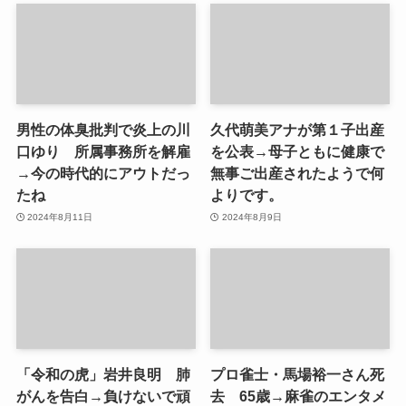
男性の体臭批判で炎上の川
久代萌美アナが第１子出産
口ゆり 所属事務所を解雇
を公表→母子ともに健康で
→今の時代的にアウトだっ
無事ご出産されたようで何
たね
よりです。
2024年8月11日
2024年8月9日
「令和の虎」岩井良明 肺
プロ雀士・馬場裕一さん死
がんを告白→負けないで頑
去 65歳→麻雀のエンタメ