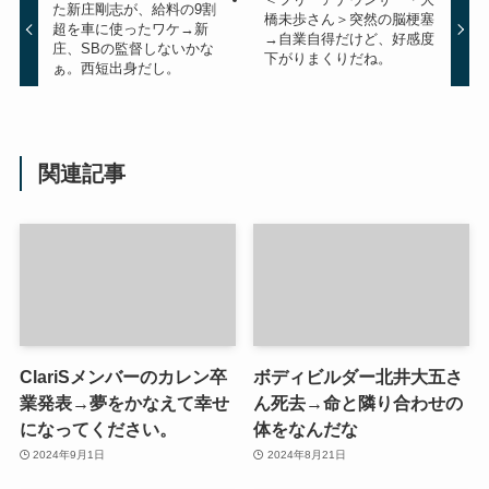
た新庄剛志が、給料の9割
橋未歩さん＞突然の脳梗塞
超を車に使ったワケ→新
→自業自得だけど、好感度
庄、SBの監督しないかな
下がりまくりだね。
ぁ。西短出身だし。
関連記事
ClariSメンバーのカレン卒
ボディビルダー北井大五さ
業発表→夢をかなえて幸せ
ん死去→命と隣り合わせの
になってください。
体をなんだな
2024年9月1日
2024年8月21日