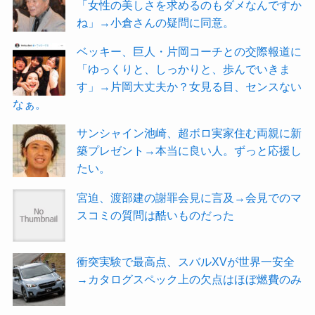
「女性の美しさを求めるのもダメなんですか
ね」→小倉さんの疑問に同意。
ベッキー、巨人・片岡コーチとの交際報道に
「ゆっくりと、しっかりと、歩んでいきま
す」→片岡大丈夫か？女見る目、センスない
なぁ。
サンシャイン池崎、超ボロ実家住む両親に新
築プレゼント→本当に良い人。ずっと応援し
たい。
宮迫、渡部建の謝罪会見に言及→会見でのマ
スコミの質問は酷いものだった
衝突実験で最高点、スバルXVが世界一安全
→カタログスペック上の欠点はほぼ燃費のみ