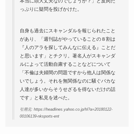
本当に頭大丈夫なのでしょうか？」と皮肉た
っぷりに疑問を投げかけた。
自身も過去にスキャンダルを報じられたこと
があり、「週刊誌がやっていることの８割は
『人のアラを探してみんなに伝える』ことだ
と思います」とチクリ。著名人がスキャンダ
ルによって活動自粛することなどについて
「不倫は夫婦間の問題ですから他人は関係な
いでしょう。それを無関係なのに騒ぐバカな
人達が多いからそうせざるを得ないだけの話
です」と私見を述べた。
引用元: https://headlines.yahoo.co.jp/hl?a=20180122-
00106139-nksports-ent