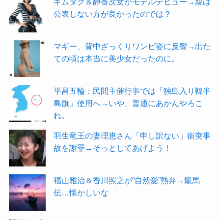
キムタク＆静香次女がモデルデビュー→親は
公表しない方が良かったのでは？
マギー、背中ざっくりワンピ姿に反響→出た
ての頃は本当に美少女だったのに。
平昌五輪：民間主催行事では「独島入り韓半
島旗」使用へ→いや、普通にあかんやろこ
れ。
羽生竜王の妻理恵さん「申し訳ない」衝突事
故を謝罪→そっとしてあげよう！
福山雅治＆香川照之が“自然愛”熱弁→龍馬
伝…懐かしいな