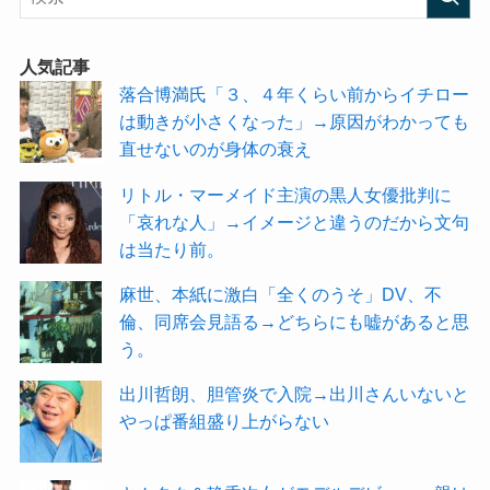
人気記事
落合博満氏「３、４年くらい前からイチロー
は動きが小さくなった」→原因がわかっても
直せないのが身体の衰え
リトル・マーメイド主演の黒人女優批判に
「哀れな人」→イメージと違うのだから文句
は当たり前。
麻世、本紙に激白「全くのうそ」DV、不
倫、同席会見語る→どちらにも嘘があると思
う。
出川哲朗、胆管炎で入院→出川さんいないと
やっぱ番組盛り上がらない