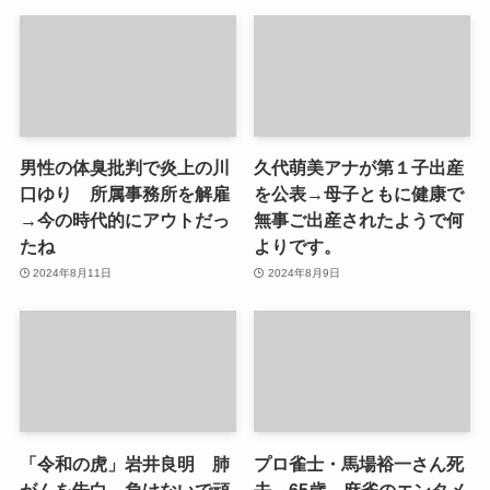
男性の体臭批判で炎上の川
久代萌美アナが第１子出産
口ゆり 所属事務所を解雇
を公表→母子ともに健康で
→今の時代的にアウトだっ
無事ご出産されたようで何
たね
よりです。
2024年8月11日
2024年8月9日
「令和の虎」岩井良明 肺
プロ雀士・馬場裕一さん死
がんを告白→負けないで頑
去 65歳→麻雀のエンタメ