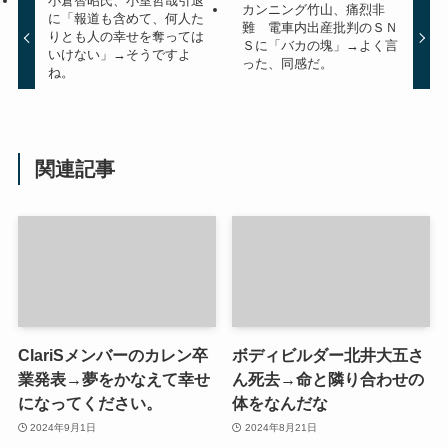
小倉智昭氏、小室哲哉引退
カンニング竹山、痛烈非
に「報道も含めて、何人た
難 電車内出産批判のＳＮ
りとも人の幸せを奪っては
Ｓに「バカの塊」→よく言
いけない」→そうですよ
った、同感だ。
ね。
関連記事
ClariSメンバーのカレン卒
ボディビルダー北井大五さ
業発表→夢をかなえて幸せ
ん死去→命と隣り合わせの
になってください。
体をなんだな
2024年9月1日
2024年8月21日