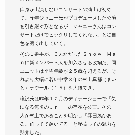
自身が出演しないコンサートの演出は初め
て。昨年ジャニー氏がプロデュースした公演
を引き継ぐ形となるが「ジャニーさんはコン
サートだけでビックリしてくれない」と独自
色を濃く出していく。
その１番手が、６人組だったＳｎｏｗ Ｍａ
ｎに新メンバー３人を加入させる改編だ。同
ユニットは平均年齢が２５歳を超えるが、そ
れより大幅に若い中学３年の村上真都（まい
と）ラウール（１５）を大抜てき。
滝沢氏は昨年１２月のディナーショーで「気
になる無名のＪｒ．」の存在を公言。その一
人が村上であることを明かし「雰囲気があ
る。踊ってて輝いてる」と秘蔵っ子の魅力を
熱弁した。