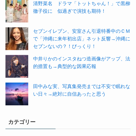
清野菜名 ドラマ「トットちゃん！」で黒柳
徹子役に 似過ぎで演技も期待！
セブンイレブン、安室さん引退特番中のＣＭ
で「沖縄に来年初出店」ネット反響→沖縄に
セブンないの？！びっくり！
中井りかのインスタねつ造画像がアップ、法
的措置も→典型的な因果応報
田中みな実、写真集発売までは不安で眠れな
い日々→絶対に自信あったと思う
カテゴリー