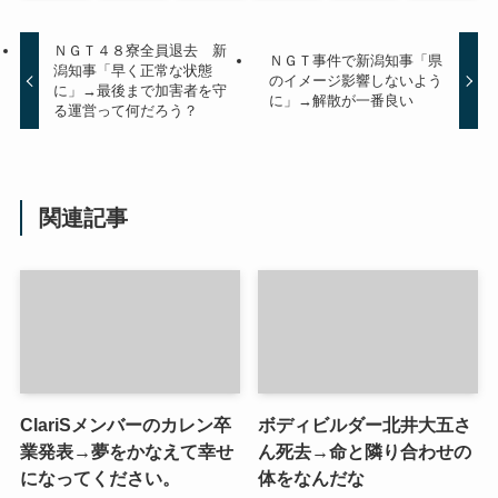
ＮＧＴ４８寮全員退去 新
ＮＧＴ事件で新潟知事「県
潟知事「早く正常な状態
のイメージ影響しないよう
に」→最後まで加害者を守
に」→解散が一番良い
る運営って何だろう？
関連記事
ClariSメンバーのカレン卒
ボディビルダー北井大五さ
業発表→夢をかなえて幸せ
ん死去→命と隣り合わせの
になってください。
体をなんだな