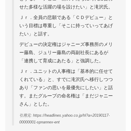
せた多様な活躍の場を設けたい」と滝沢氏。
Ｊｒ．全員の悲願である「ＣＤデビュー」と
いう目標は尊重し「そこに持っていってあげ
たい」と話す。
デビューの決定権はジャニーズ事務所のメリ
ー藤島、ジュリー藤島の両副社長にあるが
「連携して育成にあたる」と強調した。
Ｊｒ．ユニットの人事権は「基本的に任せて
くれている」と、すでに滝沢氏へ移行しつつ
あり「ファンの思いを最優先にしたい」と話
す。またグループの命名権は「まだジャニー
さん」とした。
引用元: https://headlines.yahoo.co.jp/hl?a=20190117-
00000001-spnannex-ent