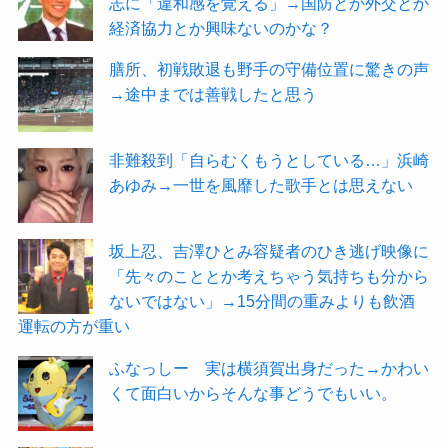
志に「違和感を覚える」→国防とか外交とか
経済協力とか興味ないのかな？
膳所、初戦敗退も野手の守備位置に驚きの声
→途中までは善戦したと思う
非難殺到「自らむくもうとしている…」浜崎
あゆみ→一世を風靡した歌手とは思えない
坂上忍、吉澤ひとみ容疑者のひき逃げ映像に
「先々のこととか考えちゃう気持ちも分から
ないではない」→15分間の重みよりも飲酒
運転の方が重い
ふなっしー 実は横須賀出身だった→かわい
くて面白いからそんな事どうでもいい。