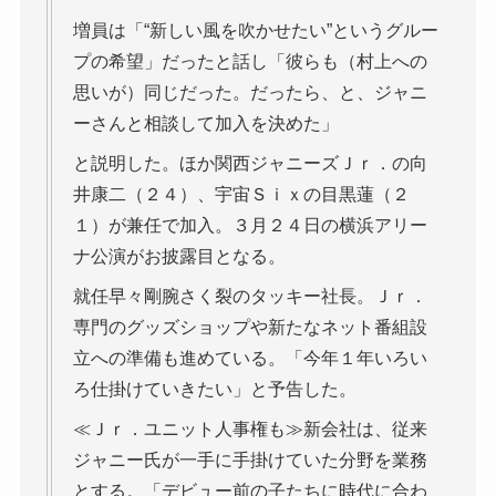
増員は「“新しい風を吹かせたい”というグルー
プの希望」だったと話し「彼らも（村上への
思いが）同じだった。だったら、と、ジャニ
ーさんと相談して加入を決めた」
と説明した。ほか関西ジャニーズＪｒ．の向
井康二（２４）、宇宙Ｓｉｘの目黒蓮（２
１）が兼任で加入。３月２４日の横浜アリー
ナ公演がお披露目となる。
就任早々剛腕さく裂のタッキー社長。Ｊｒ．
専門のグッズショップや新たなネット番組設
立への準備も進めている。「今年１年いろい
ろ仕掛けていきたい」と予告した。
≪Ｊｒ．ユニット人事権も≫新会社は、従来
ジャニー氏が一手に手掛けていた分野を業務
とする。「デビュー前の子たちに時代に合わ