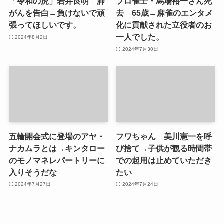
「令和の虎」岩井良明 肺
プロ雀士・馬場裕一さん死
がんを告白→負けないで頑
去 65歳→麻雀のエンタメ
張ってほしいです。
化に貢献された立役者のお
一人でした。
2024年8月2日
2024年7月30日
五輪開会式に登場のアヤ・
フワちゃん 美川憲一を呼
ナカムラとは→キンタロー
び捨て→子供が観る時間帯
のモノマネレパートリーに
での起用は止めていただき
入りそうだな
たい
2024年7月27日
2024年7月24日