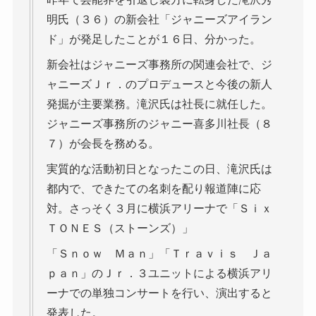
明氏（３６）の新会社「ジャニーズアイラン
ド」が発足したことが１６日、分かった。
新会社はジャニーズ事務所の関連会社で、ジ
ャニーズＪｒ．のプロデュースと今後の新人
発掘が主要業務。滝沢氏は社長に就任した。
ジャニーズ事務所のジャニー喜多川社長（８
７）が会長を務める。
実質的な活動初日となったこの日、滝沢氏は
都内で、できたての名刺を配り報道陣に応
対。さっそく３月に横浜アリーナで「Ｓｉｘ
ＴＯＮＥＳ（ストーンズ）」
「Ｓｎｏｗ Ｍａｎ」「Ｔｒａｖｉｓ Ｊａ
ｐａｎ」のＪｒ．３ユニットによる横浜アリ
ーナでの単独コンサートを行い、演出すると
発表した。