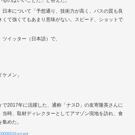
いるのはいいことだ」と答えた。
、日本について「予想通り、技術力が高く、パスの質も良
きくて強くてもあまり意味がない。スピード、ショットで
。
、ツイッター（日本語）で、
」
イケメン」
で2017年に活躍した、通称「ナスD」の友寄隆英さんに
。当時、取材ディレクターとしてアマゾン現地を訪れ、食
を集めた。
00000016-jct-ent