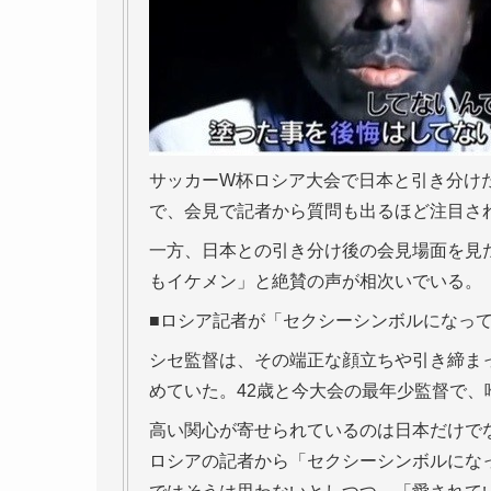
サッカーW杯ロシア大会で日本と引き分け
で、会見で記者から質問も出るほど注目さ
一方、日本との引き分け後の会見場面を見
もイケメン」と絶賛の声が相次いでいる。
■ロシア記者が「セクシーシンボルになっ
シセ監督は、その端正な顔立ちや引き締ま
めていた。42歳と今大会の最年少監督で
高い関心が寄せられているのは日本だけでな
ロシアの記者から「セクシーシンボルにな