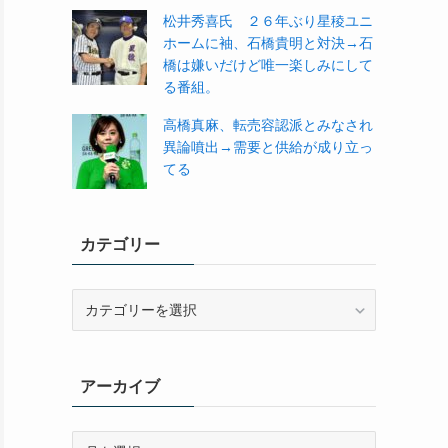
松井秀喜氏 ２６年ぶり星稜ユニ
ホームに袖、石橋貴明と対決→石
橋は嫌いだけど唯一楽しみにして
る番組。
高橋真麻、転売容認派とみなされ
異論噴出→需要と供給が成り立っ
てる
カテゴリー
カ
テ
ゴ
リ
アーカイブ
ー
ア