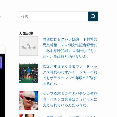
→
人気記事
財務次官セクハラ疑惑 下村博文
元文科相 テレ朝女性記者録音に
「ある意味犯罪」→撤回しても、
言った事は取り消せないよ。
松坂、年俸９６％ダウン Ｒソッ
クス時代のわずか１・５％→それ
でもサラリーマンの年収の3倍は
あるから
ダンプ松本３２年のパチンコ依存
症→パチンコ業界はこういう人に
支えられているんだろうな。