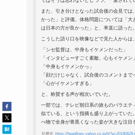
ではそうは思わないとしつつ、「愛されて
また、引き分けとなった試合後の会見では
かった」と評価。体格問題については「大
は日本の方が良かった」と、率直に語った
こうした語り口を映像などで見た人からは
「シセ監督は、中身もイケメンだった」
「インタビューすごく素敵。心もイケメン
「中身もイケメンかっ」
「顔だけじゃなく、試合後のコメントまで
「心がイケメンすぎる」
と、称賛する声が相次いでいた。
一部では、テレビ朝日系の旅ものバラエティ
似ている、という指摘も盛り上がっていた
べ物で全身が青黒くなった姿が大きな注目
引用元:
https://headlines.yahoo.co.jp/hl?a=20180625-