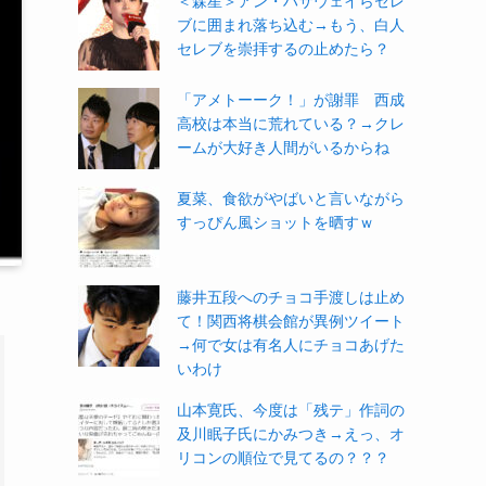
＜森星＞アン・ハサウェイらセレ
ブに囲まれ落ち込む→もう、白人
セレブを崇拝するの止めたら？
「アメトーーク！」が謝罪 西成
高校は本当に荒れている？→クレ
ームが大好き人間がいるからね
夏菜、食欲がやばいと言いながら
すっぴん風ショットを晒すｗ
藤井五段へのチョコ手渡しは止め
て！関西将棋会館が異例ツイート
→何で女は有名人にチョコあげた
いわけ
山本寛氏、今度は「残テ」作詞の
及川眠子氏にかみつき→えっ、オ
リコンの順位で見てるの？？？