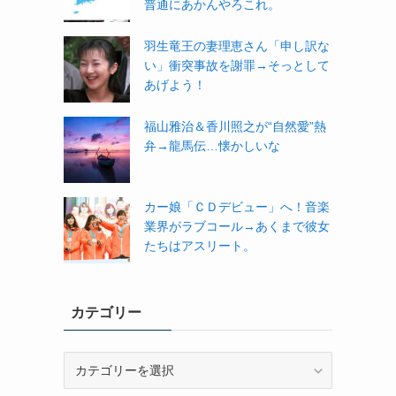
普通にあかんやろこれ。
羽生竜王の妻理恵さん「申し訳な
い」衝突事故を謝罪→そっとして
あげよう！
福山雅治＆香川照之が“自然愛”熱
弁→龍馬伝…懐かしいな
カー娘「ＣＤデビュー」へ！音楽
業界がラブコール→あくまで彼女
たちはアスリート。
カテゴリー
カ
テ