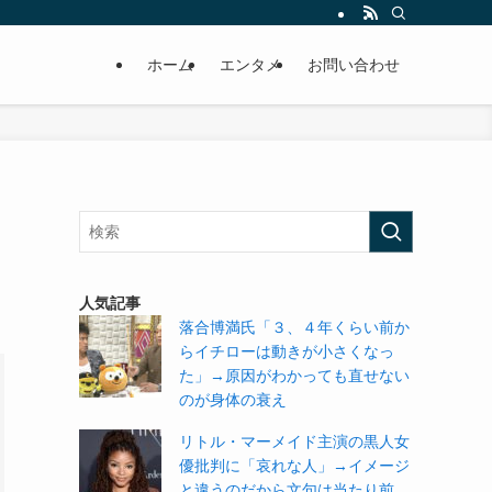
ホーム
エンタメ
お問い合わせ
人気記事
落合博満氏「３、４年くらい前か
らイチローは動きが小さくなっ
た」→原因がわかっても直せない
のが身体の衰え
リトル・マーメイド主演の黒人女
優批判に「哀れな人」→イメージ
と違うのだから文句は当たり前。