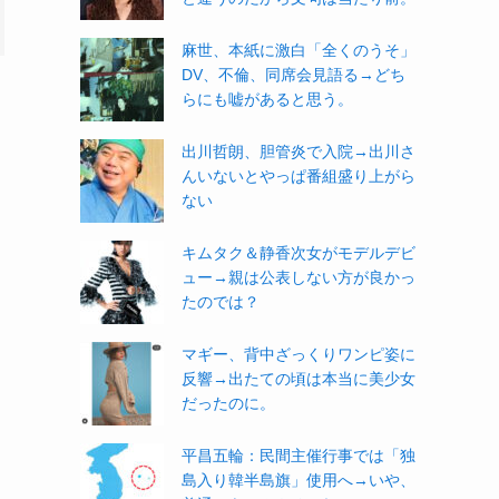
麻世、本紙に激白「全くのうそ」
DV、不倫、同席会見語る→どち
らにも嘘があると思う。
出川哲朗、胆管炎で入院→出川さ
んいないとやっぱ番組盛り上がら
ない
キムタク＆静香次女がモデルデビ
ュー→親は公表しない方が良かっ
たのでは？
マギー、背中ざっくりワンピ姿に
反響→出たての頃は本当に美少女
だったのに。
平昌五輪：民間主催行事では「独
島入り韓半島旗」使用へ→いや、