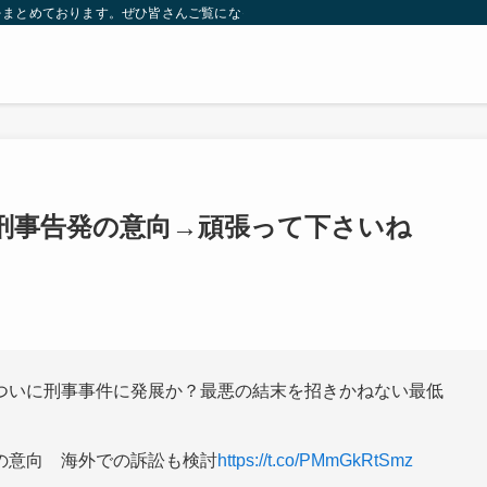
をまとめております。ぜひ皆さんご覧になっていってください。
刑事告発の意向→頑張って下さいね
ついに刑事事件に発展か？最悪の結末を招きかねない最低
。
の意向 海外での訴訟も検討
https://t.co/PMmGkRtSmz