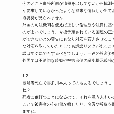
今のところ事務所側が情報を出してないから憶測
が要求していなかったような些末な情報しか出て
道姿勢が見られません。
外国の司法機関を使えば正しい倫理観や法律に基
のがよいでしょう。今後予定されている国連の正
ができないとの警告にもなり対応を変えさせるこ
な対応を取っていたとしても訴訟リスクがあること
訟はすぐにでもするべきでしょう。一連の報道姿
外国では不適切な時効や被害者側の証拠提示義務
1-2
被疑者死亡で喜多川本人ってのもあるでしょうし
ね？
死者に鞭打つことになるので、それを嫌う人もい
ことで被害者の心の傷が癒せたり、名誉や尊厳を
ますね。