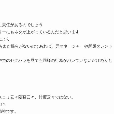
に責任があるのでしょう
リーにもネタが上がっているんだと思います
により
でもまだ揺らがないのであれば、元マネージャーや所属タレント
中でのセクハラを見ても同様の行為がバレていないだけの人も
スコミ云々隠蔽云々、忖度云々ではない。
の？
精神です。