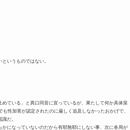
いというものではない。
。
止めている」と異口同音に宣っているが、果たして何か具体策
裁でも性加害が認定されたのに厳しく追及しなかったおかげで、
認識だ。
らかになっていないのだから有耶無耶にしない事、次に各局が