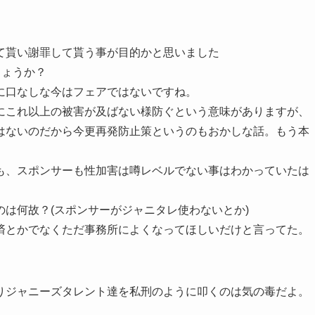
て貰い謝罪して貰う事が目的かと思いました
しょうか？
に口なしな今はフェアではないですね。
にこれ以上の被害が及ばない様防ぐという意味がありますが、
はないのだから今更再発防止策というのもおかしな話。もう本
も、スポンサーも性加害は噂レベルでない事はわかっていたは
は何故？(スポンサーがジャニタレ使わないとか)
済とかでなくただ事務所によくなってほしいだけと言ってた。
りジャニーズタレント達を私刑のように叩くのは気の毒だよ。