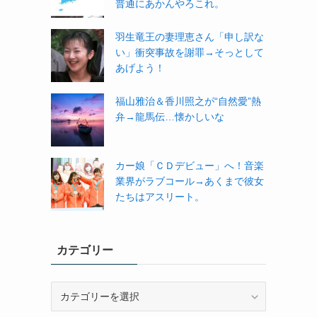
普通にあかんやろこれ。
羽生竜王の妻理恵さん「申し訳な
い」衝突事故を謝罪→そっとして
あげよう！
福山雅治＆香川照之が“自然愛”熱
弁→龍馬伝…懐かしいな
カー娘「ＣＤデビュー」へ！音楽
業界がラブコール→あくまで彼女
たちはアスリート。
カテゴリー
カ
テ