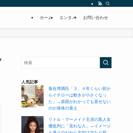
ホーム
エンタメ
お問い合わせ
げ
人気記事
落合博満氏「３、４年くらい前か
らイチローは動きが小さくなっ
た」→原因がわかっても直せない
のが身体の衰え
リトル・マーメイド主演の黒人女
優批判に「哀れな人」→イメージ
と違うのだから文句は当たり前。