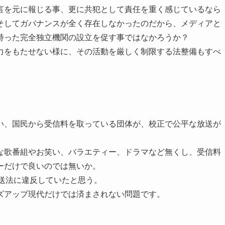
言を元に報じる事、更に共犯として責任を重く感じているなら
そしてガバナンスが全く存在しなかったのだから、メディアと
持った完全独立機関の設立を促す事ではなかろうか？
力をもたせない様に、その活動を厳しく制限する法整備もすべ
い、国民から受信料を取っている団体が、校正で公平な放送が
な歌番組やお笑い、バラエティー、ドラマなど無くし、受信料
ーだけで良いのでは無いか。
送法に違反していたと思う。
ズアップ現代だけでは済まされない問題です。