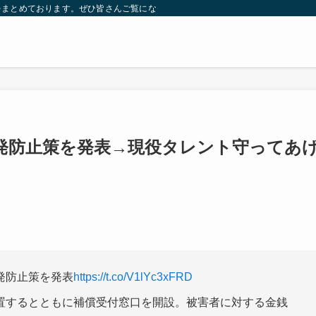
をまとめております。ぜひ皆さんご覧になっていってください。
発防止策を発表→現役タレント守ってあ
発防止策を発表
https://t.co/V1lYc3xFRD
置するとともに補償受付窓口を開設。被害者に対する金銭