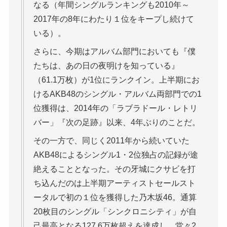
なる（年間シングルランキングも2010年～
2017年の8年にわたり１位をキープし続けて
いる）。
さらに、今期はアルバム部門においても『僕
たちは、あの日の夜明けを知っている』
（61.1万枚）が1位にランクイン。上半期にお
けるAKB48のシングル・アルバム両部門での1
位獲得は、2014年の「ラブラドール・レトリ
バー」『次の足跡』以来、4年ぶりのことだ。
その一方で、同じく2011年から続いていた
AKB48によるシングル1・2位独占の記録が途
絶えることとなった。その牙城にクサビを打
ち込んだのは上半期アーティストセールスト
ータルで初の１位を獲得した乃木坂46。通算
20枚目のシングル「シンクロニシティ」が自
己最高となる127.6万枚超えを達成し、堂々2