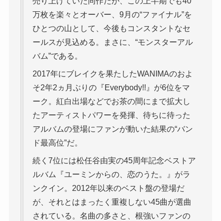
売り上げていた同作だが、この上半期でも40
万枚を楽々とオーバー、9月の“ファイナル”を
ひとつの山として、今後もコンスタントなセ
ールスが見込める。まさに、“モンスターアル
バム”である。
2017年にブレイクを果たしたWANIMAのおよ
そ2年2ヵ月ぶりの『Everybody!!』が6位をマ
ーク。紅白出場などでお茶の間にまで拡大し
たアーティストパワーを発揮、待ちに待った
アルバムの登場にファンが動いた結果の“バン
ド最高位”だ。
続く7位には松任谷由実の45周年記念ベストア
ルバム『ユーミンからの、恋のうた。』がラ
ンクイン。2012年以来のベスト盤の登場だ
が、それとはまったく重複しない45曲が選曲
されている。名曲の多さと、根強いファンの