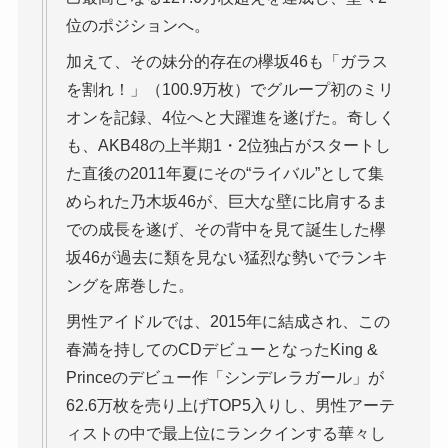
位のポジションへ。
加えて、その妹分的存在の欅坂46も「ガラス
を割れ！」（100.9万枚）でグループ初のミリ
オンを記録、4位へと大躍進を遂げた。奇しく
も、AKB48の上半期1・2位独占がスタートし
た直後の2011年夏にその“ライバル”として集
められた乃木坂46が、巨大な壁に比肩するま
での成長を遂げ、その背中を見て誕生した欅
坂46が過去に類を見ない猛烈な勢いでランキ
ングを席巻した。
男性アイドルでは、2015年に結成され、この
春満を持してのCDデビューとなったKing &
Princeのデビュー作「シンデレラガール」が
62.6万枚を売り上げTOP5入りし、男性アーテ
ィストの中で最上位にランクインする華々し