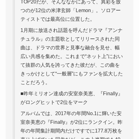
TOP20だが、そんななかにあって、異彩を放
つのが12位の米津玄師「Lemon」。ソロアー
ティストでは最高位に位置した。
1月期に放送され話題を呼んだドラマ『アンナ
チュラル』の主題歌としてリリースされた同
曲は、ドラマの世界と見事な融合を見せ、幅
広い共感を集めた。これまで“ネット上”におい
て抜群の人気を誇ってきた彼だが、この曲を
きっかけとして“一般層”にもファンを拡大した
ことだろう。
■昨年ミリオン達成の安室奈美恵、『Finally』
がロングヒットで2位をマーク
アルバムでは、2017年の年間No.1に輝いた安
室奈美恵の『Finally』が2位にランクイン。昨
年の年間集計期間内だけですでに177.8万枚を