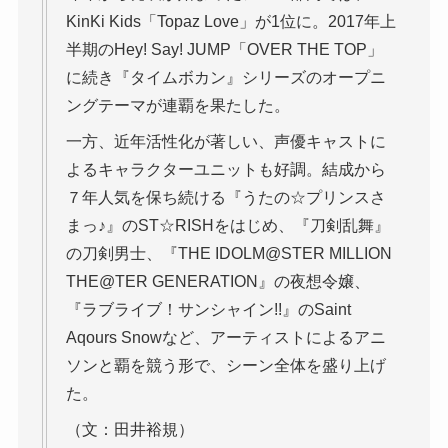
KinKi Kids「Topaz Love」が1位に。2017年上
半期のHey! Say! JUMP「OVER THE TOP」
に続き『タイムボカン』シリーズのオープニ
ングテーマが連覇を果たした。
一方、近年活性化が著しい、声優キャストに
よるキャラクターユニットも好調。結成から
７年人気を保ち続ける『うたの☆プリンスさ
まっ♪』のST☆RISHをはじめ、『刀剣乱舞』
の刀剣男士、『THE IDOLM@STER MILLION
THE@TER GENERATION』の夜想令嬢、
『ラブライブ！サンシャイン!!』のSaint
Aqours Snowなど、アーティストによるアニ
ソンと覇を競う形で、シーン全体を盛り上げ
た。
（文：田井裕規）