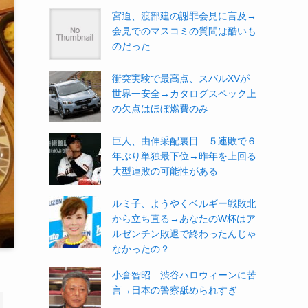
宮迫、渡部建の謝罪会見に言及→
会見でのマスコミの質問は酷いも
のだった
衝突実験で最高点、スバルXVが
世界一安全→カタログスペック上
の欠点はほぼ燃費のみ
巨人、由伸采配裏目 ５連敗で６
年ぶり単独最下位→昨年を上回る
大型連敗の可能性がある
ルミ子、ようやくベルギー戦敗北
から立ち直る→あなたのW杯はア
ルゼンチン敗退で終わったんじゃ
なかったの？
小倉智昭 渋谷ハロウィーンに苦
言→日本の警察舐められすぎ