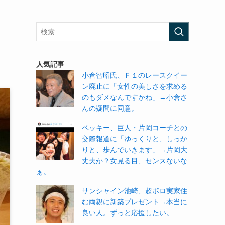
人気記事
小倉智昭氏、Ｆ１のレースクイー
ン廃止に「女性の美しさを求める
のもダメなんですかね」→小倉さ
んの疑問に同意。
ベッキー、巨人・片岡コーチとの
交際報道に「ゆっくりと、しっか
りと、歩んでいきます」→片岡大
丈夫か？女見る目、センスないな
ぁ。
サンシャイン池崎、超ボロ実家住
む両親に新築プレゼント→本当に
良い人。ずっと応援したい。