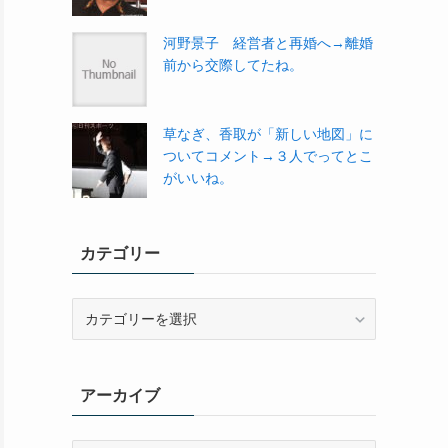
河野景子 経営者と再婚へ→離婚
前から交際してたね。
草なぎ、香取が「新しい地図」に
ついてコメント→３人でってとこ
がいいね。
カテゴリー
カ
テ
ゴ
リ
アーカイブ
ー