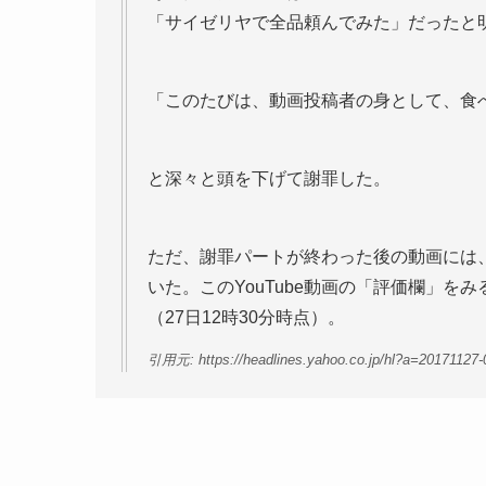
「サイゼリヤで全品頼んでみた」だったと
「このたびは、動画投稿者の身として、食
と深々と頭を下げて謝罪した。
ただ、謝罪パートが終わった後の動画には
いた。このYouTube動画の「評価欄」を
（27日12時30分時点）。
引用元: https://headlines.yahoo.co.jp/hl?a=20171127