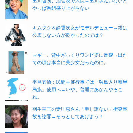
出川哲朗、胆管炎で入院→出川さんいないと
やっぱ番組盛り上がらない
キムタク＆静香次女がモデルデビュー→親は
公表しない方が良かったのでは？
マギー、背中ざっくりワンピ姿に反響→出た
ての頃は本当に美少女だったのに。
平昌五輪：民間主催行事では「独島入り韓半
島旗」使用へ→いや、普通にあかんやろこ
れ。
羽生竜王の妻理恵さん「申し訳ない」衝突事
故を謝罪→そっとしてあげよう！