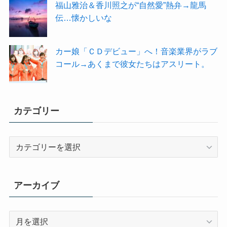
福山雅治＆香川照之が“自然愛”熱弁→龍馬
伝…懐かしいな
カー娘「ＣＤデビュー」へ！音楽業界がラブ
コール→あくまで彼女たちはアスリート。
カテゴリー
カ
テ
ゴ
リ
アーカイブ
ー
ア