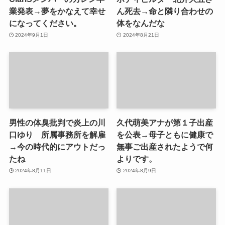
業発表→夢をかなえて幸せ
ん死去→命と隣り合わせの
になってください。
体をなんだな
2024年9月1日
2024年8月21日
男性の体臭批判で炎上の川
久代萌美アナが第１子出産
口ゆり 所属事務所を解雇
を公表→母子ともに健康で
→今の時代的にアウトだっ
無事ご出産されたようで何
たね
よりです。
2024年8月11日
2024年8月9日