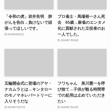
「令和の虎」岩井良明 肺
プロ雀士・馬場裕一さん死
がんを告白→負けないで頑
去 65歳→麻雀のエンタメ
張ってほしいです。
化に貢献された立役者のお
一人でした。
2024年8月2日
2024年7月30日
五輪開会式に登場のアヤ・
フワちゃん 美川憲一を呼
ナカムラとは→キンタロー
び捨て→子供が観る時間帯
のモノマネレパートリーに
での起用は止めていただき
入りそうだな
たい
2024年7月27日
2024年7月24日