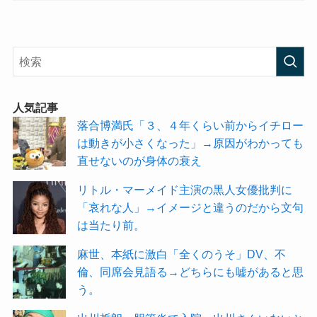
人気記事
落合博満氏「３、４年くらい前からイチロー
は動きが小さくなった」→原因がわかっても
直せないのが身体の衰え
リトル・マーメイド主演の黒人女優批判に
「哀れな人」→イメージと違うのだから文句
は当たり前。
麻世、本紙に激白「全くのうそ」DV、不
倫、同席会見語る→どちらにも嘘があると思
う。