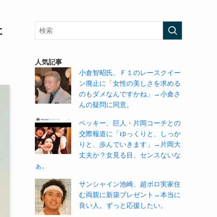
た
人気記事
小倉智昭氏、Ｆ１のレースクイー
ン廃止に「女性の美しさを求める
のもダメなんですかね」→小倉さ
んの疑問に同意。
ベッキー、巨人・片岡コーチとの
交際報道に「ゆっくりと、しっか
りと、歩んでいきます」→片岡大
丈夫か？女見る目、センスないな
ぁ。
サンシャイン池崎、超ボロ実家住
む両親に新築プレゼント→本当に
良い人。ずっと応援したい。