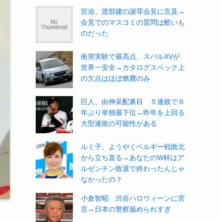
宮迫、渡部建の謝罪会見に言及→
会見でのマスコミの質問は酷いも
のだった
衝突実験で最高点、スバルXVが
世界一安全→カタログスペック上
の欠点はほぼ燃費のみ
巨人、由伸采配裏目 ５連敗で６
年ぶり単独最下位→昨年を上回る
大型連敗の可能性がある
ルミ子、ようやくベルギー戦敗北
から立ち直る→あなたのW杯はア
ルゼンチン敗退で終わったんじゃ
なかったの？
小倉智昭 渋谷ハロウィーンに苦
言→日本の警察舐められすぎ