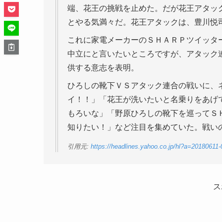
端、花王の挑戦を止めた。だが花王アタッ
とやる気満々だ。花王アタックは、豊川悦
これに家電メーカーのＳＨＡＲＰツイッタ
中立にと言いたいところですが、アタック
供する意志を表明。
ひろしの靴下ＶＳアタック連合の戦いに、
イ！！」「花王が洗いたいと名乗りをあげ
もろいな」「野原ひろしの靴下を巡ってＳ
知りたい！」など注目を集めていた。戦い
引用元:
https://headlines.yahoo.co.jp/hl?a=20180611-
ス