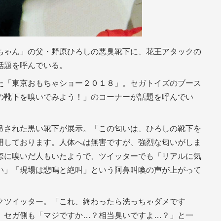
ちゃん」の父・野原ひろしの悪臭靴下に、花王アタックの
話題を呼んでいる。
た「東京おもちゃショー２０１８」。セガトイズのブース
の靴下を嗅いでみよう！」のコーナーが話題を呼んでい
吊された黒い靴下が展示。「この匂いは、ひろしの靴下を
用しております。人体へは無害ですが、強烈な匂いがしま
際に嗅いだ人もいたようで、ツイッターでも「リアルに気
い」「現場は悲鳴と絶叫」という阿鼻叫喚の声が上がって
クツイッター。「これ、終わったら洗っちゃダメです
。セガ側も「マジですか…？相当臭いですよ…？」と一