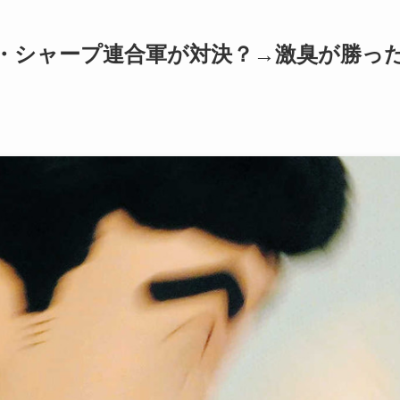
・シャープ連合軍が対決？→激臭が勝っ