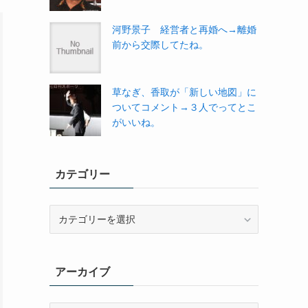
河野景子 経営者と再婚へ→離婚
前から交際してたね。
草なぎ、香取が「新しい地図」に
ついてコメント→３人でってとこ
がいいね。
カテゴリー
カ
テ
ゴ
リ
アーカイブ
ー