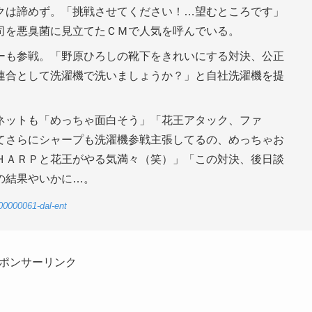
クは諦めず。「挑戦させてください！…望むところです」
司を悪臭菌に見立てたＣＭで人気を呼んでいる。
ーも参戦。「野原ひろしの靴下をきれいにする対決、公正
連合として洗濯機で洗いましょうか？」と自社洗濯機を提
ネットも「めっちゃ面白そう」「花王アタック、ファ
てさらにシャープも洗濯機参戦主張してるの、めっちゃお
ＨＡＲＰと花王がやる気満々（笑）」「この対決、後日談
の結果やいかに…。
00000061-dal-ent
ポンサーリンク