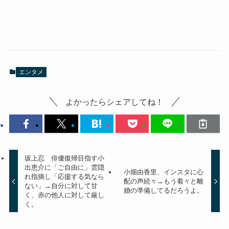
エンタメ
よかったらシェアしてね！
坂上忍 俳優復帰目指す小
出恵介に「ご自由に」雲隠
小畑由香里、インスタに心
れ指摘し「応援する気なら
配の声続々→もう着々と離
ない」→自分に対して甘
婚の準備してるだろうよ。
く、赤の他人に対して厳し
く。