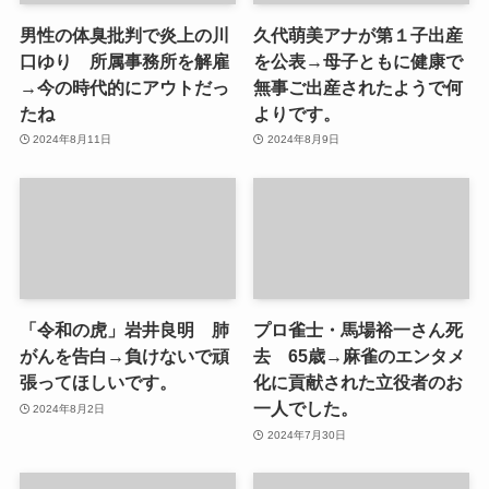
男性の体臭批判で炎上の川
久代萌美アナが第１子出産
口ゆり 所属事務所を解雇
を公表→母子ともに健康で
→今の時代的にアウトだっ
無事ご出産されたようで何
たね
よりです。
2024年8月11日
2024年8月9日
「令和の虎」岩井良明 肺
プロ雀士・馬場裕一さん死
がんを告白→負けないで頑
去 65歳→麻雀のエンタメ
張ってほしいです。
化に貢献された立役者のお
一人でした。
2024年8月2日
2024年7月30日