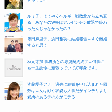
ルミ子、ようやくベルギー戦敗北から立ち直
る→あなたのW杯はアルゼンチン敗退で終わ
ったんじゃなかったの？
篠田麻里子、浜田雅功に結婚報告→すぐ離婚
すると思う
秋元才加 事務所との専属契約終了→何事に
も一生懸命に頑張っていて好印象です。
皆藤愛子アナ、過去に結婚を申し込まれた回
数は→女は顔や容姿も大事だがインテリより
愛嬌のある子の方がモテる