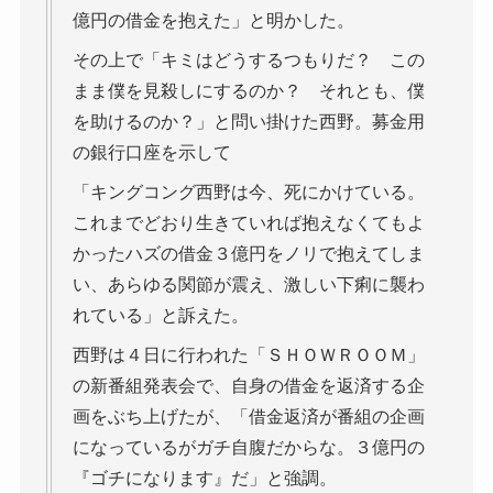
億円の借金を抱えた」と明かした。
その上で「キミはどうするつもりだ？ この
まま僕を見殺しにするのか？ それとも、僕
を助けるのか？」と問い掛けた西野。募金用
の銀行口座を示して
「キングコング西野は今、死にかけている。
これまでどおり生きていれば抱えなくてもよ
かったハズの借金３億円をノリで抱えてしま
い、あらゆる関節が震え、激しい下痢に襲わ
れている」と訴えた。
西野は４日に行われた「ＳＨＯＷＲＯＯＭ」
の新番組発表会で、自身の借金を返済する企
画をぶち上げたが、「借金返済が番組の企画
になっているがガチ自腹だからな。３億円の
『ゴチになります』だ」と強調。