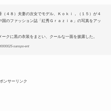
（４８）夫妻の次女でモデル、Ｋｏｋｉ，（１５）が４
中国のファッション誌「紅秀Ｇｒａｚｉａ」の写真をアッ
メークに黒の衣装をまとい、クールな一面を披露した。
00000025-sanspo-ent
ポンサーリンク