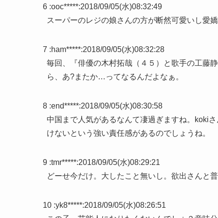
6 :
ooc*****
:
2018/09/05(水)08:32:49
スーパーのレジの娘さんの方が断然可愛いし愛嬌
7 :
ham*****
:
2018/09/05(水)08:32:28
毎回、『俳優の木村拓哉（４５）と歌手の工藤静
ら、あ?またか…ってなるんだよなぁ。
8 :
end*****
:
2018/09/05(水)08:30:58
中国まで人気があるなんて凄過ぎますね。kok
けないという強い責任感があるのでしょうね。
9 :
tmr*****
:
2018/09/05(水)08:29:21
どーせ今だけ。大したこと無いし。欲出さんと普
10 :
yk8*****
:
2018/09/05(水)08:26:51