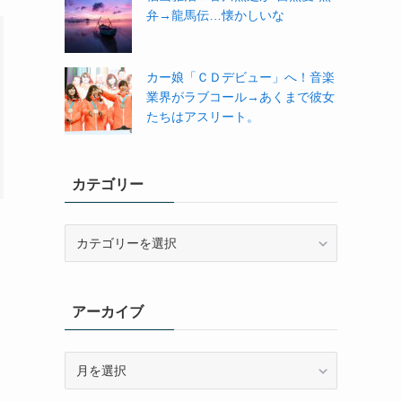
弁→龍馬伝…懐かしいな
カー娘「ＣＤデビュー」へ！音楽
業界がラブコール→あくまで彼女
たちはアスリート。
カテゴリー
カ
テ
ゴ
リ
アーカイブ
ー
ア
ー
カ