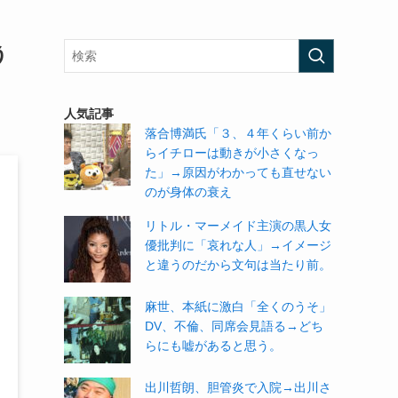
う
人気記事
落合博満氏「３、４年くらい前か
らイチローは動きが小さくなっ
た」→原因がわかっても直せない
のが身体の衰え
リトル・マーメイド主演の黒人女
優批判に「哀れな人」→イメージ
と違うのだから文句は当たり前。
麻世、本紙に激白「全くのうそ」
DV、不倫、同席会見語る→どち
らにも嘘があると思う。
出川哲朗、胆管炎で入院→出川さ