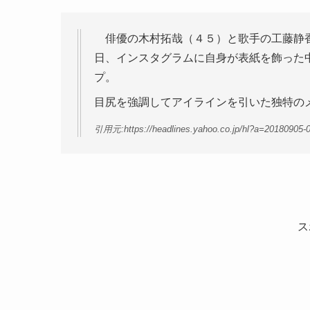
俳優の木村拓哉（４５）と歌手の工藤静香
日、インスタグラムに自身が表紙を飾った
プ。
目尻を強調してアイラインを引いた独特の
引用元:https://headlines.yahoo.co.jp/hl?a=20180905-
ス