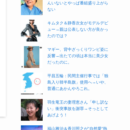
んいないとやっぱ番組盛り上がら
ない
キムタク＆静香次女がモデルデビ
ュー→親は公表しない方が良かっ
たのでは？
マギー、背中ざっくりワンピ姿に
反響→出たての頃は本当に美少女
だったのに。
平昌五輪：民間主催行事では「独
島入り韓半島旗」使用へ→いや、
普通にあかんやろこれ。
羽生竜王の妻理恵さん「申し訳な
い」衝突事故を謝罪→そっとして
あげよう！
福山雅治＆香川照之が“自然愛”熱