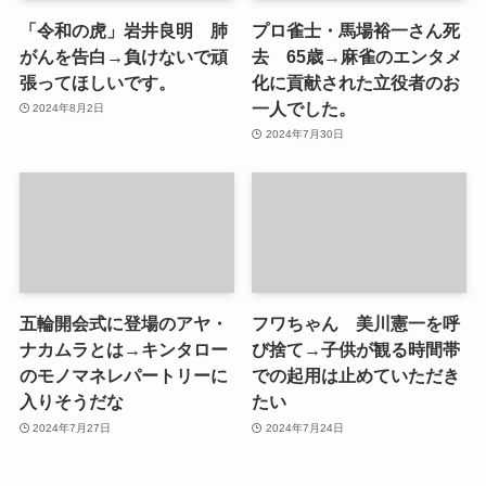
「令和の虎」岩井良明 肺
プロ雀士・馬場裕一さん死
がんを告白→負けないで頑
去 65歳→麻雀のエンタメ
張ってほしいです。
化に貢献された立役者のお
一人でした。
2024年8月2日
2024年7月30日
五輪開会式に登場のアヤ・
フワちゃん 美川憲一を呼
ナカムラとは→キンタロー
び捨て→子供が観る時間帯
のモノマネレパートリーに
での起用は止めていただき
入りそうだな
たい
2024年7月27日
2024年7月24日