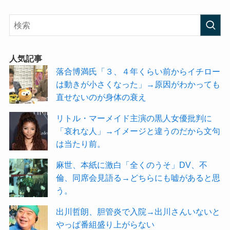
人気記事
落合博満氏「３、４年くらい前からイチロー
は動きが小さくなった」→原因がわかっても
直せないのが身体の衰え
リトル・マーメイド主演の黒人女優批判に
「哀れな人」→イメージと違うのだから文句
は当たり前。
麻世、本紙に激白「全くのうそ」DV、不
倫、同席会見語る→どちらにも嘘があると思
う。
出川哲朗、胆管炎で入院→出川さんいないと
やっぱ番組盛り上がらない