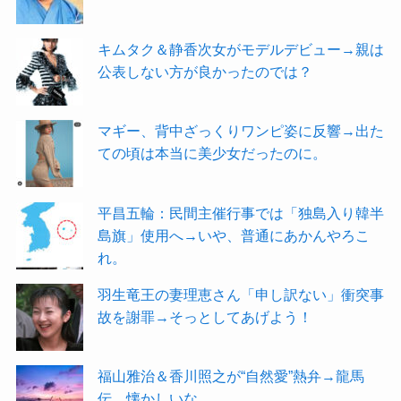
キムタク＆静香次女がモデルデビュー→親は
公表しない方が良かったのでは？
マギー、背中ざっくりワンピ姿に反響→出た
ての頃は本当に美少女だったのに。
平昌五輪：民間主催行事では「独島入り韓半
島旗」使用へ→いや、普通にあかんやろこ
れ。
羽生竜王の妻理恵さん「申し訳ない」衝突事
故を謝罪→そっとしてあげよう！
福山雅治＆香川照之が“自然愛”熱弁→龍馬
伝…懐かしいな