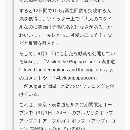
その動画も自身のインスタグラムで公開。
すると12日間で100万再生回数を突破する人
気を獲得し、ツイッター上で「大人のスタイ
ルなのに笑顔は子供のあどけなさがある…か
わいい…」「キレかっこ可愛い三拍子！」な
どと反響を呼んだ。
そして、9月11日にも新たな動画を公開してい
るkoki，。「Visited the Pop up store in 表参道
! I loved the decorations and the popcorns」と
のコメントや、「#bvlgaripopupcorn」
「@bulgariofficial」と2つのハッシュタグを付
けている。
これは、東京・表参道ヒルズに期間限定オー
プン中（9月1日～24日）のブルガリのポップ
アップストア「ブルガリ ポップ （アップ） コ
ーン 表参道」を訪れている動画。