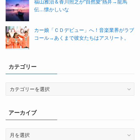
福山雅治＆香川照之が“自然愛”熱弁→龍馬
伝…懐かしいな
カー娘「ＣＤデビュー」へ！音楽業界がラブ
コール→あくまで彼女たちはアスリート。
カテゴリー
カ
テ
ゴ
リ
アーカイブ
ー
ア
ー