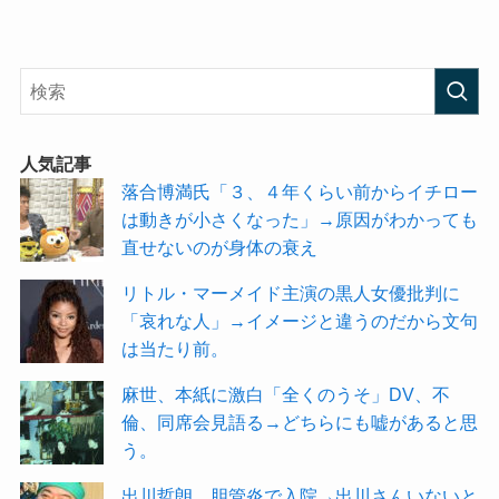
人気記事
落合博満氏「３、４年くらい前からイチロー
は動きが小さくなった」→原因がわかっても
直せないのが身体の衰え
リトル・マーメイド主演の黒人女優批判に
「哀れな人」→イメージと違うのだから文句
は当たり前。
麻世、本紙に激白「全くのうそ」DV、不
倫、同席会見語る→どちらにも嘘があると思
う。
出川哲朗、胆管炎で入院→出川さんいないと