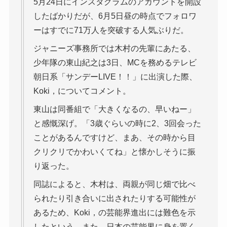
5月24日にインスタグラムのアカウントを開設
したばかりだが、6月5日昼の時点でフォロワ
ーはすでに71万人を突破する人気ぶりだ。
ジャニーズ事務所では木村の先輩にあたる、
少年隊の東山紀之は3日、MCを務めるテレビ
朝日系「サンデーLIVE！！」に出演した際、
Koki，についてコメント。
東山は同番組で「大きくなるの、早いねー」
と感慨深げ。「3歳ぐらいの時に2、3回会った
ことがあるんですけど、まあ、その時から目
クリクリでかわいくてね」と懐かしそうに振
り返った。
同誌によると、木村は、両親が同じ畑で比べ
られたり引き合いに出されたりする可能性が
あるため、Koki，の芸能界進出には難色を示
したという。また、日本の芸能界に身を置く