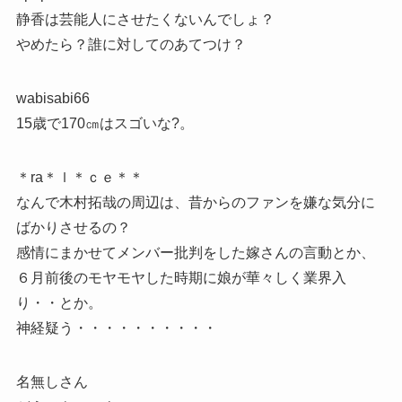
静香は芸能人にさせたくないんでしょ？
やめたら？誰に対してのあてつけ？
wabisabi66
15歳で170㎝はスゴいな?。
＊ra＊ｌ＊ｃｅ＊＊
なんで木村拓哉の周辺は、昔からのファンを嫌な気分に
ばかりさせるの？
感情にまかせてメンバー批判をした嫁さんの言動とか、
６月前後のモヤモヤした時期に娘が華々しく業界入
り・・とか。
神経疑う・・・・・・・・・・
名無しさん