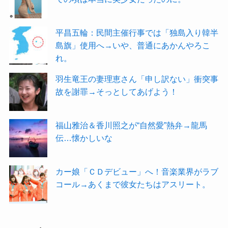
平昌五輪：民間主催行事では「独島入り韓半
島旗」使用へ→いや、普通にあかんやろこ
れ。
羽生竜王の妻理恵さん「申し訳ない」衝突事
故を謝罪→そっとしてあげよう！
福山雅治＆香川照之が“自然愛”熱弁→龍馬
伝…懐かしいな
カー娘「ＣＤデビュー」へ！音楽業界がラブ
コール→あくまで彼女たちはアスリート。