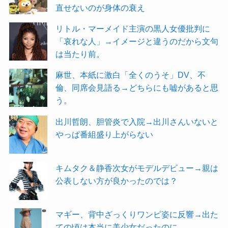
直せないのが身体の衰え
リトル・マーメイド主演の黒人女優批判に
「哀れな人」→イメージと違うのだから文句
は当たり前。
麻世、本紙に激白「全くのうそ」DV、不
倫、同席会見語る→どちらにも嘘があると思
う。
出川哲朗、胆管炎で入院→出川さんいないと
やっぱ番組盛り上がらない
キムタク＆静香次女がモデルデビュー→親は
公表しない方が良かったのでは？
マギー、背中ざっくりワンピ姿に反響→出た
ての頃は本当に美少女だったのに。