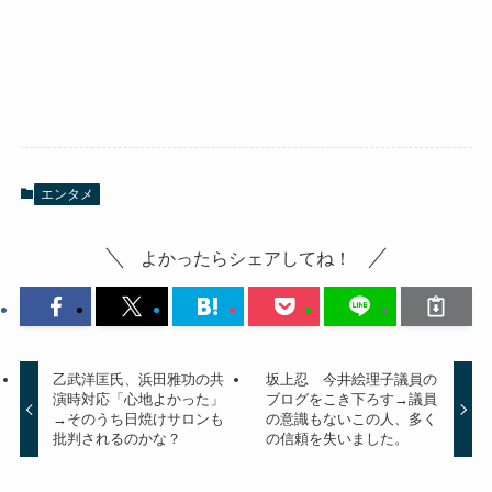
エンタメ
よかったらシェアしてね！
乙武洋匡氏、浜田雅功の共
坂上忍 今井絵理子議員の
演時対応「心地よかった」
ブログをこき下ろす→議員
→そのうち日焼けサロンも
の意識もないこの人、多く
批判されるのかな？
の信頼を失いました。