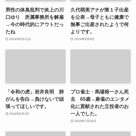
男性の体臭批判で炎上の川
久代萌美アナが第１子出産
口ゆり 所属事務所を解雇
を公表→母子ともに健康で
→今の時代的にアウトだっ
無事ご出産されたようで何
たね
よりです。
2024年8月11日
2024年8月9日
「令和の虎」岩井良明 肺
プロ雀士・馬場裕一さん死
がんを告白→負けないで頑
去 65歳→麻雀のエンタメ
張ってほしいです。
化に貢献された立役者のお
一人でした。
2024年8月2日
2024年7月30日