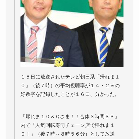
１５日に放送されたテレビ朝日系「帰れま１
０」（後７時）の平均視聴率が１４・２％の
好数字を記録したことが１６日、分かった。
「帰れま１０＆Ｑさま！！合体３時間ＳＰ」
内で「人気回転寿司チェーン店で帰れま１
０！」（後７時～８時５６分）として放送