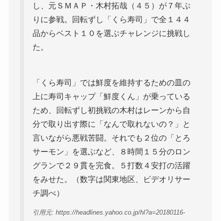
し、元ＳＭＡＰ・木村拓哉（４５）が７年ぶ
りに参戦。回転ずし「くら寿司」で全１４４
品からベスト１０を選ぶチャレンジに挑戦し
た。
「くら寿司」では鮮度を維持するための皿の
上に寿司キャップ「鮮度くん」が乗っている
ため、回転ずし初挑戦の木村はレーンから自
分で取り出す際に「なんで取れないの？」と
言いながら悪戦苦闘。それでも２位の「とろ
サーモン」を選ぶなど、８時間１５分のロン
グランで２９貫を完食。５打数４安打の活躍
をみせた。（数字は関東地区、ビデオリサー
チ調べ）
引用元: https://headlines.yahoo.co.jp/hl?a=20180116-