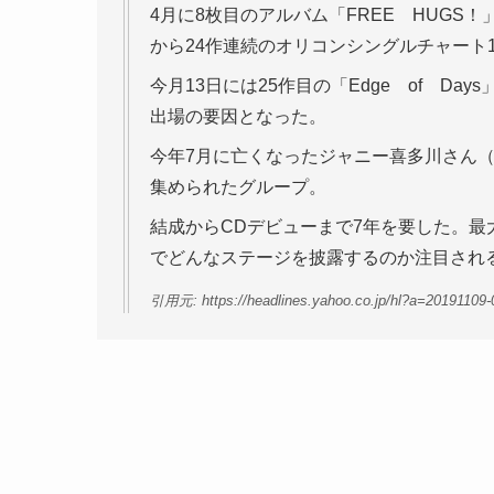
4月に8枚目のアルバム「FREE HUGS
から24作連続のオリコンシングルチャート
今月13日には25作目の「Edge of D
出場の要因となった。
今年7月に亡くなったジャニー喜多川さん（
集められたグループ。
結成からCDデビューまで7年を要した。
でどんなステージを披露するのか注目され
引用元: https://headlines.yahoo.co.jp/hl?a=20191109