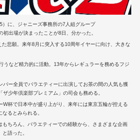
15）に、ジャニーズ事務所の7人組グループ
）」の初出場が決まったことが8日、分かった。
なえた悲願。来年8月に突入する10周年イヤーに向け、大きな
を行うなど精力的に活動。13年からレギュラーを務めるフジ
メンバー全員でバラエティーに出演してお茶の間の人気も獲
ム「ザ少年倶楽部プレミアム」の司会も務める。
ビーW杯で日本中が盛り上がり、来年には東京五輪が控える
になるとみられる。
はもちろん、バラエティーでの経験から、さまざまな企画
」と語った。