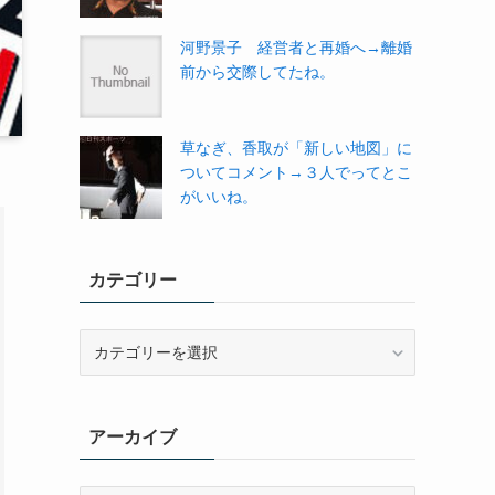
河野景子 経営者と再婚へ→離婚
前から交際してたね。
草なぎ、香取が「新しい地図」に
ついてコメント→３人でってとこ
がいいね。
カテゴリー
カ
テ
ゴ
リ
アーカイブ
ー