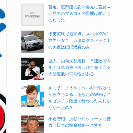
宮迫、渡部建の謝罪会見に言及→
会見でのマスコミの質問は酷いも
のだった
衝突実験で最高点、スバルXVが
世界一安全→カタログスペック上
の欠点はほぼ燃費のみ
巨人、由伸采配裏目 ５連敗で６
年ぶり単独最下位→昨年を上回る
大型連敗の可能性がある
ルミ子、ようやくベルギー戦敗北
から立ち直る→あなたのW杯はア
ルゼンチン敗退で終わったんじゃ
なかったの？
小倉智昭 渋谷ハロウィーンに苦
言→日本の警察舐められすぎ