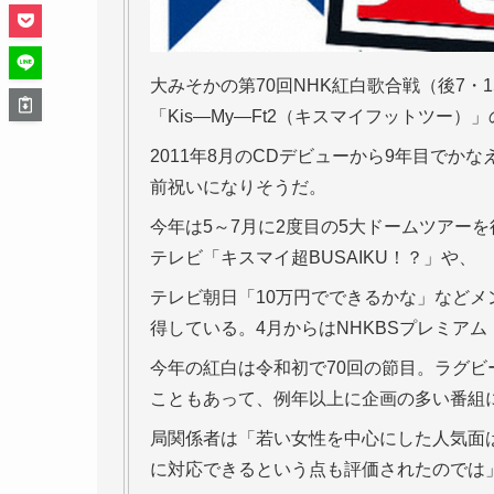
大みそかの第70回NHK紅白歌合戦（後7・
「Kis―My―Ft2（キスマイフットツー
2011年8月のCDデビューから9年目でか
前祝いになりそうだ。
今年は5～7月に2度目の5大ドームツアー
テレビ「キスマイ超BUSAIKU！？」や、
テレビ朝日「10万円でできるかな」など
得している。4月からはNHKBSプレミア
今年の紅白は令和初で70回の節目。ラグ
こともあって、例年以上に企画の多い番組
局関係者は「若い女性を中心にした人気面
に対応できるという点も評価されたのでは