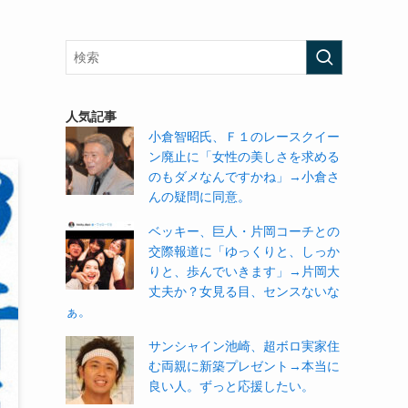
人気記事
小倉智昭氏、Ｆ１のレースクイー
ン廃止に「女性の美しさを求める
のもダメなんですかね」→小倉さ
んの疑問に同意。
ベッキー、巨人・片岡コーチとの
交際報道に「ゆっくりと、しっか
りと、歩んでいきます」→片岡大
丈夫か？女見る目、センスないな
ぁ。
サンシャイン池崎、超ボロ実家住
む両親に新築プレゼント→本当に
良い人。ずっと応援したい。