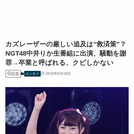
カズレーザーの厳しい追及は“救済策”？
NGT48中井りか生番組に出演、騒動を謝
罪→卒業と呼ばれる、クビしかない
広告
2018年6月19日
エンタメ