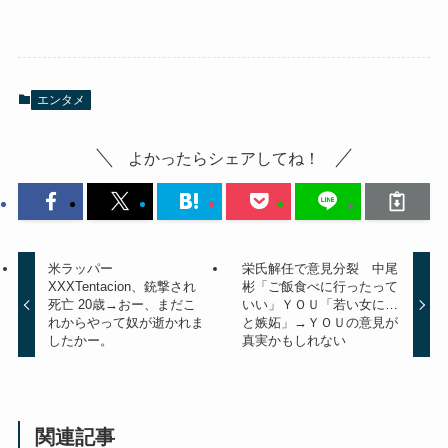
エンタメ
よかったらシェアしてね！
米ラッパー
栄氏解任で意見分裂 中尾
XXXTentacion、銃撃され
彬「ご飯食べに行ったって
死亡 20歳→おー、まだこ
いい」ＹＯＵ「若い女に…
れからやって奴が逝かれま
と嫉妬」→ＹＯＵの意見が
したかー。
真実かもしれない
関連記事