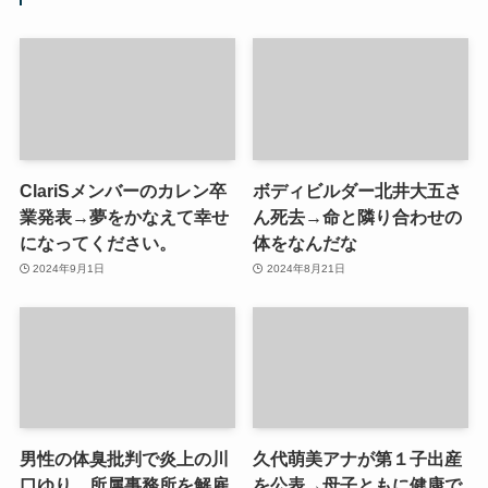
ClariSメンバーのカレン卒
ボディビルダー北井大五さ
業発表→夢をかなえて幸せ
ん死去→命と隣り合わせの
になってください。
体をなんだな
2024年9月1日
2024年8月21日
男性の体臭批判で炎上の川
久代萌美アナが第１子出産
口ゆり 所属事務所を解雇
を公表→母子ともに健康で