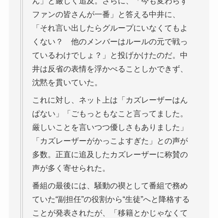
ん」と厳しく追及。さらに、「今も変わらず
ファンの皆さんが一番」と答える中井に、
「それ言い出したらグループにいなくてもよ
くない？ 他のメンバーはルールの元で戦っ
ているわけでしょ？」と投げかけたのだ。中
井は反省の表情を浮かべることしかできず、
沈黙を貫いていた。
これに対し、ネット上は「カズレーザーはん
ぱない」「ごもっともなこと言ってました。
厳しいことを言いつつ優しさもありました」
「カズレーザーがかっこよすぎた」との声が
多数。正直に追及したカズレーザーに称賛の
声が多く寄せられた。
番組の最後には、騒動の禊として番組で務め
ていた“副担任”の役割から“生徒”へと降格する
ことが発表されたが、「移籍とかじゃなくて