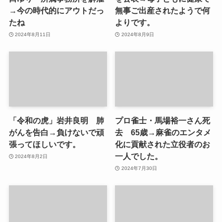
→今の時代的にアウトだっ
無事ご出産されたようで何
たね
よりです。
2024年8月11日
2024年8月9日
「令和の虎」岩井良明 肺
プロ雀士・馬場裕一さん死
がんを告白→負けないで頑
去 65歳→麻雀のエンタメ
張ってほしいです。
化に貢献された立役者のお
一人でした。
2024年8月2日
2024年7月30日