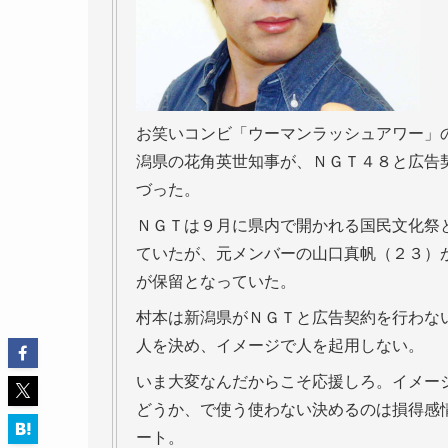
お笑いコンビ「ウーマンラッシュアワー」
潟県の花角英世知事が、ＮＧＴ４８と広告
づった。
ＮＧＴは９月に県内で開かれる国民文化祭
ていたが、元メンバーの山口真帆（２３）
が保留となっていた。
村本は新潟県がＮＧＴと広告契約を行わな
人を決め、イメージで人を起用しない。
いま大変なんだからこそ応援しろ。イメー
どうか、で使う使わない決めるのは損得感
ート。