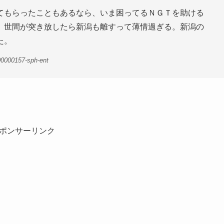
てもらったこともあるなら、いま困ってるＮＧＴを助ける
。世間が突き放したら新潟も離すって薄情過ぎる。新潟の
た。
00000157-sph-ent
ポンサーリンク