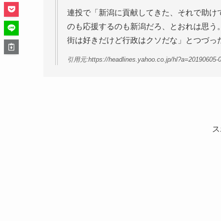
連投で「新潟に貢献してきた、それで助け
のも応援するのも新潟だろ、とおれは思う
街は好きだけど行政はクソだな」とつづっ
引用元:https://headlines.yahoo.co.jp/hl?a=20190605-
ス