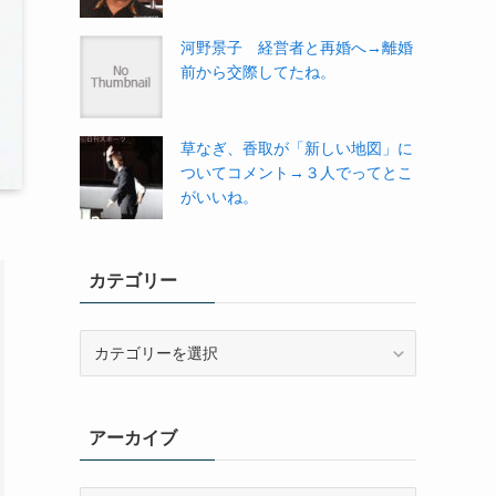
河野景子 経営者と再婚へ→離婚
前から交際してたね。
草なぎ、香取が「新しい地図」に
ついてコメント→３人でってとこ
がいいね。
カテゴリー
カ
テ
ゴ
リ
アーカイブ
ー