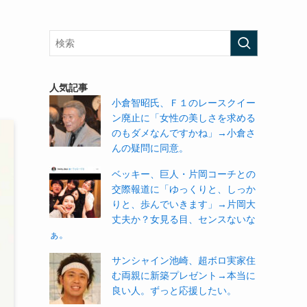
る
人気記事
小倉智昭氏、Ｆ１のレースクイー
ン廃止に「女性の美しさを求める
のもダメなんですかね」→小倉さ
んの疑問に同意。
ベッキー、巨人・片岡コーチとの
交際報道に「ゆっくりと、しっか
りと、歩んでいきます」→片岡大
丈夫か？女見る目、センスないな
ぁ。
サンシャイン池崎、超ボロ実家住
む両親に新築プレゼント→本当に
良い人。ずっと応援したい。