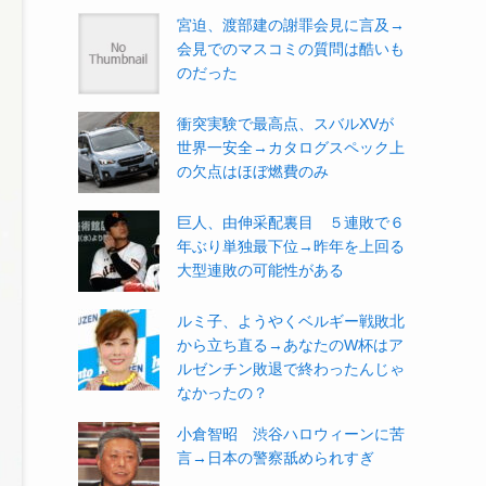
宮迫、渡部建の謝罪会見に言及→
会見でのマスコミの質問は酷いも
のだった
衝突実験で最高点、スバルXVが
世界一安全→カタログスペック上
の欠点はほぼ燃費のみ
巨人、由伸采配裏目 ５連敗で６
年ぶり単独最下位→昨年を上回る
大型連敗の可能性がある
ルミ子、ようやくベルギー戦敗北
から立ち直る→あなたのW杯はア
ルゼンチン敗退で終わったんじゃ
なかったの？
小倉智昭 渋谷ハロウィーンに苦
言→日本の警察舐められすぎ