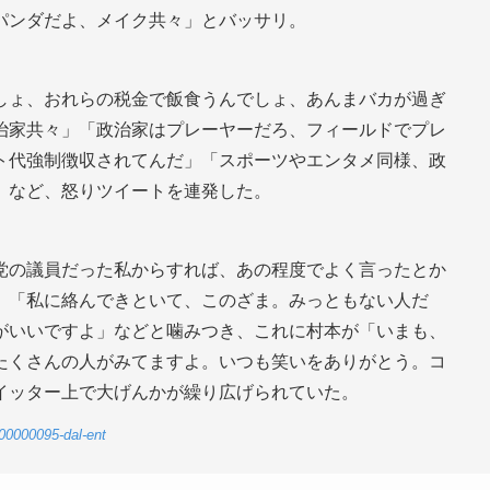
パンダだよ、メイク共々」とバッサリ。
しょ、おれらの税金で飯食うんでしょ、あんまバカが過ぎ
治家共々」「政治家はプレーヤーだろ、フィールドでプレ
ト代強制徴収されてんだ」「スポーツやエンタメ同様、政
」など、怒りツイートを連発した。
党の議員だった私からすれば、あの程度でよく言ったとか
」「私に絡んできといて、このざま。みっともない人だ
がいいですよ」などと噛みつき、これに村本が「いまも、
たくさんの人がみてますよ。いつも笑いをありがとう。コ
イッター上で大げんかが繰り広げられていた。
2-00000095-dal-ent