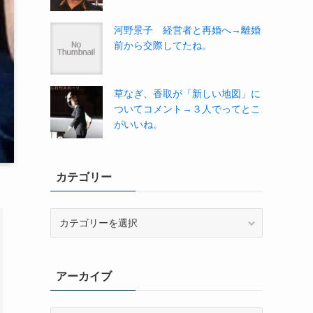
河野景子 経営者と再婚へ→離婚
前から交際してたね。
草なぎ、香取が「新しい地図」に
ついてコメント→３人でってとこ
がいいね。
カテゴリー
カ
テ
ゴ
リ
アーカイブ
ー