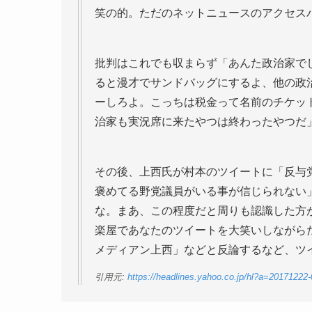
笑の的。ただのネットニュースのアクセス
批判はこれでも収まらず「あんた政治家で
ると漫才でサンドバッグにするよ、他の政
ーしろよ。こっちは税金って名前のチケッ
治家も実況席に来たやつは終わったやつだ
その後、上西氏が村本のツイートに「反与
褒めてる野党議員がいる事が信じられない
な。まあ、この程度だと周りも認識した方
楽屋であなたのツイートを大笑いしながら
メディアン上西」などと反論するなど、ツ
引用元:
https://headlines.yahoo.co.jp/hl?a=2017122