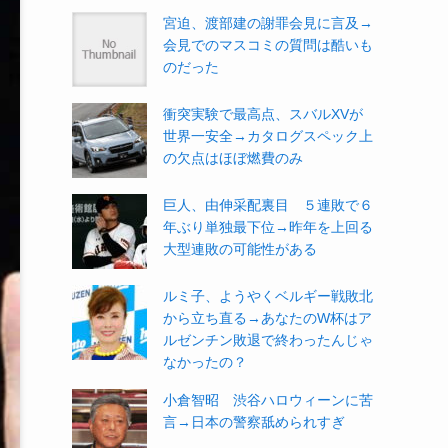
宮迫、渡部建の謝罪会見に言及→
会見でのマスコミの質問は酷いも
のだった
衝突実験で最高点、スバルXVが
世界一安全→カタログスペック上
の欠点はほぼ燃費のみ
巨人、由伸采配裏目 ５連敗で６
年ぶり単独最下位→昨年を上回る
大型連敗の可能性がある
ルミ子、ようやくベルギー戦敗北
から立ち直る→あなたのW杯はア
ルゼンチン敗退で終わったんじゃ
なかったの？
小倉智昭 渋谷ハロウィーンに苦
言→日本の警察舐められすぎ