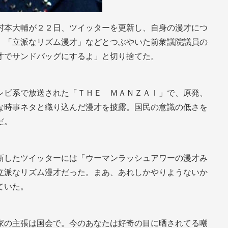
村本大輔が２２日、ツイッターを更新し、自身の漫才につ
」「立派なリズム漫才」などとつぶやいた前衆議院議員の
才でサンドバッグにするよ」と切り捨てた。
レビ系で放送された「ＴＨＥ ＭＡＮＺＡＩ」で、原発、
な時事ネタと織り込んだ漫才を披露。国民の意識の低さを
だ。
新したツイッターには「ウーマンラッシュアワーの漫才み
立派なリズム漫才だった。まあ、あれしかやりようないか
ていた。
家の主張は国会で。今のあなたは好奇の目に晒されてる嘲