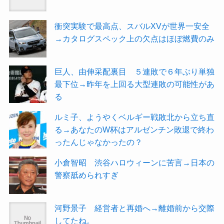
衝突実験で最高点、スバルXVが世界一安全
→カタログスペック上の欠点はほぼ燃費のみ
巨人、由伸采配裏目 ５連敗で６年ぶり単独
最下位→昨年を上回る大型連敗の可能性があ
る
ルミ子、ようやくベルギー戦敗北から立ち直
る→あなたのW杯はアルゼンチン敗退で終わ
ったんじゃなかったの？
小倉智昭 渋谷ハロウィーンに苦言→日本の
警察舐められすぎ
河野景子 経営者と再婚へ→離婚前から交際
してたね。