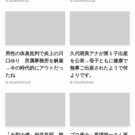
2024年9月1日
2024年8月21日
男性の体臭批判で炎上の川
久代萌美アナが第１子出産
口ゆり 所属事務所を解雇
を公表→母子ともに健康で
→今の時代的にアウトだっ
無事ご出産されたようで何
たね
よりです。
2024年8月11日
2024年8月9日
「令和の虎」岩井良明 肺
プロ雀士・馬場裕一さん死