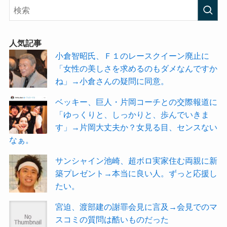
人気記事
小倉智昭氏、Ｆ１のレースクイーン廃止に
「女性の美しさを求めるのもダメなんですか
ね」→小倉さんの疑問に同意。
ベッキー、巨人・片岡コーチとの交際報道に
「ゆっくりと、しっかりと、歩んでいきま
す」→片岡大丈夫か？女見る目、センスない
なぁ。
サンシャイン池崎、超ボロ実家住む両親に新
築プレゼント→本当に良い人。ずっと応援し
たい。
宮迫、渡部建の謝罪会見に言及→会見でのマ
スコミの質問は酷いものだった