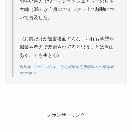
お笑い芸人でウーマンラッシュアワーの村本
大輔（36）が自身のツイッター上で騒動につ
いて言及した。
《お前だけが被害者面すんな、おれも学歴や
職業や考えで差別されてると思うことは沢山
ある。でも生きる》
引用元:
ウーマン村本 保毛尾田保毛男騒動への持論展
開で“炎上”
スポンサーリンク