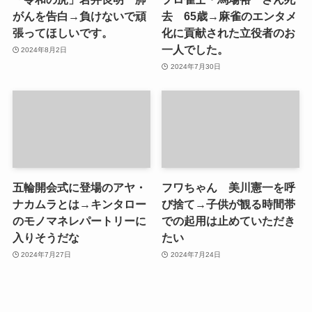
がんを告白→負けないで頑
去 65歳→麻雀のエンタメ
張ってほしいです。
化に貢献された立役者のお
一人でした。
2024年8月2日
2024年7月30日
五輪開会式に登場のアヤ・
フワちゃん 美川憲一を呼
ナカムラとは→キンタロー
び捨て→子供が観る時間帯
のモノマネレパートリーに
での起用は止めていただき
入りそうだな
たい
2024年7月27日
2024年7月24日