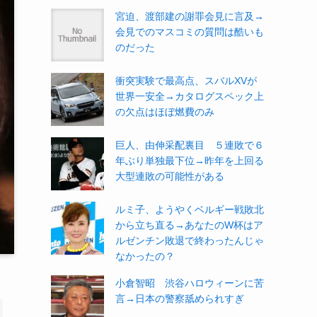
宮迫、渡部建の謝罪会見に言及→
会見でのマスコミの質問は酷いも
のだった
衝突実験で最高点、スバルXVが
世界一安全→カタログスペック上
の欠点はほぼ燃費のみ
巨人、由伸采配裏目 ５連敗で６
年ぶり単独最下位→昨年を上回る
大型連敗の可能性がある
ルミ子、ようやくベルギー戦敗北
から立ち直る→あなたのW杯はア
ルゼンチン敗退で終わったんじゃ
なかったの？
小倉智昭 渋谷ハロウィーンに苦
言→日本の警察舐められすぎ