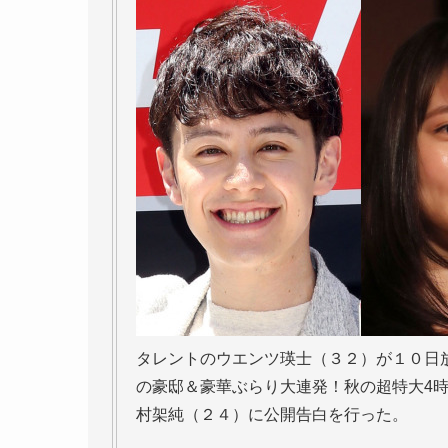
タレントのウエンツ瑛士（３２）が１０日
の豪邸＆豪華ぶらり大連発！秋の超特大4
村架純（２４）に公開告白を行った。