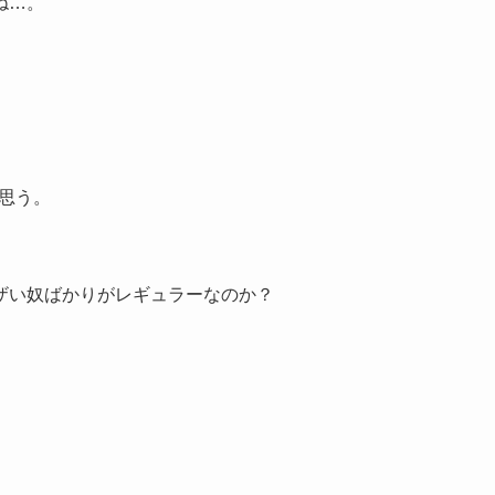
ね…。
と思う。
ザい奴ばかりがレギュラーなのか？