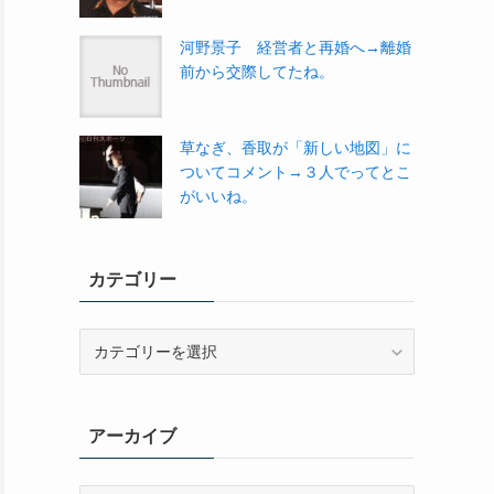
河野景子 経営者と再婚へ→離婚
前から交際してたね。
草なぎ、香取が「新しい地図」に
ついてコメント→３人でってとこ
がいいね。
カテゴリー
カ
テ
ゴ
リ
アーカイブ
ー