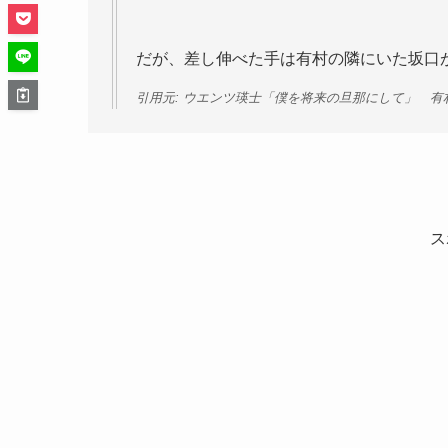
だが、差し伸べた手は有村の隣にいた坂口
引用元: ウエンツ瑛士「僕を将来の旦那にして」 
ス