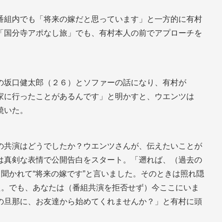
番組内でも「将来の嫁だと思っています」と一方的に有村
「国分寺アポなし旅」でも、有村本人の前でアプローチを
の坂口健太郎（２６）とソファーの話になり、有村が
家に行ったことがあるんです」と明かすと、ウエンツは
焼いた。
の共演はどうでしたか？ウエンツさんが、伝えたいことが
は真剣な表情で公開告白をスタート。「遡れば、（過去の
と聞かれて“将来の嫁です”と言いました。そのときは照れ隠
た。でも、あなたは（番組共演を拒否せず）今ここにいま
の旦那に、お友達から始めてくれませんか？」と有村に頭