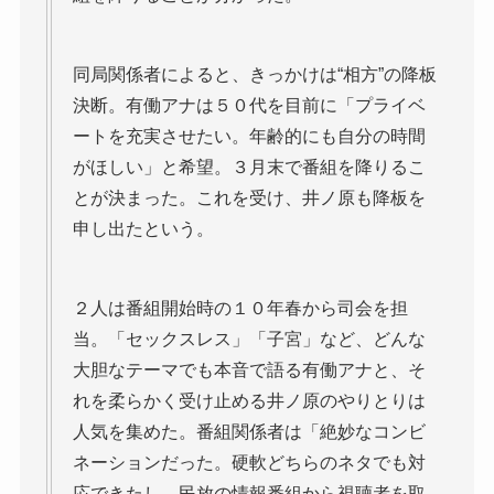
同局関係者によると、きっかけは“相方”の降板
決断。有働アナは５０代を目前に「プライベ
ートを充実させたい。年齢的にも自分の時間
がほしい」と希望。３月末で番組を降りるこ
とが決まった。これを受け、井ノ原も降板を
申し出たという。
２人は番組開始時の１０年春から司会を担
当。「セックスレス」「子宮」など、どんな
大胆なテーマでも本音で語る有働アナと、そ
れを柔らかく受け止める井ノ原のやりとりは
人気を集めた。番組関係者は「絶妙なコンビ
ネーションだった。硬軟どちらのネタでも対
応できたし、民放の情報番組から視聴者を取