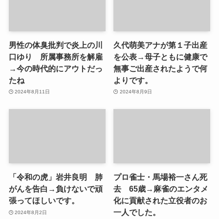
男性の体臭批判で炎上の川
久代萌美アナが第１子出産
口ゆり 所属事務所を解雇
を公表→母子ともに健康で
→今の時代的にアウトだっ
無事ご出産されたようで何
たね
よりです。
2024年8月11日
2024年8月9日
「令和の虎」岩井良明 肺
プロ雀士・馬場裕一さん死
がんを告白→負けないで頑
去 65歳→麻雀のエンタメ
張ってほしいです。
化に貢献された立役者のお
一人でした。
2024年8月2日