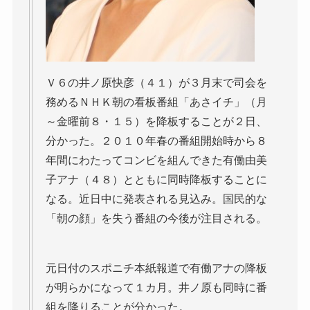
Ｖ６の井ノ原快彦（４１）が３月末で司会を
務めるＮＨＫ朝の看板番組「あさイチ」（月
～金曜前８・１５）を降板することが２日、
分かった。２０１０年春の番組開始時から８
年間にわたってコンビを組んできた有働由美
子アナ（４８）とともに同時降板することに
なる。近日中に発表される見込み。国民的な
「朝の顔」を失う番組の今後が注目される。
元日付のスポニチ本紙報道で有働アナの降板
が明らかになって１カ月。井ノ原も同時に番
組を降りることが分かった。