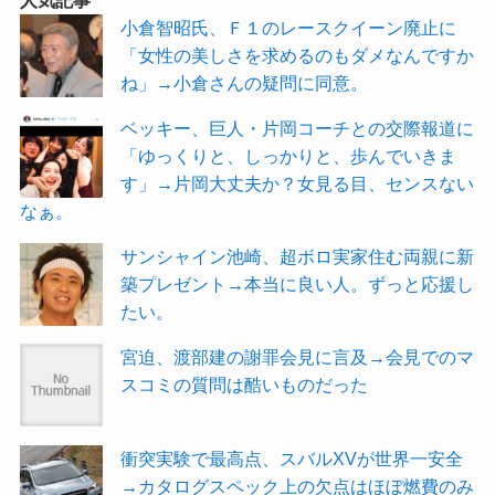
人気記事
小倉智昭氏、Ｆ１のレースクイーン廃止に
「女性の美しさを求めるのもダメなんですか
ね」→小倉さんの疑問に同意。
ベッキー、巨人・片岡コーチとの交際報道に
「ゆっくりと、しっかりと、歩んでいきま
す」→片岡大丈夫か？女見る目、センスない
なぁ。
サンシャイン池崎、超ボロ実家住む両親に新
築プレゼント→本当に良い人。ずっと応援し
たい。
宮迫、渡部建の謝罪会見に言及→会見でのマ
スコミの質問は酷いものだった
衝突実験で最高点、スバルXVが世界一安全
→カタログスペック上の欠点はほぼ燃費のみ