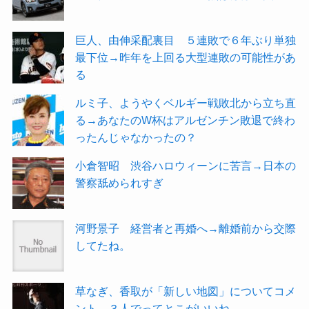
巨人、由伸采配裏目 ５連敗で６年ぶり単独
最下位→昨年を上回る大型連敗の可能性があ
る
ルミ子、ようやくベルギー戦敗北から立ち直
る→あなたのW杯はアルゼンチン敗退で終わ
ったんじゃなかったの？
小倉智昭 渋谷ハロウィーンに苦言→日本の
警察舐められすぎ
河野景子 経営者と再婚へ→離婚前から交際
してたね。
草なぎ、香取が「新しい地図」についてコメ
ント→３人でってとこがいいね。