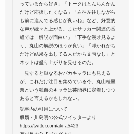
っているから好き」「トークはとんちんかん
だけど応援したくなる」「右往左往しながら
も前に進んでる感じが良いね」など、好意的
な声が続々と上がる。またサッカー関連の番
組では「解説が面白い」「下手な漫才見るよ
り、丸山の解説のほうが良い」「叩かれがち
だけど結果を出してる人だから文句なし」と
ネットは盛り上がりを見せるのだ。
一見すると単なるおバカキャラにも見える
が、これだけ注目を集めている今、丸山桂里
奈という独自のキャラは芸能界に定着しつつ
あると言えるかもしれない。
記事内の引用について
麒麟・川島明の公式ツイッターより
https://twitter.com/akira5423