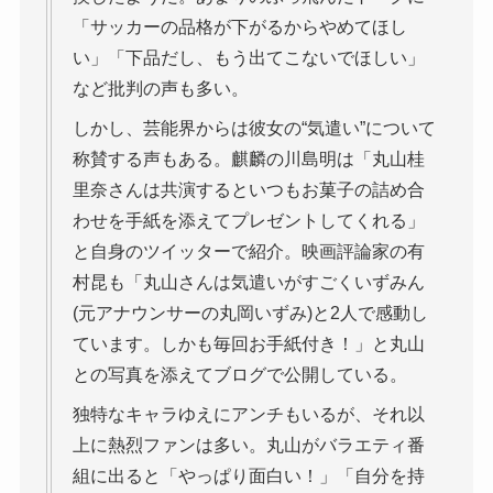
「サッカーの品格が下がるからやめてほし
い」「下品だし、もう出てこないでほしい」
など批判の声も多い。
しかし、芸能界からは彼女の“気遣い”について
称賛する声もある。麒麟の川島明は「丸山桂
里奈さんは共演するといつもお菓子の詰め合
わせを手紙を添えてプレゼントしてくれる」
と自身のツイッターで紹介。映画評論家の有
村昆も「丸山さんは気遣いがすごくいずみん
(元アナウンサーの丸岡いずみ)と2人で感動し
ています。しかも毎回お手紙付き！」と丸山
との写真を添えてブログで公開している。
独特なキャラゆえにアンチもいるが、それ以
上に熱烈ファンは多い。丸山がバラエティ番
組に出ると「やっぱり面白い！」「自分を持