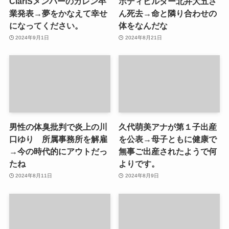
ClariSメンバーのカレン卒
ボディビルダー北井大五さ
業発表→夢をかなえて幸せ
ん死去→命と隣り合わせの
になってください。
体をなんだな
2024年9月1日
2024年8月21日
男性の体臭批判で炎上の川
久代萌美アナが第１子出産
口ゆり 所属事務所を解雇
を公表→母子ともに健康で
→今の時代的にアウトだっ
無事ご出産されたようで何
たね
よりです。
2024年8月11日
2024年8月9日