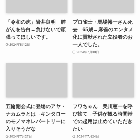
「令和の虎」岩井良明 肺
プロ雀士・馬場裕一さん死
がんを告白→負けないで頑
去 65歳→麻雀のエンタメ
張ってほしいです。
化に貢献された立役者のお
一人でした。
2024年8月2日
2024年7月30日
五輪開会式に登場のアヤ・
フワちゃん 美川憲一を呼
ナカムラとは→キンタロー
び捨て→子供が観る時間帯
のモノマネレパートリーに
での起用は止めていただき
入りそうだな
たい
2024年7月27日
2024年7月24日