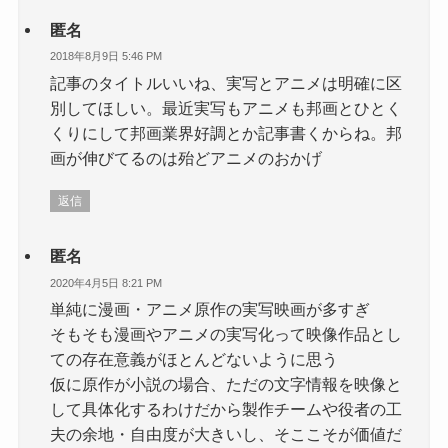
匿名
2018年8月9日 5:46 PM
記事のタイトルいいね、実写とアニメは明確に区
別してほしい。最近実写もアニメも邦画とひとく
くりにして邦画業界好調とか記事書くからね。邦
画が伸びてるのは殆どアニメのおかげ
返信
匿名
2020年4月5日 8:21 PM
単純に漫画・アニメ原作の実写映画が多すぎ
そもそも漫画やアニメの実写化って映像作品とし
ての存在意義がほとんどないように思う
仮に原作が小説の場合、ただの文字情報を映像と
して具体化するわけだから製作チームや役者の工
夫の余地・自由度が大きいし、そここそが価値だ