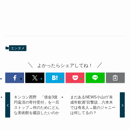
エンタメ
よかったらシェアしてね！
キンコン西野 「借金3億
まだあるNEWS小山の“未
円返済の寄付受付」を一旦
成年飲酒”目撃談…六本木
ストップ→何のためにどん
では有名人→親のジャニー
な美術館を建設したいのか
は何してるの？