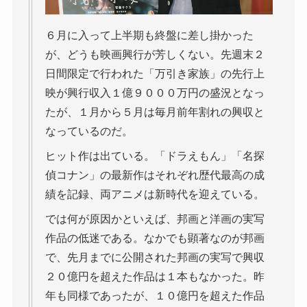
６月に入って上半期も終盤に差し掛かった
が、どうも映画興行が芳しくない。先週末２
日間限定で行われた「万引き家族」の先行上
映が興行収入１億９０００万円の盛況となっ
たが、１月から５月は毎月前年割れの興収と
なっているのだ。
ヒット作は出ている。「ドラえもん」「名探
偵コナン」の最新作はそれぞれ歴代最高の成
績を記録、両アニメは新時代を迎えている。
では何が原因かといえば、邦画と洋画の実写
作品の低迷である。なかでも顕著なのが邦画
で、先月までに公開された邦画の実写で興収
２０億円を超えた作品は１本もなかった。昨
年も同様であったが、１０億円を超えた作品