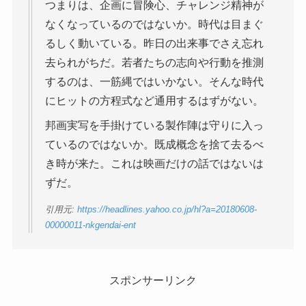
つまりは、企画に冒険心、チャレンジ精神が
なくなっているのではないか。時代は目まぐ
るしく動いている。昨日の出来事でさえ忘れ
去られがちだ。若者たちの志向や行動を推測
するのは、一筋縄ではいかない。そんな時代
にヒットの方程式など通用するはずがない。
邦画実写を手掛けている製作陣は守りに入っ
ているのではないか。既成概念を捨て去るべ
き時が来た。これは映画だけの話ではないは
ずだ。
引用元:
https://headlines.yahoo.co.jp/hl?a=20180608-
00000011-nkgendai-ent
スポンサーリンク