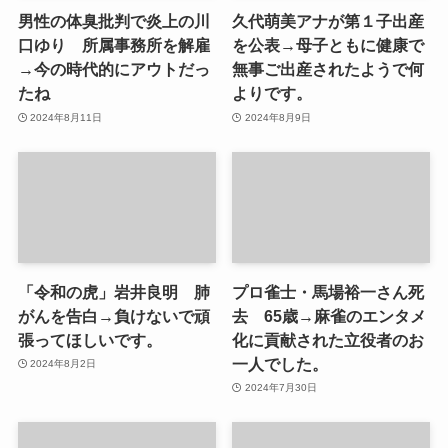
男性の体臭批判で炎上の川
久代萌美アナが第１子出産
口ゆり 所属事務所を解雇
を公表→母子ともに健康で
→今の時代的にアウトだっ
無事ご出産されたようで何
たね
よりです。
2024年8月11日
2024年8月9日
「令和の虎」岩井良明 肺
プロ雀士・馬場裕一さん死
がんを告白→負けないで頑
去 65歳→麻雀のエンタメ
張ってほしいです。
化に貢献された立役者のお
一人でした。
2024年8月2日
2024年7月30日