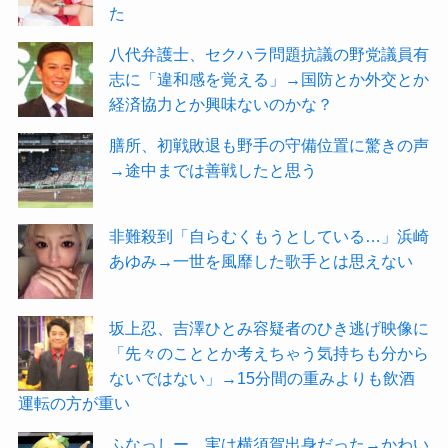
た
八代弁護士、セクハラ問題抗議の野党議員有
志に「違和感を覚える」→国防とか外交とか
経済協力とか興味ないのかな？
膳所、初戦敗退も野手の守備位置に驚きの声
→途中までは善戦したと思う
非難殺到「自らむくもうとしている…」浜崎
あゆみ→一世を風靡した歌手とは思えない
坂上忍、吉澤ひとみ容疑者のひき逃げ映像に
「先々のこととか考えちゃう気持ちも分から
ないではない」→15分間の重みよりも飲酒
運転の方が重い
ふなっしー 実は横須賀出身だった→かわい