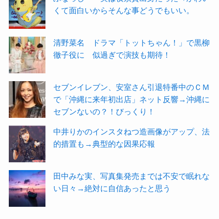
くて面白いからそんな事どうでもいい。
清野菜名 ドラマ「トットちゃん！」で黒柳
徹子役に 似過ぎで演技も期待！
セブンイレブン、安室さん引退特番中のＣＭ
で「沖縄に来年初出店」ネット反響→沖縄に
セブンないの？！びっくり！
中井りかのインスタねつ造画像がアップ、法
的措置も→典型的な因果応報
田中みな実、写真集発売までは不安で眠れな
い日々→絶対に自信あったと思う