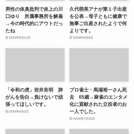
男性の体臭批判で炎上の川
久代萌美アナが第１子出産
口ゆり 所属事務所を解雇
を公表→母子ともに健康で
→今の時代的にアウトだっ
無事ご出産されたようで何
たね
よりです。
2024年8月11日
2024年8月9日
「令和の虎」岩井良明 肺
プロ雀士・馬場裕一さん死
がんを告白→負けないで頑
去 65歳→麻雀のエンタメ
張ってほしいです。
化に貢献された立役者のお
一人でした。
2024年8月2日
2024年7月30日