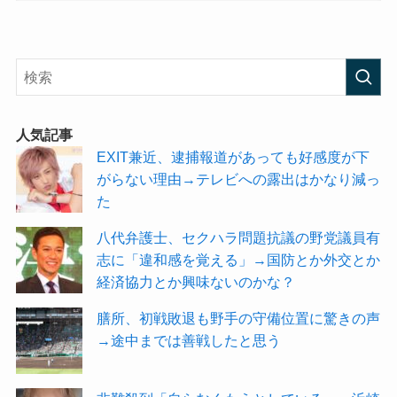
人気記事
EXIT兼近、逮捕報道があっても好感度が下
がらない理由→テレビへの露出はかなり減っ
た
八代弁護士、セクハラ問題抗議の野党議員有
志に「違和感を覚える」→国防とか外交とか
経済協力とか興味ないのかな？
膳所、初戦敗退も野手の守備位置に驚きの声
→途中までは善戦したと思う