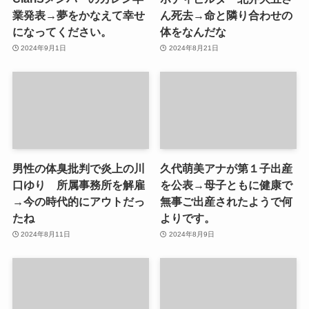
業発表→夢をかなえて幸せ
ん死去→命と隣り合わせの
になってください。
体をなんだな
2024年9月1日
2024年8月21日
男性の体臭批判で炎上の川
久代萌美アナが第１子出産
口ゆり 所属事務所を解雇
を公表→母子ともに健康で
→今の時代的にアウトだっ
無事ご出産されたようで何
たね
よりです。
2024年8月11日
2024年8月9日