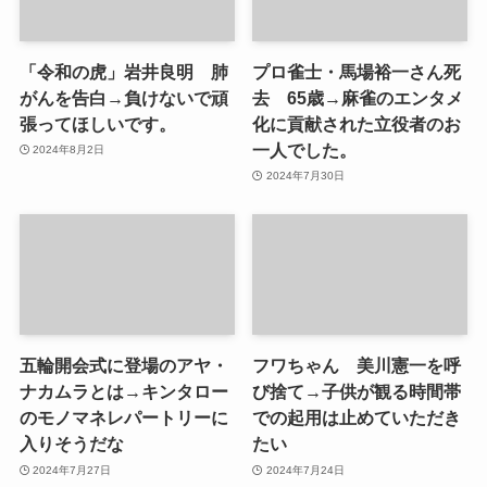
「令和の虎」岩井良明 肺
プロ雀士・馬場裕一さん死
がんを告白→負けないで頑
去 65歳→麻雀のエンタメ
張ってほしいです。
化に貢献された立役者のお
一人でした。
2024年8月2日
2024年7月30日
五輪開会式に登場のアヤ・
フワちゃん 美川憲一を呼
ナカムラとは→キンタロー
び捨て→子供が観る時間帯
のモノマネレパートリーに
での起用は止めていただき
入りそうだな
たい
2024年7月27日
2024年7月24日