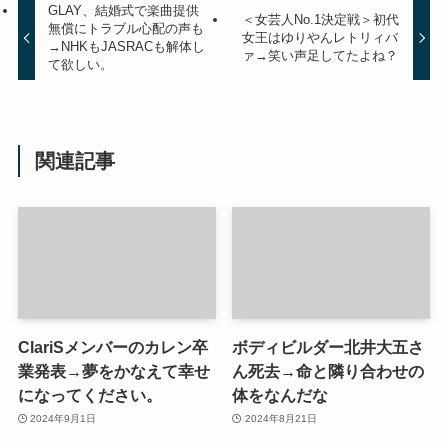
GLAY、結婚式で楽曲提供
＜女芸人No.1決定戦＞初代
無償にトラブル心配の声も
女王はゆりやんレトリィバ
→NHKもJASRACも解体し
ァ→笑い声足してたよね？
て欲しい。
関連記事
ClariSメンバーのカレン卒
ボディビルダー北井大五さ
業発表→夢をかなえて幸せ
ん死去→命と隣り合わせの
になってください。
体をなんだな
2024年9月1日
2024年8月21日