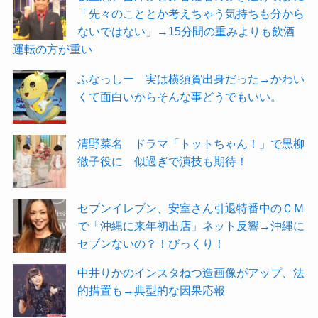
「先々のこととか考えちゃう気持ちも分から
ないではない」→15分間の重みよりも飲酒
運転の方が重い
ふなっしー 実は横須賀出身だった→かわい
くて面白いからそんな事どうでもいい。
清野菜名 ドラマ「トットちゃん！」で黒柳
徹子役に 似過ぎで演技も期待！
セブンイレブン、安室さん引退特番中のＣＭ
で「沖縄に来年初出店」ネット反響→沖縄に
セブンないの？！びっくり！
中井りかのインスタねつ造画像がアップ、法
的措置も→典型的な因果応報