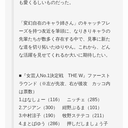
も愛くるしいものだった。
「変幻自在のキャラ姉さん」のキャッチフレ
ーズを持つ友近を筆頭に、なりきりキャラの
先輩たちが数多く存在する中で、見事に新た
な道を切り拓いたゆりやん。これから、どん
な活躍を見せてくれるか大いに期待したい。
■『女芸人No.1決定戦 THE W』ファースト
ラウンド（※左が先攻、右が後攻 カッコ内
は票数）
1.はなしょー（116） ニッチェ（285）
2.アジアン（300） 紺野ぶるま（101）
3.中村涼子（190） 牧野ステテコ（211）
4.まとばゆう（286） 押しだしましょう子