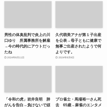
男性の体臭批判で炎上の川
久代萌美アナが第１子出産
口ゆり 所属事務所を解雇
を公表→母子ともに健康で
→今の時代的にアウトだっ
無事ご出産されたようで何
たね
よりです。
2024年8月11日
2024年8月9日
「令和の虎」岩井良明 肺
プロ雀士・馬場裕一さん死
がんを告白→負けないで頑
去 65歳→麻雀のエンタメ