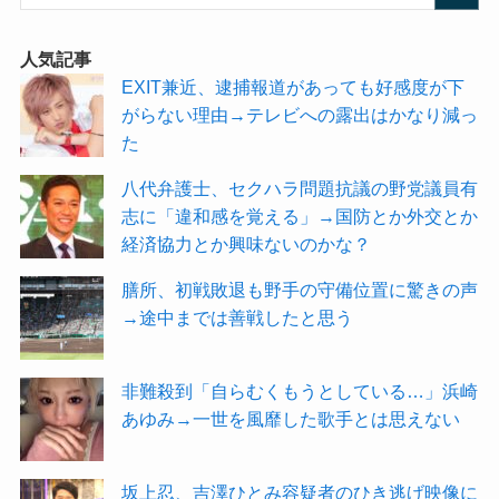
人気記事
EXIT兼近、逮捕報道があっても好感度が下
がらない理由→テレビへの露出はかなり減っ
た
八代弁護士、セクハラ問題抗議の野党議員有
志に「違和感を覚える」→国防とか外交とか
経済協力とか興味ないのかな？
膳所、初戦敗退も野手の守備位置に驚きの声
→途中までは善戦したと思う
非難殺到「自らむくもうとしている…」浜崎
あゆみ→一世を風靡した歌手とは思えない
坂上忍、吉澤ひとみ容疑者のひき逃げ映像に