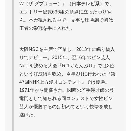
W（ザ ダブリュー）』（日本テレビ系）で、
エントリー総数636組の頂点に立ったゆりや
ん。本命視される中で、見事な圧勝劇で初代
王者の栄冠を手に入れた。
大阪NSCを主席で卒業し、2013年に鳴り物入
りでデビュー。2015年、翌16年のピン芸人
No.1を決める大会『R-1ぐらんぷり』では3位
という好成績を収め、今年2月に行われた『第
47回NHK上方漫才コンテスト』では優勝。
1971年から開催され、関西の若手漫才師の登
竜門として知られる同コンテストで女性ピン
芸人が優勝するのは初めてという快挙を成し
遂げた。