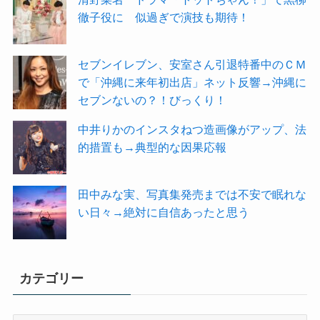
徹子役に 似過ぎで演技も期待！
セブンイレブン、安室さん引退特番中のＣＭ
で「沖縄に来年初出店」ネット反響→沖縄に
セブンないの？！びっくり！
中井りかのインスタねつ造画像がアップ、法
的措置も→典型的な因果応報
田中みな実、写真集発売までは不安で眠れな
い日々→絶対に自信あったと思う
カテゴリー