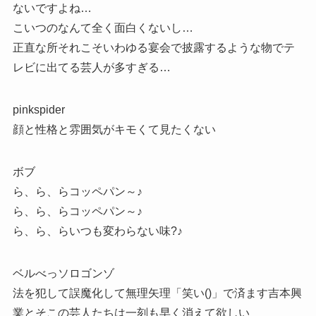
ないですよね…
こいつのなんて全く面白くないし…
正直な所それこそいわゆる宴会で披露するような物でテ
レビに出てる芸人が多すぎる…
pinkspider
顔と性格と雰囲気がキモくて見たくない
ボブ
ら、ら、らコッペパン～♪
ら、ら、らコッペパン～♪
ら、ら、らいつも変わらない味?♪
ベルべっソロゴンゾ
法を犯して誤魔化して無理矢理「笑い()」で済ます吉本興
業とそこの芸人たちは一刻も早く消えて欲しい