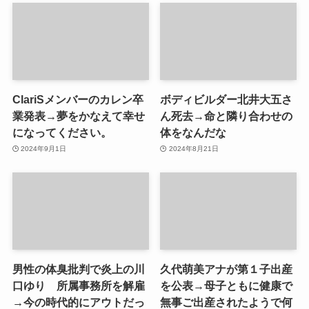
ClariSメンバーのカレン卒
ボディビルダー北井大五さ
業発表→夢をかなえて幸せ
ん死去→命と隣り合わせの
になってください。
体をなんだな
2024年9月1日
2024年8月21日
男性の体臭批判で炎上の川
久代萌美アナが第１子出産
口ゆり 所属事務所を解雇
を公表→母子ともに健康で
→今の時代的にアウトだっ
無事ご出産されたようで何