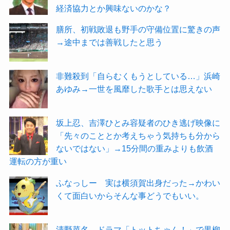
経済協力とか興味ないのかな？
膳所、初戦敗退も野手の守備位置に驚きの声
→途中までは善戦したと思う
非難殺到「自らむくもうとしている…」浜崎
あゆみ→一世を風靡した歌手とは思えない
坂上忍、吉澤ひとみ容疑者のひき逃げ映像に
「先々のこととか考えちゃう気持ちも分から
ないではない」→15分間の重みよりも飲酒
運転の方が重い
ふなっしー 実は横須賀出身だった→かわい
くて面白いからそんな事どうでもいい。
清野菜名 ドラマ「トットちゃん！」で黒柳