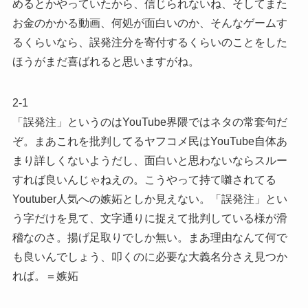
めるとかやっていたから、信じられないね、そしてまた
お金のかかる動画、何処が面白いのか、そんなゲームす
るくらいなら、誤発注分を寄付するくらいのことをした
ほうがまだ喜ばれると思いますがね。
2-1
「誤発注」というのはYouTube界隈ではネタの常套句だ
ぞ。まあこれを批判してるヤフコメ民はYouTube自体あ
まり詳しくないようだし、面白いと思わないならスルー
すれば良いんじゃねえの。こうやって持て囃されてる
Youtuber人気への嫉妬としか見えない。「誤発注」とい
う字だけを見て、文字通りに捉えて批判している様が滑
稽なのさ。揚げ足取りでしか無い。まあ理由なんて何で
も良いんでしょう、叩くのに必要な大義名分さえ見つか
れば。＝嫉妬