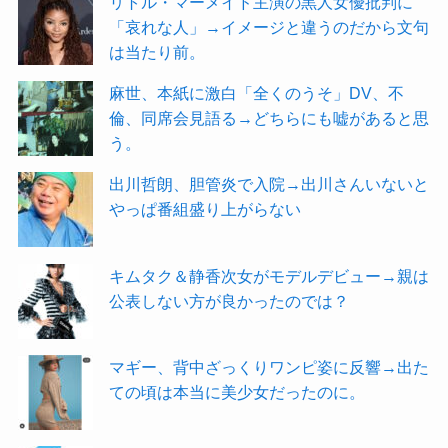
リトル・マーメイド主演の黒人女優批判に
「哀れな人」→イメージと違うのだから文句
は当たり前。
麻世、本紙に激白「全くのうそ」DV、不
倫、同席会見語る→どちらにも嘘があると思
う。
出川哲朗、胆管炎で入院→出川さんいないと
やっぱ番組盛り上がらない
キムタク＆静香次女がモデルデビュー→親は
公表しない方が良かったのでは？
マギー、背中ざっくりワンピ姿に反響→出た
ての頃は本当に美少女だったのに。