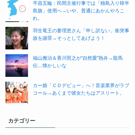
平昌五輪：民間主催行事では「独島入り韓半
島旗」使用へ→いや、普通にあかんやろこ
れ。
羽生竜王の妻理恵さん「申し訳ない」衝突事
故を謝罪→そっとしてあげよう！
福山雅治＆香川照之が“自然愛”熱弁→龍馬
伝…懐かしいな
カー娘「ＣＤデビュー」へ！音楽業界がラブ
コール→あくまで彼女たちはアスリート。
カテゴリー