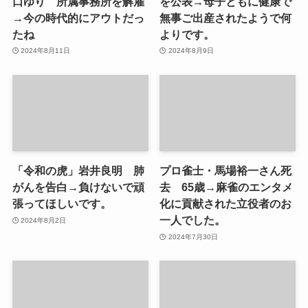
口ゆり 所属事務所を解雇
を公表→母子ともに健康で
→今の時代的にアウトだっ
無事ご出産されたようで何
たね
よりです。
2024年8月11日
2024年8月9日
「令和の虎」岩井良明 肺
プロ雀士・馬場裕一さん死
がんを告白→負けないで頑
去 65歳→麻雀のエンタメ
張ってほしいです。
化に貢献された立役者のお
一人でした。
2024年8月2日
2024年7月30日