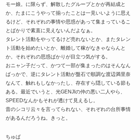
モー娘。に限らず、解散したグループとかが再結成と
か、たまにこうやって揃ったことは一見いいように思え
るけど、それぞれの事情や思惑があって集まっているこ
とばかりで素直に見えないんだよなぁ。
タレント活動をやってるけど売れないとか、またタレン
ト活動を始めたいとか、離婚して稼がなきゃならんと
か。それぞれの思惑ばかりが目立つ気がする。
おニャン子だって、かつて一部が集まったのはそんなん
ばっかで、逆にタレント活動が盤石で順調な渡辺満里奈
なんて、触れもしなかったし、存在すら隠している節も
ある。最近でいうと、光GENJIの仲の悪い二人やら、
SPEEDなんかもそれが透けて見えるし。
昔のシコリ云々を言ってられない、それぞれの台所事情
があるんだろうね。きっと。
ちゅぱ