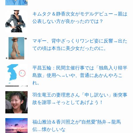
キムタク＆静香次女がモデルデビュー→親は
公表しない方が良かったのでは？
マギー、背中ざっくりワンピ姿に反響→出た
ての頃は本当に美少女だったのに。
平昌五輪：民間主催行事では「独島入り韓半
島旗」使用へ→いや、普通にあかんやろこ
れ。
羽生竜王の妻理恵さん「申し訳ない」衝突事
故を謝罪→そっとしてあげよう！
福山雅治＆香川照之が“自然愛”熱弁→龍馬
伝…懐かしいな