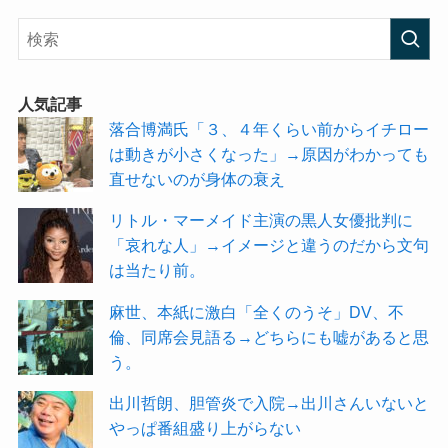
人気記事
落合博満氏「３、４年くらい前からイチロー
は動きが小さくなった」→原因がわかっても
直せないのが身体の衰え
リトル・マーメイド主演の黒人女優批判に
「哀れな人」→イメージと違うのだから文句
は当たり前。
麻世、本紙に激白「全くのうそ」DV、不
倫、同席会見語る→どちらにも嘘があると思
う。
出川哲朗、胆管炎で入院→出川さんいないと
やっぱ番組盛り上がらない