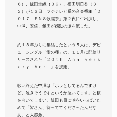
６）、飯田圭織（３６）、福田明日香（３
２）が１３日、フジテレビ系の音楽番組「２
０１７ ＦＮＳ歌謡祭」第２夜に生出演し、
中澤、安倍、飯田が感動の涙を流した。
約１８年ぶりに集結したという５人は、デビ
ューシングル「愛の種」の、１１月に配信リ
リースされた「２０ｔｈ Ａｎｎｉｖｅｒｓ
ａｒｙ Ｖｅｒ．」を披露。
歌い終えた中澤は「ホッとしてるんですけ
ど、泣きそうですというか泣いてます」と横
を向いてしまい、飯田も目に涙をいっぱいた
めて「皆さん、待っててくださったんだな
あ」と大感激。