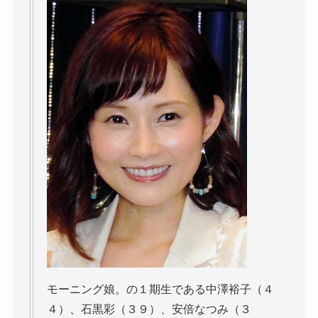
モーニング娘。の１期生である中澤裕子（４
４）、石黒彩（３９）、安倍なつみ（３