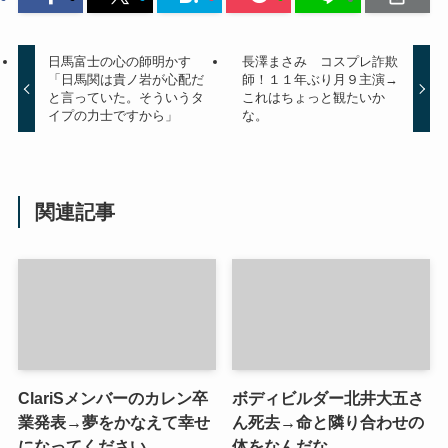
日馬富士の心の師明かす
長澤まさみ コスプレ詐欺
「日馬関は貴ノ岩が心配だ
師！１１年ぶり月９主演→
と言っていた。そういうタ
これはちょっと観たいか
イプの力士ですから」
な。
関連記事
ClariSメンバーのカレン卒
ボディビルダー北井大五さ
業発表→夢をかなえて幸せ
ん死去→命と隣り合わせの
になってください。
体をなんだな