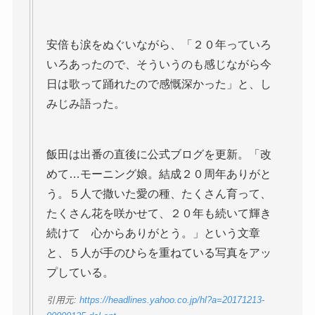
安倍も涙をぬぐいながら、「２０年っていろ
いろあったので、そういうのも感じながら今
日は歌って踊れたので感慨深かった」と、し
みじみ語った。
飯田は出番の直後に公式ブログを更新。「改
めて…モーニング娘。結成２０周年ありがと
う。５人で撒いた愛の種、たくさん育って、
たくさん花を咲かせて、２０年も続いて輝き
続けて 心からありがとう。」という文章
と、５人が手のひらを重ねている写真をアッ
プしている。
引用元:
https://headlines.yahoo.co.jp/hl?a=20171213-