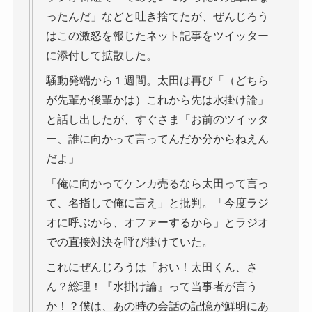
ったんだ」などと吐き捨てたが、ぜんじろう
はこの激怒を報じたネット記事をツイッター
に添付して拡散した。
騒動発端から１週間。太田は再び「（どちら
が先輩か後輩かは）これから先は水掛け論」
と話し出したが、すぐさま「お前のツイッタ
ー、誰に向かって言ってんだか分からねえん
だよ」
「俺に向かってケンカ売るなら太田って言っ
て、名指しで俺に言え」と批判。「今度ラジ
オに呼ぶから、オファーするから」とラジオ
での直接対決を呼び掛けていた。
これにぜんじろうは「おい！太田くん、さ
ん？総理！『水掛け論』って当事者が言う
か！？僕は、あの時の会話の記憶が鮮明にあ