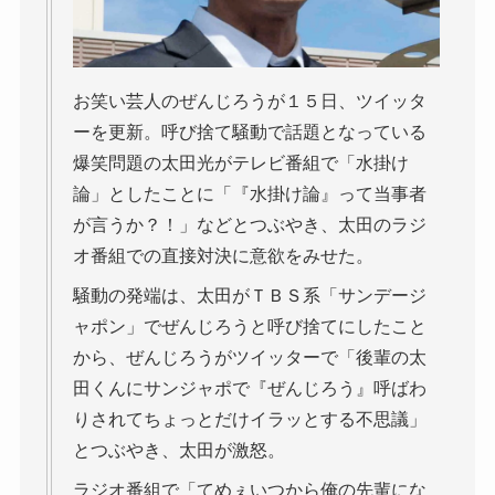
お笑い芸人のぜんじろうが１５日、ツイッタ
ーを更新。呼び捨て騒動で話題となっている
爆笑問題の太田光がテレビ番組で「水掛け
論」としたことに「『水掛け論』って当事者
が言うか？！」などとつぶやき、太田のラジ
オ番組での直接対決に意欲をみせた。
騒動の発端は、太田がＴＢＳ系「サンデージ
ャポン」でぜんじろうと呼び捨てにしたこと
から、ぜんじろうがツイッターで「後輩の太
田くんにサンジャポで『ぜんじろう』呼ばわ
りされてちょっとだけイラッとする不思議」
とつぶやき、太田が激怒。
ラジオ番組で「てめぇいつから俺の先輩にな