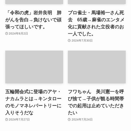
「令和の虎」岩井良明 肺
プロ雀士・馬場裕一さん死
がんを告白→負けないで頑
去 65歳→麻雀のエンタメ
張ってほしいです。
化に貢献された立役者のお
一人でした。
2024年8月2日
2024年7月30日
五輪開会式に登場のアヤ・
フワちゃん 美川憲一を呼
ナカムラとは→キンタロー
び捨て→子供が観る時間帯
のモノマネレパートリーに
での起用は止めていただき
入りそうだな
たい
2024年7月27日
2024年7月24日