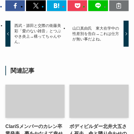
西武・源田と交際の衛藤美
山口真由氏 東大在学中の
彩「愛のない雑音」とつぶ
性差別を告白→これは仕方
やき炎上→構ってちゃんや
が無い事だよね。
ん。
関連記事
ClariSメンバーのカレン卒
ボディビルダー北井大五さ
業発表→夢をかなえて幸せ
ん死去→命と隣り合わせの