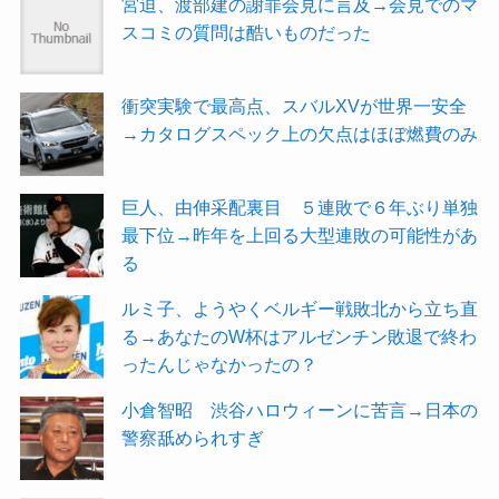
宮迫、渡部建の謝罪会見に言及→会見でのマ
スコミの質問は酷いものだった
衝突実験で最高点、スバルXVが世界一安全
→カタログスペック上の欠点はほぼ燃費のみ
巨人、由伸采配裏目 ５連敗で６年ぶり単独
最下位→昨年を上回る大型連敗の可能性があ
る
ルミ子、ようやくベルギー戦敗北から立ち直
る→あなたのW杯はアルゼンチン敗退で終わ
ったんじゃなかったの？
小倉智昭 渋谷ハロウィーンに苦言→日本の
警察舐められすぎ